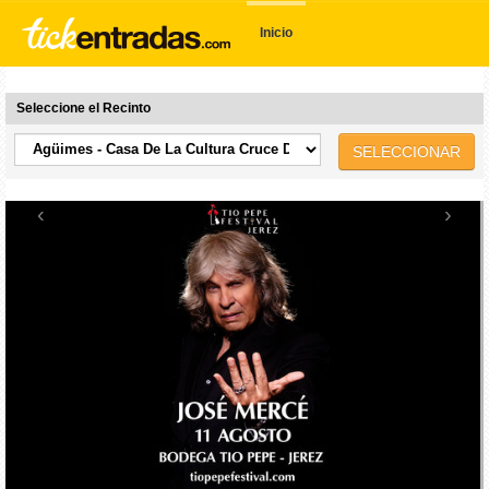
Inicio
Seleccione el Recinto
SELECCIONAR
‹
›