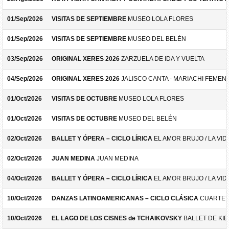
01/Sep/2026
VISITAS DE SEPTIEMBRE
MUSEO LOLA FLORES
01/Sep/2026
VISITAS DE SEPTIEMBRE
MUSEO DEL BELÉN
03/Sep/2026
ORIGINAL XERES 2026
ZARZUELA DE IDA Y VUELTA
04/Sep/2026
ORIGINAL XERES 2026
JALISCO CANTA - MARIACHI FEMEN
01/Oct/2026
VISITAS DE OCTUBRE
MUSEO LOLA FLORES
01/Oct/2026
VISITAS DE OCTUBRE
MUSEO DEL BELÉN
02/Oct/2026
BALLET Y ÓPERA – CICLO LÍRICA
EL AMOR BRUJO / LA VID
02/Oct/2026
JUAN MEDINA
JUAN MEDINA
04/Oct/2026
BALLET Y ÓPERA – CICLO LÍRICA
EL AMOR BRUJO / LA VID
10/Oct/2026
DANZAS LATINOAMERICANAS – CICLO CLÁSICA
CUARTET
10/Oct/2026
EL LAGO DE LOS CISNES de TCHAIKOVSKY
BALLET DE KIE