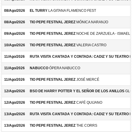
08/Ago/2026
EL TURRY
LA GITANA FLAMENCO FEST
08/Ago/2026
TIO PEPE FESTIVAL JEREZ
MÓNICA NARANJO
09/Ago/2026
TIO PEPE FESTIVAL JEREZ
NOCHE DE ZARZUELA - ISMAEL 
10/Ago/2026
TIO PEPE FESTIVAL JEREZ
VALERIA CASTRO
11/Ago/2026
RUTA VISITA CANTADA Y CONTADA: CADIZ Y SU TEATRO 
11/Ago/2026
NABUCCO
ÓPERA NABUCCO
11/Ago/2026
TIO PEPE FESTIVAL JEREZ
JOSÉ MERCÉ
12/Ago/2026
BSO DE HARRY POTTER Y EL SEÑOR DE LOS ANILLOS
GLO
12/Ago/2026
TIO PEPE FESTIVAL JEREZ
CAFÉ QUIJANO
13/Ago/2026
RUTA VISITA CANTADA Y CONTADA: CADIZ Y SU TEATRO 
13/Ago/2026
TIO PEPE FESTIVAL JEREZ
THE CORRS