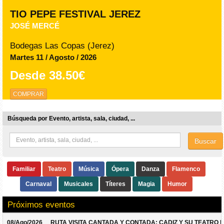
TIO PEPE FESTIVAL JEREZ
JOSÉ MERCÉ
Bodegas Las Copas (Jerez)
Martes 11 / Agosto / 2026
Desde
38.50€
COMPRAR
Búsqueda por Evento, artista, sala, ciudad, ...
Buscar
Familiar
Teatro
Música
Ópera
Danza
Flamenco
Carnaval
Musicales
Títeres
Magia
Humor
Próximos eventos
08/Ago/2026
RUTA VISITA CANTADA Y CONTADA: CADIZ Y SU TEATRO 