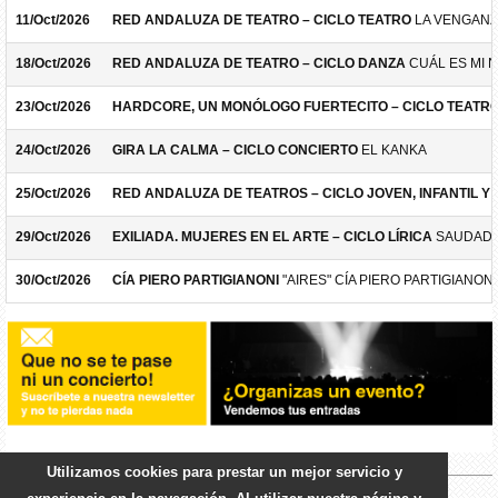
11/Oct/2026
RED ANDALUZA DE TEATRO – CICLO TEATRO
LA VENGANZ
18/Oct/2026
RED ANDALUZA DE TEATRO – CICLO DANZA
CUÁL ES MI 
23/Oct/2026
HARDCORE, UN MONÓLOGO FUERTECITO – CICLO TEATR
24/Oct/2026
GIRA LA CALMA – CICLO CONCIERTO
EL KANKA
25/Oct/2026
RED ANDALUZA DE TEATROS – CICLO JOVEN, INFANTIL Y F
29/Oct/2026
EXILIADA. MUJERES EN EL ARTE – CICLO LÍRICA
SAUDADE
30/Oct/2026
CÍA PIERO PARTIGIANONI
"AIRES" CÍA PIERO PARTIGIANONI
Utilizamos cookies para prestar un mejor servicio y