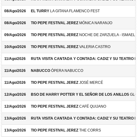
08/Ago/2026
EL TURRY
LA GITANA FLAMENCO FEST
08/Ago/2026
TIO PEPE FESTIVAL JEREZ
MÓNICA NARANJO
09/Ago/2026
TIO PEPE FESTIVAL JEREZ
NOCHE DE ZARZUELA - ISMAEL 
10/Ago/2026
TIO PEPE FESTIVAL JEREZ
VALERIA CASTRO
11/Ago/2026
RUTA VISITA CANTADA Y CONTADA: CADIZ Y SU TEATRO 
11/Ago/2026
NABUCCO
ÓPERA NABUCCO
11/Ago/2026
TIO PEPE FESTIVAL JEREZ
JOSÉ MERCÉ
12/Ago/2026
BSO DE HARRY POTTER Y EL SEÑOR DE LOS ANILLOS
GLO
12/Ago/2026
TIO PEPE FESTIVAL JEREZ
CAFÉ QUIJANO
13/Ago/2026
RUTA VISITA CANTADA Y CONTADA: CADIZ Y SU TEATRO 
13/Ago/2026
TIO PEPE FESTIVAL JEREZ
THE CORRS