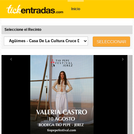
Inicio
Seleccione el Recinto
SELECCIONAR
‹
›