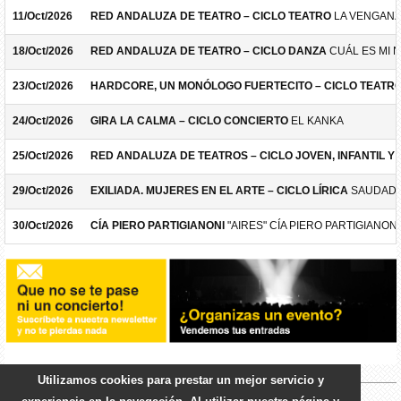
11/Oct/2026
RED ANDALUZA DE TEATRO – CICLO TEATRO
LA VENGANZ
18/Oct/2026
RED ANDALUZA DE TEATRO – CICLO DANZA
CUÁL ES MI 
23/Oct/2026
HARDCORE, UN MONÓLOGO FUERTECITO – CICLO TEATR
24/Oct/2026
GIRA LA CALMA – CICLO CONCIERTO
EL KANKA
25/Oct/2026
RED ANDALUZA DE TEATROS – CICLO JOVEN, INFANTIL Y F
29/Oct/2026
EXILIADA. MUJERES EN EL ARTE – CICLO LÍRICA
SAUDADE
30/Oct/2026
CÍA PIERO PARTIGIANONI
"AIRES" CÍA PIERO PARTIGIANONI
Utilizamos cookies para prestar un mejor servicio y