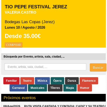
TIO PEPE FESTIVAL JEREZ
VALERIA CASTRO
Bodegas Las Copas (Jerez)
Lunes 10 / Agosto / 2026
Desde
35.00€
COMPRAR
Búsqueda por Evento, artista, sala, ciudad, ...
Buscar
Familiar
Teatro
Música
Ópera
Danza
Flamenco
Carnaval
Musicales
Títeres
Magia
Humor
Próximos eventos
08/Ago/2026
RUTA VISITA CANTADA Y CONTADA: CADIZ Y SU TEATRO 