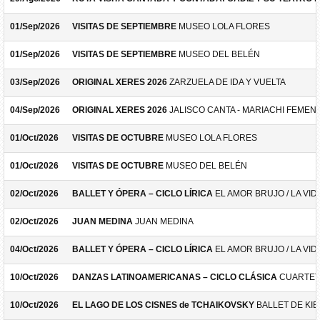
01/Sep/2026
VISITAS DE SEPTIEMBRE
MUSEO LOLA FLORES
01/Sep/2026
VISITAS DE SEPTIEMBRE
MUSEO DEL BELÉN
03/Sep/2026
ORIGINAL XERES 2026
ZARZUELA DE IDA Y VUELTA
04/Sep/2026
ORIGINAL XERES 2026
JALISCO CANTA - MARIACHI FEMEN
01/Oct/2026
VISITAS DE OCTUBRE
MUSEO LOLA FLORES
01/Oct/2026
VISITAS DE OCTUBRE
MUSEO DEL BELÉN
02/Oct/2026
BALLET Y ÓPERA – CICLO LÍRICA
EL AMOR BRUJO / LA VID
02/Oct/2026
JUAN MEDINA
JUAN MEDINA
04/Oct/2026
BALLET Y ÓPERA – CICLO LÍRICA
EL AMOR BRUJO / LA VID
10/Oct/2026
DANZAS LATINOAMERICANAS – CICLO CLÁSICA
CUARTET
10/Oct/2026
EL LAGO DE LOS CISNES de TCHAIKOVSKY
BALLET DE KIE