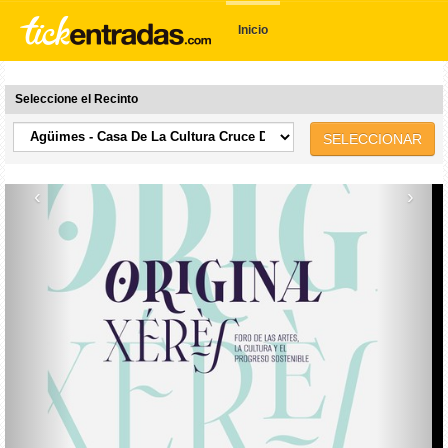
Inicio
Seleccione el Recinto
SELECCIONAR
‹
›