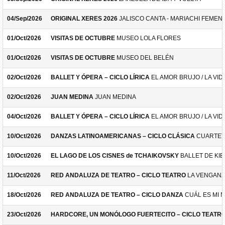
04/Sep/2026
ORIGINAL XERES 2026
JALISCO CANTA - MARIACHI FEMEN
01/Oct/2026
VISITAS DE OCTUBRE
MUSEO LOLA FLORES
01/Oct/2026
VISITAS DE OCTUBRE
MUSEO DEL BELÉN
02/Oct/2026
BALLET Y ÓPERA – CICLO LÍRICA
EL AMOR BRUJO / LA VID
02/Oct/2026
JUAN MEDINA
JUAN MEDINA
04/Oct/2026
BALLET Y ÓPERA – CICLO LÍRICA
EL AMOR BRUJO / LA VID
10/Oct/2026
DANZAS LATINOAMERICANAS – CICLO CLÁSICA
CUARTET
10/Oct/2026
EL LAGO DE LOS CISNES de TCHAIKOVSKY
BALLET DE KIE
11/Oct/2026
RED ANDALUZA DE TEATRO – CICLO TEATRO
LA VENGANZ
18/Oct/2026
RED ANDALUZA DE TEATRO – CICLO DANZA
CUÁL ES MI 
23/Oct/2026
HARDCORE, UN MONÓLOGO FUERTECITO – CICLO TEATR