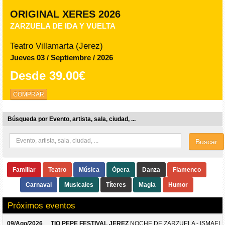
ORIGINAL XERES 2026
ZARZUELA DE IDA Y VUELTA
Teatro Villamarta (Jerez)
Jueves 03 / Septiembre / 2026
Desde
39.00€
COMPRAR
Búsqueda por Evento, artista, sala, ciudad, ...
Buscar
Familiar
Teatro
Música
Ópera
Danza
Flamenco
Carnaval
Musicales
Títeres
Magia
Humor
Próximos eventos
09/Ago/2026
TIO PEPE FESTIVAL JEREZ
NOCHE DE ZARZUELA - ISMAEL 