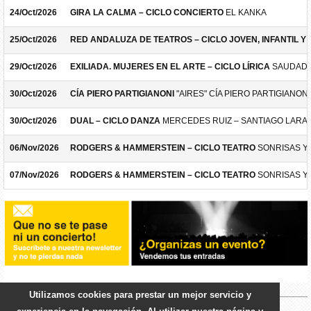
24/Oct/2026
GIRA LA CALMA – CICLO CONCIERTO
EL KANKA
25/Oct/2026
RED ANDALUZA DE TEATROS – CICLO JOVEN, INFANTIL Y F
29/Oct/2026
EXILIADA. MUJERES EN EL ARTE – CICLO LÍRICA
SAUDADE
30/Oct/2026
CÍA PIERO PARTIGIANONI
"AIRES" CÍA PIERO PARTIGIANONI
30/Oct/2026
DUAL – CICLO DANZA
MERCEDES RUIZ – SANTIAGO LARA
06/Nov/2026
RODGERS & HAMMERSTEIN – CICLO TEATRO
SONRISAS Y
07/Nov/2026
RODGERS & HAMMERSTEIN – CICLO TEATRO
SONRISAS Y
Utilizamos cookies para prestar un mejor servicio y