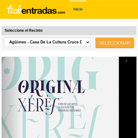
Inicio
Seleccione el Recinto
SELECCIONAR
‹
›