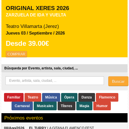
ORIGINAL XERES 2026
ZARZUELA DE IDA Y VUELTA
Teatro Villamarta (Jerez)
Jueves 03 / Septiembre / 2026
Desde
39.00€
COMPRAR
Búsqueda por Evento, artista, sala, ciudad, ...
Buscar
Familiar
Teatro
Música
Ópera
Danza
Flamenco
Carnaval
Musicales
Títeres
Magia
Humor
Próximos eventos
08/Ago/2026
EL TURRY
LA GITANA FLAMENCO FEST