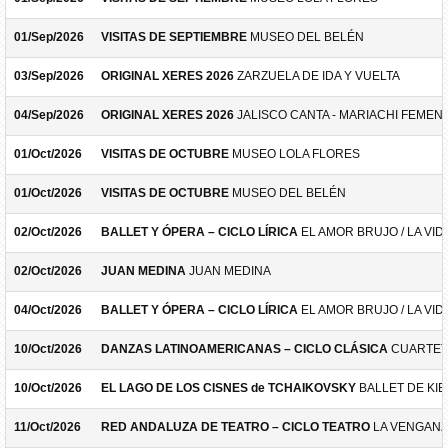
01/Sep/2026
VISITAS DE SEPTIEMBRE
MUSEO DEL BELÉN
03/Sep/2026
ORIGINAL XERES 2026
ZARZUELA DE IDA Y VUELTA
04/Sep/2026
ORIGINAL XERES 2026
JALISCO CANTA - MARIACHI FEMEN
01/Oct/2026
VISITAS DE OCTUBRE
MUSEO LOLA FLORES
01/Oct/2026
VISITAS DE OCTUBRE
MUSEO DEL BELÉN
02/Oct/2026
BALLET Y ÓPERA – CICLO LÍRICA
EL AMOR BRUJO / LA VID
02/Oct/2026
JUAN MEDINA
JUAN MEDINA
04/Oct/2026
BALLET Y ÓPERA – CICLO LÍRICA
EL AMOR BRUJO / LA VID
10/Oct/2026
DANZAS LATINOAMERICANAS – CICLO CLÁSICA
CUARTET
10/Oct/2026
EL LAGO DE LOS CISNES de TCHAIKOVSKY
BALLET DE KIE
11/Oct/2026
RED ANDALUZA DE TEATRO – CICLO TEATRO
LA VENGANZ