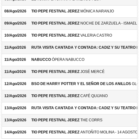
08/Ago/2026
TIO PEPE FESTIVAL JEREZ
MÓNICA NARANJO
09/Ago/2026
TIO PEPE FESTIVAL JEREZ
NOCHE DE ZARZUELA - ISMAEL 
10/Ago/2026
TIO PEPE FESTIVAL JEREZ
VALERIA CASTRO
11/Ago/2026
RUTA VISITA CANTADA Y CONTADA: CADIZ Y SU TEATRO 
11/Ago/2026
NABUCCO
ÓPERA NABUCCO
11/Ago/2026
TIO PEPE FESTIVAL JEREZ
JOSÉ MERCÉ
12/Ago/2026
BSO DE HARRY POTTER Y EL SEÑOR DE LOS ANILLOS
GLO
12/Ago/2026
TIO PEPE FESTIVAL JEREZ
CAFÉ QUIJANO
13/Ago/2026
RUTA VISITA CANTADA Y CONTADA: CADIZ Y SU TEATRO 
13/Ago/2026
TIO PEPE FESTIVAL JEREZ
THE CORRS
14/Ago/2026
TIO PEPE FESTIVAL JEREZ
ANTOÑITO MOLINA - 14 AGOSTO