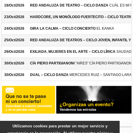
18/Oct/2026
RED ANDALUZA DE TEATRO – CICLO DANZA
CUÁL ES MI 
23/Oct/2026
HARDCORE, UN MONÓLOGO FUERTECITO – CICLO TEATR
24/Oct/2026
GIRA LA CALMA – CICLO CONCIERTO
EL KANKA
25/Oct/2026
RED ANDALUZA DE TEATROS – CICLO JOVEN, INFANTIL Y F
29/Oct/2026
EXILIADA. MUJERES EN EL ARTE – CICLO LÍRICA
SAUDADE
30/Oct/2026
CÍA PIERO PARTIGIANONI
"AIRES" CÍA PIERO PARTIGIANONI
30/Oct/2026
DUAL – CICLO DANZA
MERCEDES RUIZ – SANTIAGO LARA
Utilizamos cookies para prestar un mejor servicio y