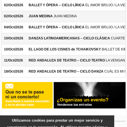
02/Oct/2026
BALLET Y ÓPERA – CICLO LÍRICA
EL AMOR BRUJO / LA VID
02/Oct/2026
JUAN MEDINA
JUAN MEDINA
04/Oct/2026
BALLET Y ÓPERA – CICLO LÍRICA
EL AMOR BRUJO / LA VID
10/Oct/2026
DANZAS LATINOAMERICANAS – CICLO CLÁSICA
CUARTET
10/Oct/2026
EL LAGO DE LOS CISNES de TCHAIKOVSKY
BALLET DE KIE
11/Oct/2026
RED ANDALUZA DE TEATRO – CICLO TEATRO
LA VENGANZ
18/Oct/2026
RED ANDALUZA DE TEATRO – CICLO DANZA
CUÁL ES MI 
Utilizamos cookies para prestar un mejor servicio y