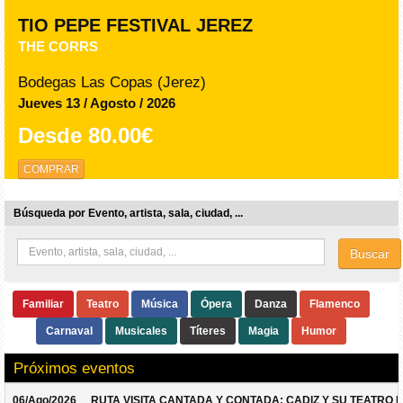
TIO PEPE FESTIVAL JEREZ
THE CORRS
Bodegas Las Copas (Jerez)
Jueves 13 / Agosto / 2026
Desde
80.00€
COMPRAR
Búsqueda por Evento, artista, sala, ciudad, ...
Buscar
Familiar
Teatro
Música
Ópera
Danza
Flamenco
Carnaval
Musicales
Títeres
Magia
Humor
Próximos eventos
06/Ago/2026
RUTA VISITA CANTADA Y CONTADA: CADIZ Y SU TEATRO 