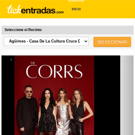
Inicio
Seleccione el Recinto
SELECCIONAR
‹
›