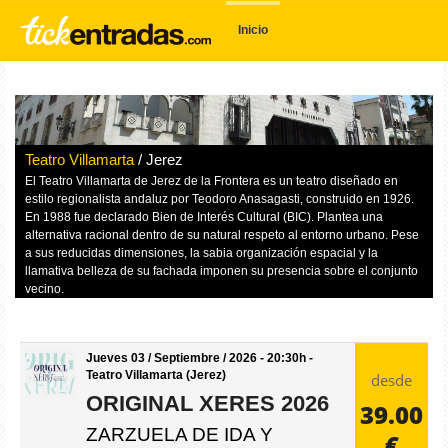
Inicio
Teatro Villamarta
/ Jerez
El Teatro Villamarta de Jerez de la Frontera es un teatro diseñado en
estilo regionalista andaluz por Teodoro Anasagasti, construido en 1926.
En 1988 fue declarado Bien de Interés Cultural (BIC). Plantea una
alternativa racional dentro de su natural respeto al entorno urbano. Pese
a sus reducidas dimensiones, la sabia organización espacial y la
llamativa belleza de su fachada imponen su presencia sobre el conjunto
vecino.
Jueves 03 / Septiembre / 2026 - 20:30h -
Teatro Villamarta (Jerez)
desde
ORIGINAL XERES 2026
39.00
ZARZUELA DE IDA Y
€