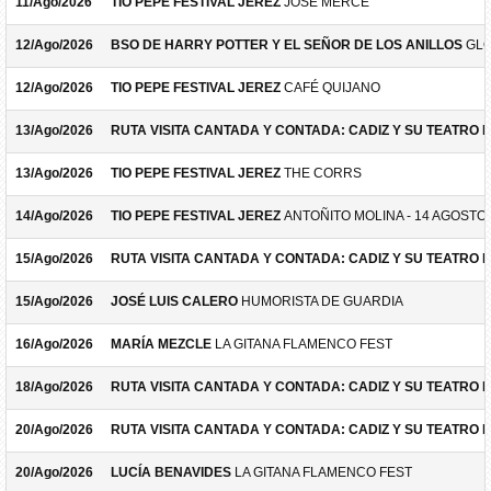
11/Ago/2026
TIO PEPE FESTIVAL JEREZ
JOSÉ MERCÉ
12/Ago/2026
BSO DE HARRY POTTER Y EL SEÑOR DE LOS ANILLOS
GLO
12/Ago/2026
TIO PEPE FESTIVAL JEREZ
CAFÉ QUIJANO
13/Ago/2026
RUTA VISITA CANTADA Y CONTADA: CADIZ Y SU TEATRO 
13/Ago/2026
TIO PEPE FESTIVAL JEREZ
THE CORRS
14/Ago/2026
TIO PEPE FESTIVAL JEREZ
ANTOÑITO MOLINA - 14 AGOSTO
15/Ago/2026
RUTA VISITA CANTADA Y CONTADA: CADIZ Y SU TEATRO 
15/Ago/2026
JOSÉ LUIS CALERO
HUMORISTA DE GUARDIA
16/Ago/2026
MARÍA MEZCLE
LA GITANA FLAMENCO FEST
18/Ago/2026
RUTA VISITA CANTADA Y CONTADA: CADIZ Y SU TEATRO 
20/Ago/2026
RUTA VISITA CANTADA Y CONTADA: CADIZ Y SU TEATRO 
20/Ago/2026
LUCÍA BENAVIDES
LA GITANA FLAMENCO FEST