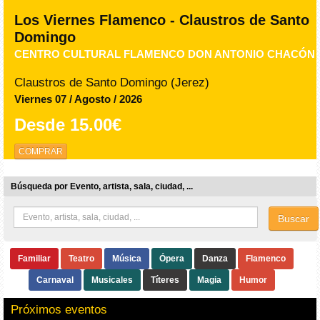
Los Viernes Flamenco - Claustros de Santo
Domingo
CENTRO CULTURAL FLAMENCO DON ANTONIO CHACÓN
Claustros de Santo Domingo (Jerez)
Viernes 07 / Agosto / 2026
Desde
15.00€
COMPRAR
Búsqueda por Evento, artista, sala, ciudad, ...
Buscar
Familiar
Teatro
Música
Ópera
Danza
Flamenco
Carnaval
Musicales
Títeres
Magia
Humor
Próximos eventos