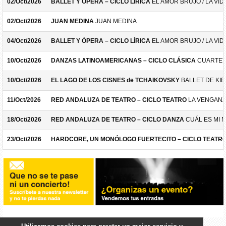
02/Oct/2026
BALLET Y ÓPERA – CICLO LÍRICA
EL AMOR BRUJO / LA VID
02/Oct/2026
JUAN MEDINA
JUAN MEDINA
04/Oct/2026
BALLET Y ÓPERA – CICLO LÍRICA
EL AMOR BRUJO / LA VID
10/Oct/2026
DANZAS LATINOAMERICANAS – CICLO CLÁSICA
CUARTET
10/Oct/2026
EL LAGO DE LOS CISNES de TCHAIKOVSKY
BALLET DE KIE
11/Oct/2026
RED ANDALUZA DE TEATRO – CICLO TEATRO
LA VENGANZ
18/Oct/2026
RED ANDALUZA DE TEATRO – CICLO DANZA
CUÁL ES MI 
23/Oct/2026
HARDCORE, UN MONÓLOGO FUERTECITO – CICLO TEATR