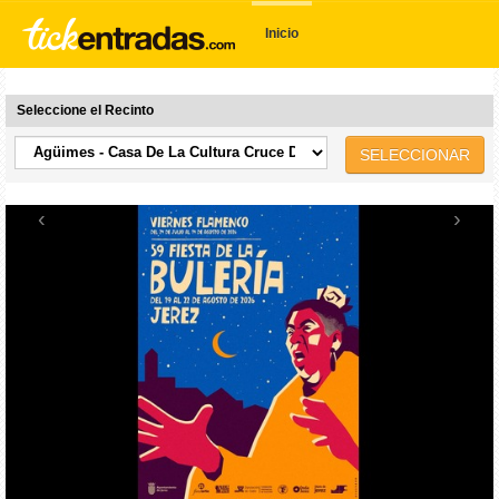
Inicio
Seleccione el Recinto
SELECCIONAR
‹
›