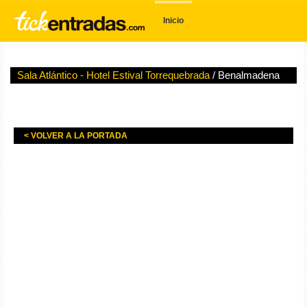
Inicio
Sala Atlántico - Hotel Estival Torrequebrada
/ Benalmadena
< VOLVER A LA PORTADA