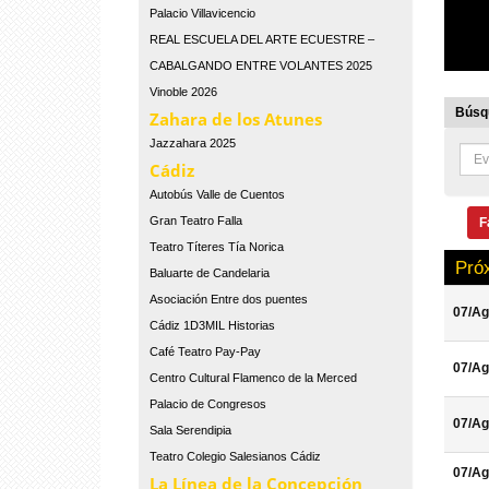
Palacio Villavicencio
REAL ESCUELA DEL ARTE ECUESTRE –
CABALGANDO ENTRE VOLANTES 2025
Vinoble 2026
Búsqu
Zahara de los Atunes
Jazzahara 2025
Cádiz
Autobús Valle de Cuentos
Gran Teatro Falla
F
Teatro Títeres Tía Norica
Pró
Baluarte de Candelaria
Asociación Entre dos puentes
07/Ag
Cádiz 1D3MIL Historias
Café Teatro Pay-Pay
07/Ag
Centro Cultural Flamenco de la Merced
Palacio de Congresos
07/Ag
Sala Serendipia
Teatro Colegio Salesianos Cádiz
07/Ag
La Línea de la Concepción