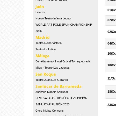
01/Oc
Huelva - Minas de Riotinto
Jaén
01/Oc
Linares
Nuevo Teatro Infanta Leonor
02/Oc
WORLD ART POLE SPAIN CHAMPIONSHIP
2026
02/Oc
Madrid
Teatro Reina Victoria
04/Oc
Teatro La Latina
10/Oc
Málaga
Benaldamena - Hotel Estival Torrequebrada
10/Oc
Mijas - Teatro Las Lagunas
San Roque
11/Oc
Teatro Juan Luis Galiardo
Sanlúcar de Barrameda
18/Oc
Auditorio Manolo Sanlúcar
FESTIVAL GASTROMÚSICA V EDICIÓN
SANLÚCAR FUSIÓN 2025
23/Oc
Glory Nights Concerts