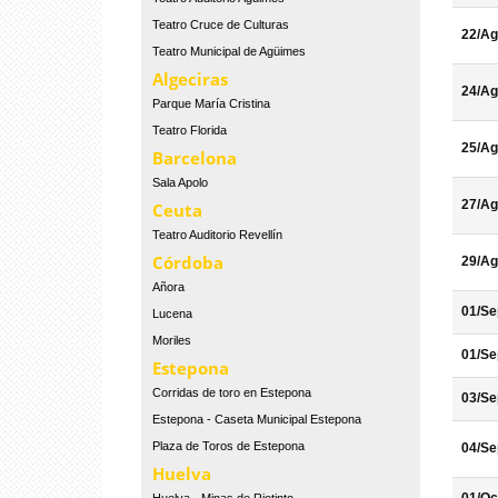
Teatro Cruce de Culturas
22/Ag
Teatro Municipal de Agüimes
Algeciras
24/Ag
Parque María Cristina
Teatro Florida
25/Ag
Barcelona
Sala Apolo
27/Ag
Ceuta
Teatro Auditorio Revellín
Córdoba
29/Ag
Añora
01/Se
Lucena
Moriles
01/Se
Estepona
Corridas de toro en Estepona
03/Se
Estepona - Caseta Municipal Estepona
Plaza de Toros de Estepona
04/Se
Huelva