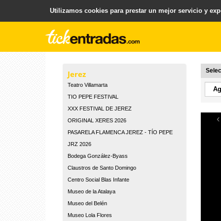
Utilizamos cookies para prestar un mejor servicio y expe
.
Plataforma para la Venta y Gestion de Entradas
Selec
Jerez
Teatro Villamarta
TIO PEPE FESTIVAL
XXX FESTIVAL DE JEREZ
‹
ORIGINAL XERES 2026
PASARELA FLAMENCA JEREZ - TÍO PEPE
JRZ 2026
Bodega González-Byass
Claustros de Santo Domingo
Centro Social Blas Infante
Museo de la Atalaya
Museo del Belén
Museo Lola Flores