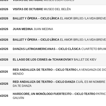
t/2026
VISITAS DE OCTUBRE
MUSEO LOLA FLORES
t/2026
VISITAS DE OCTUBRE
MUSEO DEL BELÉN
t/2026
BALLET Y ÓPERA – CICLO LÍRICA
EL AMOR BRUJO / LA VIDA BREVE
t/2026
JUAN MEDINA
JUAN MEDINA
t/2026
BALLET Y ÓPERA – CICLO LÍRICA
EL AMOR BRUJO / LA VIDA BREVE
t/2026
DANZAS LATINOAMERICANAS – CICLO CLÁSICA
CUARTETO BRU
t/2026
EL LAGO DE LOS CISNES de TCHAIKOVSKY
BALLET DE KIEV
RED ANDALUZA DE TEATRO – CICLO TEATRO
LA VENGANZA DE D
t/2026
MENDO
RED ANDALUZA DE TEATRO – CICLO DANZA
CUÁL ES MI NOMBRE 
t/2026
DA.TE DANZA
HARDCORE, UN MONÓLOGO FUERTECITO – CICLO TEATRO
PATRIC
t/2026
GALVÁN