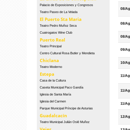
Palacio de Exposiciones y Congresos
08/Ag
Teatro Paseo de La Velada
El Puerto Sta Maria
08/Ag
Teatro Pedro Muñoz Seca
Cuatrogatos Wine Club
08/Ag
Puerto Real
Teatro Principal
09/Ag
Centro Cultural Rosa Butler y Mendieta
Chiclana
10/Ag
Teatro Moderno
Estepa
11/Ag
Casa de la Cultura
Caseta Municipal Paco Gandía
11/Ag
Iglesia de Santa María
Iglesia del Carmen
11/Ag
Parque Municipal Príncipe de Asturias
Guadalcacín
12/Ag
Teatro Municipal Julián Oslé Muñoz
Vejer
12/Ag