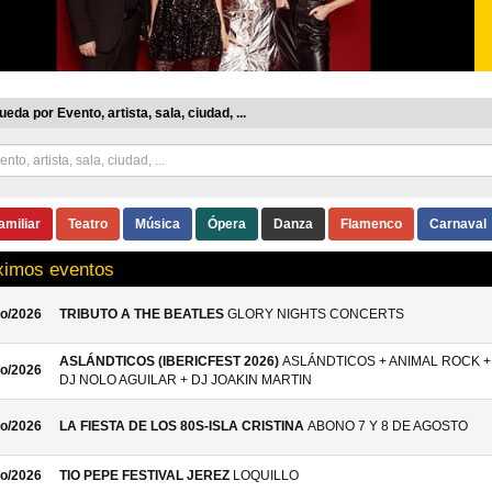
eda por Evento, artista, sala, ciudad, ...
amiliar
Teatro
Música
Ópera
Danza
Flamenco
Carnaval
ximos eventos
o/2026
TRIBUTO A THE BEATLES
GLORY NIGHTS CONCERTS
ASLÁNDTICOS (IBERICFEST 2026)
ASLÁNDTICOS + ANIMAL ROCK +
o/2026
DJ NOLO AGUILAR + DJ JOAKIN MARTIN
o/2026
LA FIESTA DE LOS 80S-ISLA CRISTINA
ABONO 7 Y 8 DE AGOSTO
o/2026
TIO PEPE FESTIVAL JEREZ
LOQUILLO