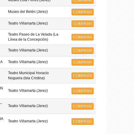
Museo Lola Flores (Jerez)
COMPRAR
Museo del Belén (Jerez)
COMPRAR
Teatro Villamarta (Jerez)
COMPRAR
Teatro Paseo de La Velada (La
COMPRAR
Línea de la Concepción)
Teatro Villamarta (Jerez)
COMPRAR
MA
Teatro Villamarta (Jerez)
COMPRAR
Teatro Municipal Horacio
COMPRAR
Noguera (Isla Cristina)
ON
Teatro Villamarta (Jerez)
COMPRAR
–
Teatro Villamarta (Jerez)
COMPRAR
IA
Teatro Villamarta (Jerez)
COMPRAR