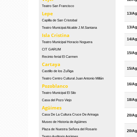
Teatro San Francisco
Lepe
13/Ag
Capilla de San Cristobal
13/Ag
Teatro Municipal Alcalde J.M.Santana
Isla Cristina
14/Ag
Teatro Municipal Horacio Noguera
CIT GARUM
15/Ag
Recinto ferial El Carmen
Cartaya
15/Ag
Castillo de los Zuñiga
Teatro Centro Cultural Juan Antonio Millán
16/Ag
Pozoblanco
Teatro Municipal El Silo
18/Ag
Casa del Pozo Viejo
Agüimes
Casa De La Cultura Cruce De Arinaga
20/Ag
Museo de Historia de Agüimes
Plaza de Nuestra Señora del Rosario
20/Ag
Teatro Auditorio Agüimes