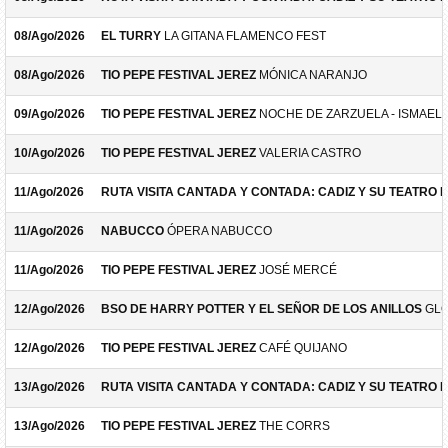
08/Ago/2026
EL TURRY
LA GITANA FLAMENCO FEST
08/Ago/2026
TIO PEPE FESTIVAL JEREZ
MÓNICA NARANJO
09/Ago/2026
TIO PEPE FESTIVAL JEREZ
NOCHE DE ZARZUELA - ISMAEL 
10/Ago/2026
TIO PEPE FESTIVAL JEREZ
VALERIA CASTRO
11/Ago/2026
RUTA VISITA CANTADA Y CONTADA: CADIZ Y SU TEATRO 
11/Ago/2026
NABUCCO
ÓPERA NABUCCO
11/Ago/2026
TIO PEPE FESTIVAL JEREZ
JOSÉ MERCÉ
12/Ago/2026
BSO DE HARRY POTTER Y EL SEÑOR DE LOS ANILLOS
GLO
12/Ago/2026
TIO PEPE FESTIVAL JEREZ
CAFÉ QUIJANO
13/Ago/2026
RUTA VISITA CANTADA Y CONTADA: CADIZ Y SU TEATRO 
13/Ago/2026
TIO PEPE FESTIVAL JEREZ
THE CORRS