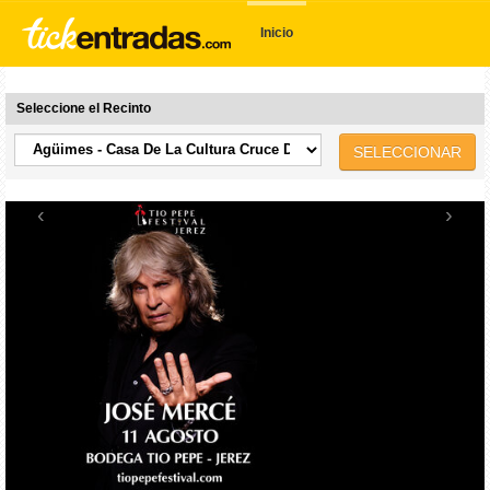
Inicio
Seleccione el Recinto
SELECCIONAR
‹
›