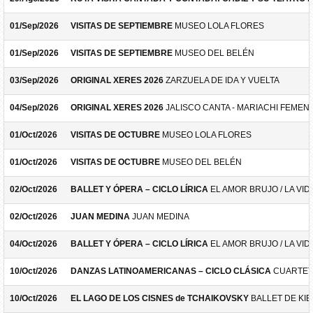
01/Sep/2026
VISITAS DE SEPTIEMBRE
MUSEO LOLA FLORES
01/Sep/2026
VISITAS DE SEPTIEMBRE
MUSEO DEL BELÉN
03/Sep/2026
ORIGINAL XERES 2026
ZARZUELA DE IDA Y VUELTA
04/Sep/2026
ORIGINAL XERES 2026
JALISCO CANTA - MARIACHI FEMEN
01/Oct/2026
VISITAS DE OCTUBRE
MUSEO LOLA FLORES
01/Oct/2026
VISITAS DE OCTUBRE
MUSEO DEL BELÉN
02/Oct/2026
BALLET Y ÓPERA – CICLO LÍRICA
EL AMOR BRUJO / LA VID
02/Oct/2026
JUAN MEDINA
JUAN MEDINA
04/Oct/2026
BALLET Y ÓPERA – CICLO LÍRICA
EL AMOR BRUJO / LA VID
10/Oct/2026
DANZAS LATINOAMERICANAS – CICLO CLÁSICA
CUARTET
10/Oct/2026
EL LAGO DE LOS CISNES de TCHAIKOVSKY
BALLET DE KIE