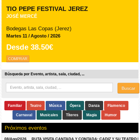
TIO PEPE FESTIVAL JEREZ
JOSÉ MERCÉ
Bodegas Las Copas (Jerez)
Martes 11 / Agosto / 2026
Desde
38.50€
COMPRAR
Búsqueda por Evento, artista, sala, ciudad, ...
Buscar
Familiar
Teatro
Música
Ópera
Danza
Flamenco
Carnaval
Musicales
Títeres
Magia
Humor
Próximos eventos
08/Ago/2026
RUTA VISITA CANTADA Y CONTADA: CADIZ Y SU TEATRO 