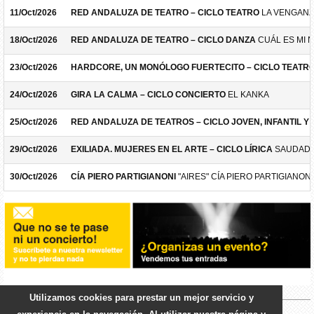
11/Oct/2026
RED ANDALUZA DE TEATRO – CICLO TEATRO
LA VENGANZ
18/Oct/2026
RED ANDALUZA DE TEATRO – CICLO DANZA
CUÁL ES MI 
23/Oct/2026
HARDCORE, UN MONÓLOGO FUERTECITO – CICLO TEATR
24/Oct/2026
GIRA LA CALMA – CICLO CONCIERTO
EL KANKA
25/Oct/2026
RED ANDALUZA DE TEATROS – CICLO JOVEN, INFANTIL Y F
29/Oct/2026
EXILIADA. MUJERES EN EL ARTE – CICLO LÍRICA
SAUDADE
30/Oct/2026
CÍA PIERO PARTIGIANONI
"AIRES" CÍA PIERO PARTIGIANONI
Utilizamos cookies para prestar un mejor servicio y