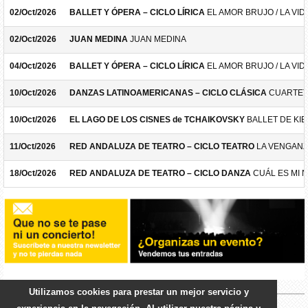
02/Oct/2026
BALLET Y ÓPERA – CICLO LÍRICA
EL AMOR BRUJO / LA VID
02/Oct/2026
JUAN MEDINA
JUAN MEDINA
04/Oct/2026
BALLET Y ÓPERA – CICLO LÍRICA
EL AMOR BRUJO / LA VID
10/Oct/2026
DANZAS LATINOAMERICANAS – CICLO CLÁSICA
CUARTET
10/Oct/2026
EL LAGO DE LOS CISNES de TCHAIKOVSKY
BALLET DE KIE
11/Oct/2026
RED ANDALUZA DE TEATRO – CICLO TEATRO
LA VENGANZ
18/Oct/2026
RED ANDALUZA DE TEATRO – CICLO DANZA
CUÁL ES MI 
Utilizamos cookies para prestar un mejor servicio y