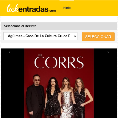
Inicio
Seleccione el Recinto
SELECCIONAR
‹
›