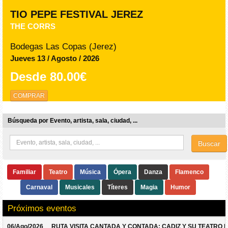
TIO PEPE FESTIVAL JEREZ
THE CORRS
Bodegas Las Copas (Jerez)
Jueves 13 / Agosto / 2026
Desde
80.00€
COMPRAR
Búsqueda por Evento, artista, sala, ciudad, ...
Buscar
Familiar
Teatro
Música
Ópera
Danza
Flamenco
Carnaval
Musicales
Títeres
Magia
Humor
Próximos eventos
06/Ago/2026
RUTA VISITA CANTADA Y CONTADA: CADIZ Y SU TEATRO 