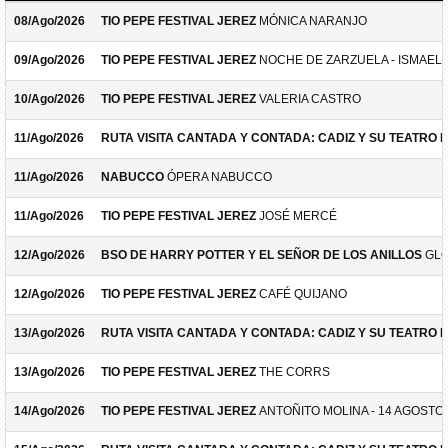
08/Ago/2026
TIO PEPE FESTIVAL JEREZ
MÓNICA NARANJO
09/Ago/2026
TIO PEPE FESTIVAL JEREZ
NOCHE DE ZARZUELA - ISMAEL 
10/Ago/2026
TIO PEPE FESTIVAL JEREZ
VALERIA CASTRO
11/Ago/2026
RUTA VISITA CANTADA Y CONTADA: CADIZ Y SU TEATRO 
11/Ago/2026
NABUCCO
ÓPERA NABUCCO
11/Ago/2026
TIO PEPE FESTIVAL JEREZ
JOSÉ MERCÉ
12/Ago/2026
BSO DE HARRY POTTER Y EL SEÑOR DE LOS ANILLOS
GLO
12/Ago/2026
TIO PEPE FESTIVAL JEREZ
CAFÉ QUIJANO
13/Ago/2026
RUTA VISITA CANTADA Y CONTADA: CADIZ Y SU TEATRO 
13/Ago/2026
TIO PEPE FESTIVAL JEREZ
THE CORRS
14/Ago/2026
TIO PEPE FESTIVAL JEREZ
ANTOÑITO MOLINA - 14 AGOSTO