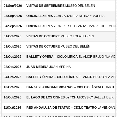
01/Sep/2026
VISITAS DE SEPTIEMBRE
MUSEO DEL BELÉN
03/Sep/2026
ORIGINAL XERES 2026
ZARZUELA DE IDA Y VUELTA
04/Sep/2026
ORIGINAL XERES 2026
JALISCO CANTA - MARIACHI FEMEN
01/Oct/2026
VISITAS DE OCTUBRE
MUSEO LOLA FLORES
01/Oct/2026
VISITAS DE OCTUBRE
MUSEO DEL BELÉN
02/Oct/2026
BALLET Y ÓPERA – CICLO LÍRICA
EL AMOR BRUJO / LA VID
02/Oct/2026
JUAN MEDINA
JUAN MEDINA
04/Oct/2026
BALLET Y ÓPERA – CICLO LÍRICA
EL AMOR BRUJO / LA VID
10/Oct/2026
DANZAS LATINOAMERICANAS – CICLO CLÁSICA
CUARTET
10/Oct/2026
EL LAGO DE LOS CISNES de TCHAIKOVSKY
BALLET DE KIE
11/Oct/2026
RED ANDALUZA DE TEATRO – CICLO TEATRO
LA VENGANZ