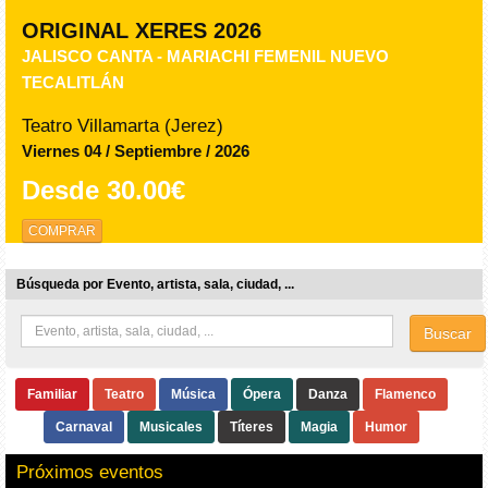
ORIGINAL XERES 2026
JALISCO CANTA - MARIACHI FEMENIL NUEVO
TECALITLÁN
Teatro Villamarta (Jerez)
Viernes 04 / Septiembre / 2026
Desde
30.00€
COMPRAR
Búsqueda por Evento, artista, sala, ciudad, ...
Buscar
Familiar
Teatro
Música
Ópera
Danza
Flamenco
Carnaval
Musicales
Títeres
Magia
Humor
Próximos eventos