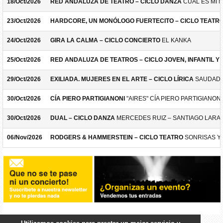
18/Oct/2026
RED ANDALUZA DE TEATRO – CICLO DANZA
CUÁL ES MI 
23/Oct/2026
HARDCORE, UN MONÓLOGO FUERTECITO – CICLO TEATR
24/Oct/2026
GIRA LA CALMA – CICLO CONCIERTO
EL KANKA
25/Oct/2026
RED ANDALUZA DE TEATROS – CICLO JOVEN, INFANTIL Y F
29/Oct/2026
EXILIADA. MUJERES EN EL ARTE – CICLO LÍRICA
SAUDADE
30/Oct/2026
CÍA PIERO PARTIGIANONI
"AIRES" CÍA PIERO PARTIGIANONI
30/Oct/2026
DUAL – CICLO DANZA
MERCEDES RUIZ – SANTIAGO LARA
06/Nov/2026
RODGERS & HAMMERSTEIN – CICLO TEATRO
SONRISAS Y