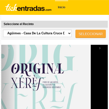
Inicio
Seleccione el Recinto
SELECCIONAR
‹
›