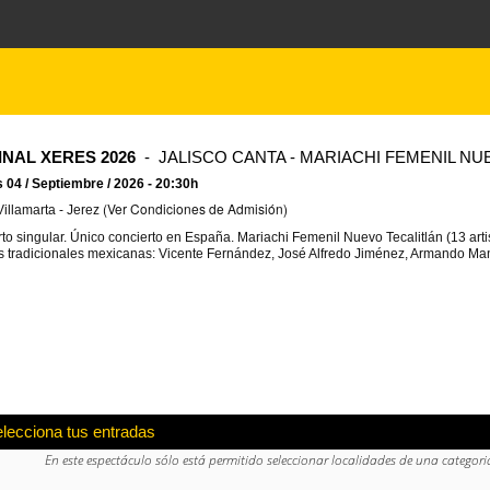
INAL XERES 2026
- JALISCO CANTA - MARIACHI FEMENIL NU
 04 / Septiembre / 2026 - 20:30h
(Ver Condiciones de Admisión)
Villamarta - Jerez
to singular. Único concierto en España. Mariachi Femenil Nuevo Tecalitlán (13 artist
 tradicionales mexicanas: Vicente Fernández, José Alfredo Jiménez, Armando Ma
elecciona tus entradas
En este espectáculo sólo está permitido seleccionar localidades de una categori