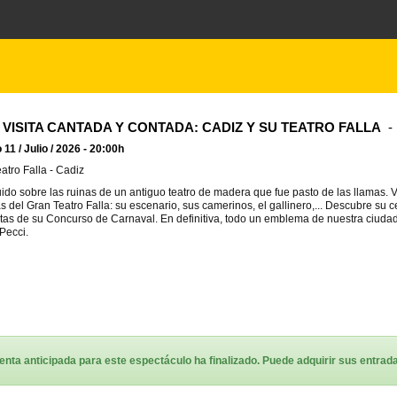
 VISITA CANTADA Y CONTADA: CADIZ Y SU TEATRO FALLA
- 
11 / Julio / 2026 - 20:00h
atro Falla - Cadiz
ido sobre las ruinas de un antiguo teatro de madera que fue pasto de las llamas. 
s del Gran Teatro Falla: su escenario, sus camerinos, el gallinero,... Descubre su ce
as de su Concurso de Carnaval. En definitiva, todo un emblema de nuestra ciuda
 Pecci.
enta anticipada para este espectáculo ha finalizado. Puede adquirir sus entradas