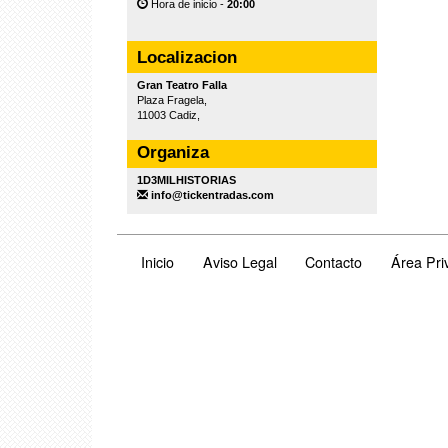
Hora de inicio -
20:00
Localizacion
Gran Teatro Falla
Plaza Fragela,
11003 Cadiz,
Organiza
1D3MILHISTORIAS
info@tickentradas.com
Inicio
Aviso Legal
Contacto
Área Pri