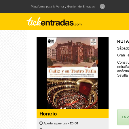
.
Plataforma para la Venta y Gestion de Entradas
RUTA
Sábado 
Gran Te
Constru
entraña
anécdot
Sevilla
Horario
La v
Apertura puertas -
20:00