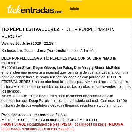
Inicio
TIO PEPE FESTIVAL JEREZ
- DEEP PURPLE "MAD IN
EUROPE"
Viernes 10 / Julio / 2026 - 22:15h
(Ver Condiciones de Admisión)
Bodegas Las Copas - Jerez
DEEP PURPLE LLEGA A TÍO PEPE FESTIVAL CON SU GIRA “MAD IN
EUROPE”.
En 2026
Ian Gillan, Roger Glover, Ian Paice, Don Airey y Simon McBride
emprenden una nueva gira mundial que los traerá de vuelta a España, con una
serie de conciertos que prometen ser inolvidables con parada en
TÍO PEPE
FESTIVAL JEREZ
. Una oportunidad irrepetible para vivir en directo la fuerza, la
historia y el sonido inconfundible de una de las bandas más influyentes de todos
los tiempos.
No existen suficientes superlativos para reconocer adecuadamente la
contribución que
Deep Purple
ha hecho a la historia del rock. Con más de 100
millones de discos vendidos y décadas llenando recintos en todo el mundo.
Prohibido acceso a menores de 3 años
Formulario obligatorio para menores:
Descargar Formulario
FRONT STAGE
(localidades de pie) |
PISTA
(localidades de pie) |
TRIBUNA
(localidades sentadas. Acceso con escaleras)