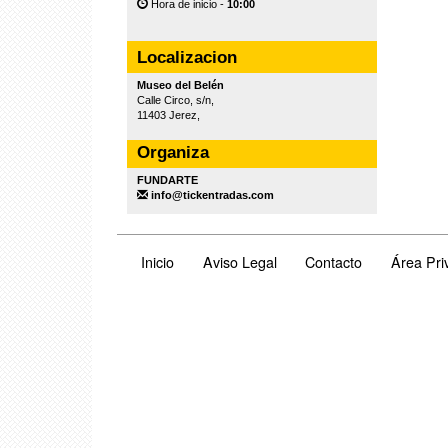
Hora de inicio -
10:00
Localizacion
Museo del Belén
Calle Circo, s/n,
11403 Jerez,
Organiza
FUNDARTE
info@tickentradas.com
Inicio
Aviso Legal
Contacto
Área Pri