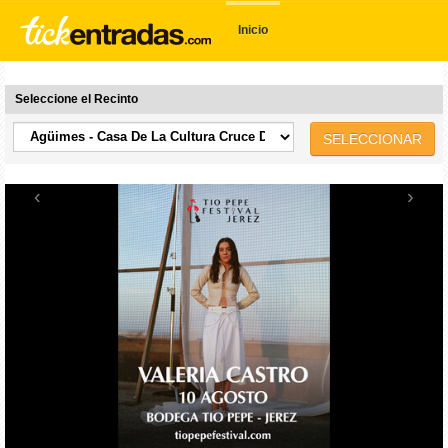
Inicio
Seleccione el Recinto
SELECCIONAR
‹
›