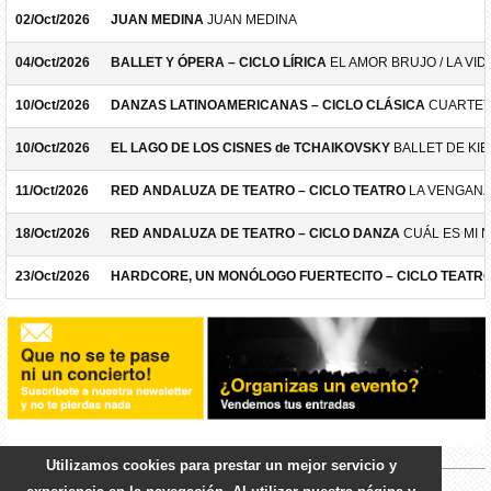
02/Oct/2026
JUAN MEDINA
JUAN MEDINA
04/Oct/2026
BALLET Y ÓPERA – CICLO LÍRICA
EL AMOR BRUJO / LA VID
10/Oct/2026
DANZAS LATINOAMERICANAS – CICLO CLÁSICA
CUARTET
10/Oct/2026
EL LAGO DE LOS CISNES de TCHAIKOVSKY
BALLET DE KIE
11/Oct/2026
RED ANDALUZA DE TEATRO – CICLO TEATRO
LA VENGANZ
18/Oct/2026
RED ANDALUZA DE TEATRO – CICLO DANZA
CUÁL ES MI 
23/Oct/2026
HARDCORE, UN MONÓLOGO FUERTECITO – CICLO TEATR
Utilizamos cookies para prestar un mejor servicio y