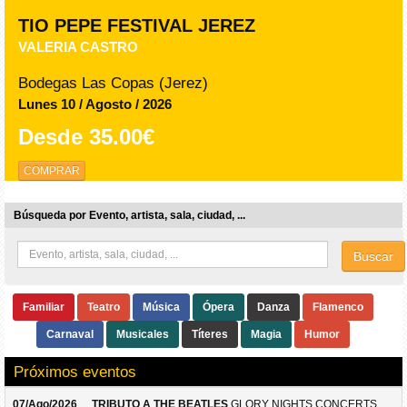
TIO PEPE FESTIVAL JEREZ
VALERIA CASTRO
Bodegas Las Copas (Jerez)
Lunes 10 / Agosto / 2026
Desde
35.00€
COMPRAR
Búsqueda por Evento, artista, sala, ciudad, ...
Buscar
Familiar
Teatro
Música
Ópera
Danza
Flamenco
Carnaval
Musicales
Títeres
Magia
Humor
Próximos eventos
07/Ago/2026
TRIBUTO A THE BEATLES
GLORY NIGHTS CONCERTS