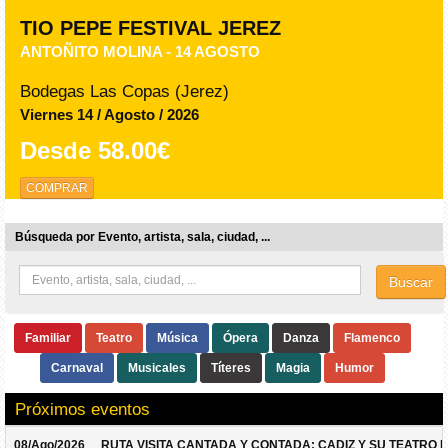
TIO PEPE FESTIVAL JEREZ
ANTOÑITO MOLINA - 14 AGOSTO
Bodegas Las Copas (Jerez)
Viernes 14 / Agosto / 2026
Desde
58.00€
COMPRAR
Búsqueda por Evento, artista, sala, ciudad, ...
Buscar
Familiar
Teatro
Música
Ópera
Danza
Flamenco
Carnaval
Musicales
Títeres
Magia
Humor
Próximos eventos
08/Ago/2026
RUTA VISITA CANTADA Y CONTADA: CADIZ Y SU TEATRO 