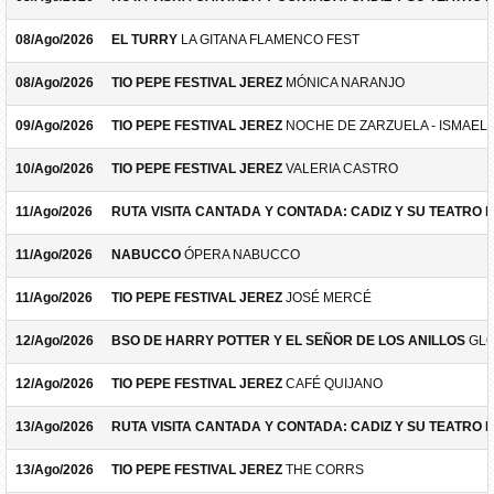
08/Ago/2026
EL TURRY
LA GITANA FLAMENCO FEST
08/Ago/2026
TIO PEPE FESTIVAL JEREZ
MÓNICA NARANJO
09/Ago/2026
TIO PEPE FESTIVAL JEREZ
NOCHE DE ZARZUELA - ISMAEL 
10/Ago/2026
TIO PEPE FESTIVAL JEREZ
VALERIA CASTRO
11/Ago/2026
RUTA VISITA CANTADA Y CONTADA: CADIZ Y SU TEATRO 
11/Ago/2026
NABUCCO
ÓPERA NABUCCO
11/Ago/2026
TIO PEPE FESTIVAL JEREZ
JOSÉ MERCÉ
12/Ago/2026
BSO DE HARRY POTTER Y EL SEÑOR DE LOS ANILLOS
GLO
12/Ago/2026
TIO PEPE FESTIVAL JEREZ
CAFÉ QUIJANO
13/Ago/2026
RUTA VISITA CANTADA Y CONTADA: CADIZ Y SU TEATRO 
13/Ago/2026
TIO PEPE FESTIVAL JEREZ
THE CORRS