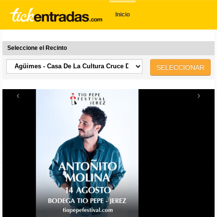
Inicio
Seleccione el Recinto
SELECCIONAR
‹
›