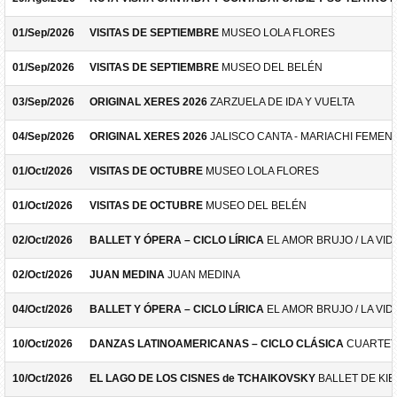
01/Sep/2026
VISITAS DE SEPTIEMBRE
MUSEO LOLA FLORES
01/Sep/2026
VISITAS DE SEPTIEMBRE
MUSEO DEL BELÉN
03/Sep/2026
ORIGINAL XERES 2026
ZARZUELA DE IDA Y VUELTA
04/Sep/2026
ORIGINAL XERES 2026
JALISCO CANTA - MARIACHI FEMEN
01/Oct/2026
VISITAS DE OCTUBRE
MUSEO LOLA FLORES
01/Oct/2026
VISITAS DE OCTUBRE
MUSEO DEL BELÉN
02/Oct/2026
BALLET Y ÓPERA – CICLO LÍRICA
EL AMOR BRUJO / LA VID
02/Oct/2026
JUAN MEDINA
JUAN MEDINA
04/Oct/2026
BALLET Y ÓPERA – CICLO LÍRICA
EL AMOR BRUJO / LA VID
10/Oct/2026
DANZAS LATINOAMERICANAS – CICLO CLÁSICA
CUARTET
10/Oct/2026
EL LAGO DE LOS CISNES de TCHAIKOVSKY
BALLET DE KIE