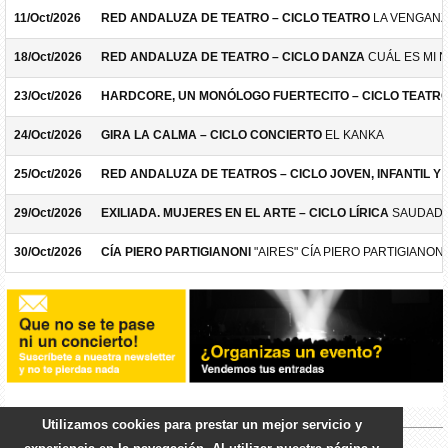
11/Oct/2026
RED ANDALUZA DE TEATRO – CICLO TEATRO
LA VENGANZ
18/Oct/2026
RED ANDALUZA DE TEATRO – CICLO DANZA
CUÁL ES MI 
23/Oct/2026
HARDCORE, UN MONÓLOGO FUERTECITO – CICLO TEATR
24/Oct/2026
GIRA LA CALMA – CICLO CONCIERTO
EL KANKA
25/Oct/2026
RED ANDALUZA DE TEATROS – CICLO JOVEN, INFANTIL Y F
29/Oct/2026
EXILIADA. MUJERES EN EL ARTE – CICLO LÍRICA
SAUDADE
30/Oct/2026
CÍA PIERO PARTIGIANONI
"AIRES" CÍA PIERO PARTIGIANONI
Utilizamos cookies para prestar un mejor servicio y