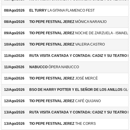
08/Ago/2026
EL TURRY
LA GITANA FLAMENCO FEST
08/Ago/2026
TIO PEPE FESTIVAL JEREZ
MÓNICA NARANJO
09/Ago/2026
TIO PEPE FESTIVAL JEREZ
NOCHE DE ZARZUELA - ISMAEL 
10/Ago/2026
TIO PEPE FESTIVAL JEREZ
VALERIA CASTRO
11/Ago/2026
RUTA VISITA CANTADA Y CONTADA: CADIZ Y SU TEATRO 
11/Ago/2026
NABUCCO
ÓPERA NABUCCO
11/Ago/2026
TIO PEPE FESTIVAL JEREZ
JOSÉ MERCÉ
12/Ago/2026
BSO DE HARRY POTTER Y EL SEÑOR DE LOS ANILLOS
GLO
12/Ago/2026
TIO PEPE FESTIVAL JEREZ
CAFÉ QUIJANO
13/Ago/2026
RUTA VISITA CANTADA Y CONTADA: CADIZ Y SU TEATRO 
13/Ago/2026
TIO PEPE FESTIVAL JEREZ
THE CORRS