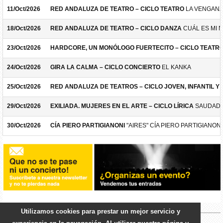
11/Oct/2026
RED ANDALUZA DE TEATRO – CICLO TEATRO
LA VENGANZ
18/Oct/2026
RED ANDALUZA DE TEATRO – CICLO DANZA
CUÁL ES MI 
23/Oct/2026
HARDCORE, UN MONÓLOGO FUERTECITO – CICLO TEATR
24/Oct/2026
GIRA LA CALMA – CICLO CONCIERTO
EL KANKA
25/Oct/2026
RED ANDALUZA DE TEATROS – CICLO JOVEN, INFANTIL Y F
29/Oct/2026
EXILIADA. MUJERES EN EL ARTE – CICLO LÍRICA
SAUDADE
30/Oct/2026
CÍA PIERO PARTIGIANONI
"AIRES" CÍA PIERO PARTIGIANONI
Utilizamos cookies para prestar un mejor servicio y