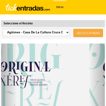
Inicio
Seleccione el Recinto
SELECCIONAR
‹
›