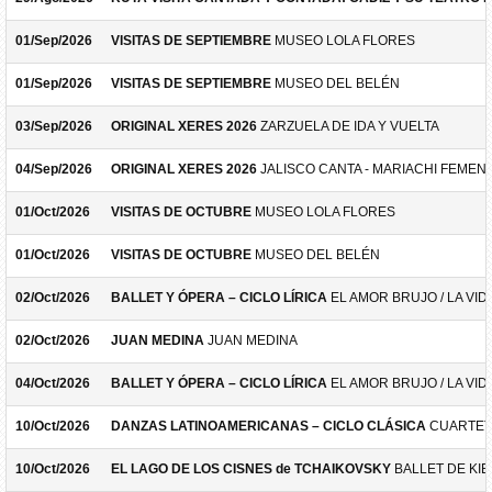
01/Sep/2026
VISITAS DE SEPTIEMBRE
MUSEO LOLA FLORES
01/Sep/2026
VISITAS DE SEPTIEMBRE
MUSEO DEL BELÉN
03/Sep/2026
ORIGINAL XERES 2026
ZARZUELA DE IDA Y VUELTA
04/Sep/2026
ORIGINAL XERES 2026
JALISCO CANTA - MARIACHI FEMEN
01/Oct/2026
VISITAS DE OCTUBRE
MUSEO LOLA FLORES
01/Oct/2026
VISITAS DE OCTUBRE
MUSEO DEL BELÉN
02/Oct/2026
BALLET Y ÓPERA – CICLO LÍRICA
EL AMOR BRUJO / LA VID
02/Oct/2026
JUAN MEDINA
JUAN MEDINA
04/Oct/2026
BALLET Y ÓPERA – CICLO LÍRICA
EL AMOR BRUJO / LA VID
10/Oct/2026
DANZAS LATINOAMERICANAS – CICLO CLÁSICA
CUARTET
10/Oct/2026
EL LAGO DE LOS CISNES de TCHAIKOVSKY
BALLET DE KIE