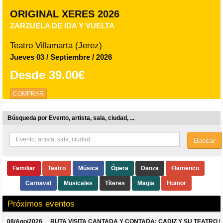
ORIGINAL XERES 2026
ZARZUELA DE IDA Y VUELTA
Teatro Villamarta (Jerez)
Jueves 03 / Septiembre / 2026
Desde
39.00€
COMPRAR
Búsqueda por Evento, artista, sala, ciudad, ...
Buscar
Familiar
Teatro
Música
Ópera
Danza
Flamenco
Carnaval
Musicales
Títeres
Magia
Humor
Próximos eventos
08/Ago/2026
RUTA VISITA CANTADA Y CONTADA: CADIZ Y SU TEATRO 