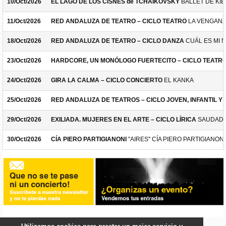
10/Oct/2026
EL LAGO DE LOS CISNES de TCHAIKOVSKY
BALLET DE KIE
11/Oct/2026
RED ANDALUZA DE TEATRO – CICLO TEATRO
LA VENGANZ
18/Oct/2026
RED ANDALUZA DE TEATRO – CICLO DANZA
CUÁL ES MI 
23/Oct/2026
HARDCORE, UN MONÓLOGO FUERTECITO – CICLO TEATR
24/Oct/2026
GIRA LA CALMA – CICLO CONCIERTO
EL KANKA
25/Oct/2026
RED ANDALUZA DE TEATROS – CICLO JOVEN, INFANTIL Y F
29/Oct/2026
EXILIADA. MUJERES EN EL ARTE – CICLO LÍRICA
SAUDADE
30/Oct/2026
CÍA PIERO PARTIGIANONI
"AIRES" CÍA PIERO PARTIGIANONI