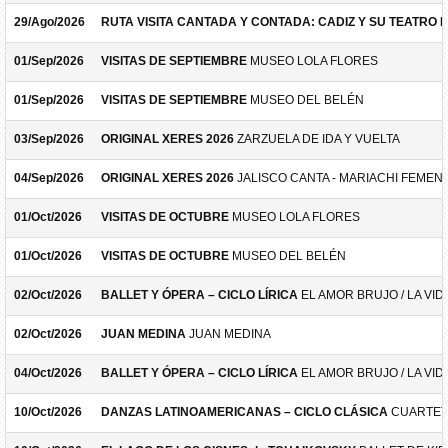
29/Ago/2026
RUTA VISITA CANTADA Y CONTADA: CADIZ Y SU TEATRO 
01/Sep/2026
VISITAS DE SEPTIEMBRE
MUSEO LOLA FLORES
01/Sep/2026
VISITAS DE SEPTIEMBRE
MUSEO DEL BELÉN
03/Sep/2026
ORIGINAL XERES 2026
ZARZUELA DE IDA Y VUELTA
04/Sep/2026
ORIGINAL XERES 2026
JALISCO CANTA - MARIACHI FEMEN
01/Oct/2026
VISITAS DE OCTUBRE
MUSEO LOLA FLORES
01/Oct/2026
VISITAS DE OCTUBRE
MUSEO DEL BELÉN
02/Oct/2026
BALLET Y ÓPERA – CICLO LÍRICA
EL AMOR BRUJO / LA VID
02/Oct/2026
JUAN MEDINA
JUAN MEDINA
04/Oct/2026
BALLET Y ÓPERA – CICLO LÍRICA
EL AMOR BRUJO / LA VID
10/Oct/2026
DANZAS LATINOAMERICANAS – CICLO CLÁSICA
CUARTET