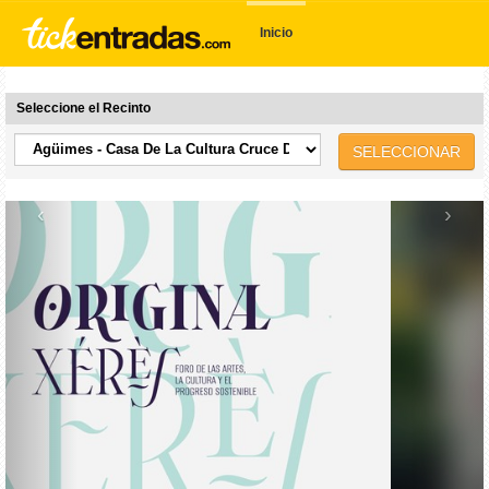
Inicio
Seleccione el Recinto
SELECCIONAR
‹
›