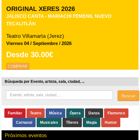
ORIGINAL XERES 2026
JALISCO CANTA - MARIACHI FEMENIL NUEVO
TECALITLÁN
Teatro Villamarta (Jerez)
Viernes 04 / Septiembre / 2026
Desde
30.00€
COMPRAR
Búsqueda por Evento, artista, sala, ciudad, ...
Buscar
Familiar
Teatro
Música
Ópera
Danza
Flamenco
Carnaval
Musicales
Títeres
Magia
Humor
Próximos eventos