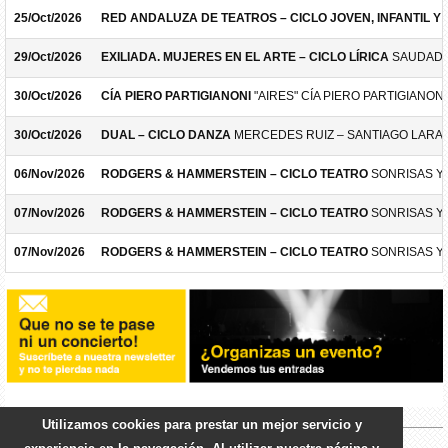
25/Oct/2026
RED ANDALUZA DE TEATROS – CICLO JOVEN, INFANTIL Y F
29/Oct/2026
EXILIADA. MUJERES EN EL ARTE – CICLO LÍRICA
SAUDADE
30/Oct/2026
CÍA PIERO PARTIGIANONI
"AIRES" CÍA PIERO PARTIGIANONI
30/Oct/2026
DUAL – CICLO DANZA
MERCEDES RUIZ – SANTIAGO LARA
06/Nov/2026
RODGERS & HAMMERSTEIN – CICLO TEATRO
SONRISAS Y
07/Nov/2026
RODGERS & HAMMERSTEIN – CICLO TEATRO
SONRISAS Y
07/Nov/2026
RODGERS & HAMMERSTEIN – CICLO TEATRO
SONRISAS Y
Utilizamos cookies para prestar un mejor servicio y