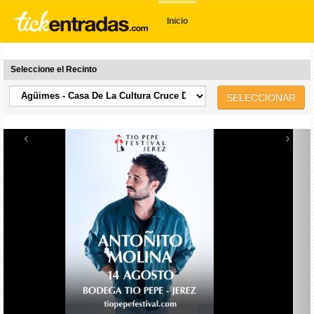
Inicio
Seleccione el Recinto
SELECCIONAR
‹
›