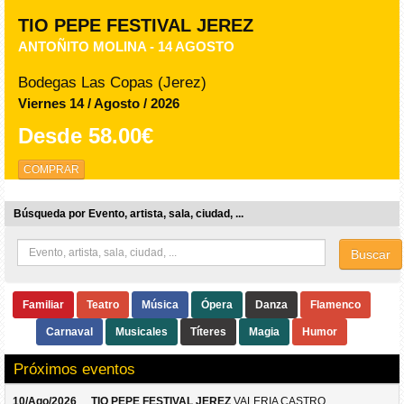
TIO PEPE FESTIVAL JEREZ
ANTOÑITO MOLINA - 14 AGOSTO
Bodegas Las Copas (Jerez)
Viernes 14 / Agosto / 2026
Desde
58.00€
COMPRAR
Búsqueda por Evento, artista, sala, ciudad, ...
Buscar
Familiar
Teatro
Música
Ópera
Danza
Flamenco
Carnaval
Musicales
Títeres
Magia
Humor
Próximos eventos
10/Ago/2026
TIO PEPE FESTIVAL JEREZ
VALERIA CASTRO