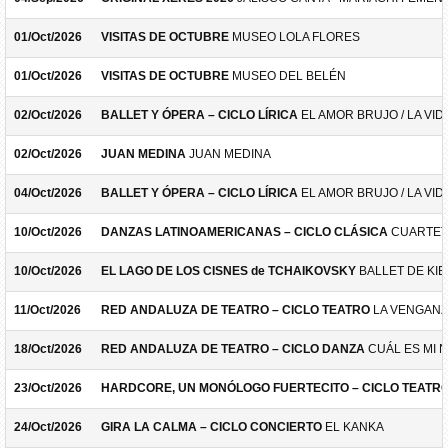
01/Oct/2026
VISITAS DE OCTUBRE
MUSEO LOLA FLORES
01/Oct/2026
VISITAS DE OCTUBRE
MUSEO DEL BELÉN
02/Oct/2026
BALLET Y ÓPERA – CICLO LÍRICA
EL AMOR BRUJO / LA VID
02/Oct/2026
JUAN MEDINA
JUAN MEDINA
04/Oct/2026
BALLET Y ÓPERA – CICLO LÍRICA
EL AMOR BRUJO / LA VID
10/Oct/2026
DANZAS LATINOAMERICANAS – CICLO CLÁSICA
CUARTET
10/Oct/2026
EL LAGO DE LOS CISNES de TCHAIKOVSKY
BALLET DE KIE
11/Oct/2026
RED ANDALUZA DE TEATRO – CICLO TEATRO
LA VENGANZ
18/Oct/2026
RED ANDALUZA DE TEATRO – CICLO DANZA
CUÁL ES MI 
23/Oct/2026
HARDCORE, UN MONÓLOGO FUERTECITO – CICLO TEATR
24/Oct/2026
GIRA LA CALMA – CICLO CONCIERTO
EL KANKA