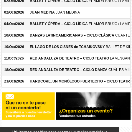
02/Oct/2026
BALLET Y ÓPERA – CICLO LÍRICA
EL AMOR BRUJO / LA VID
02/Oct/2026
JUAN MEDINA
JUAN MEDINA
04/Oct/2026
BALLET Y ÓPERA – CICLO LÍRICA
EL AMOR BRUJO / LA VID
10/Oct/2026
DANZAS LATINOAMERICANAS – CICLO CLÁSICA
CUARTET
10/Oct/2026
EL LAGO DE LOS CISNES de TCHAIKOVSKY
BALLET DE KIE
11/Oct/2026
RED ANDALUZA DE TEATRO – CICLO TEATRO
LA VENGANZ
18/Oct/2026
RED ANDALUZA DE TEATRO – CICLO DANZA
CUÁL ES MI 
23/Oct/2026
HARDCORE, UN MONÓLOGO FUERTECITO – CICLO TEATR