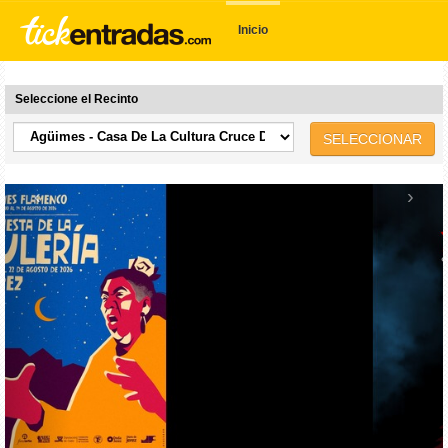
Inicio
Seleccione el Recinto
SELECCIONAR
‹
›