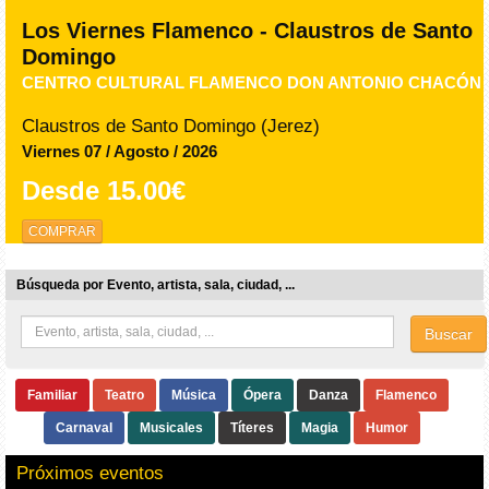
Los Viernes Flamenco - Claustros de Santo
Domingo
CENTRO CULTURAL FLAMENCO DON ANTONIO CHACÓN
Claustros de Santo Domingo (Jerez)
Viernes 07 / Agosto / 2026
Desde
15.00€
COMPRAR
Búsqueda por Evento, artista, sala, ciudad, ...
Buscar
Familiar
Teatro
Música
Ópera
Danza
Flamenco
Carnaval
Musicales
Títeres
Magia
Humor
Próximos eventos