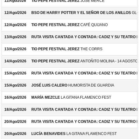
11/Ago/2026
TIO PEPE FESTIVAL JEREZ
JOSÉ MERCÉ
12/Ago/2026
BSO DE HARRY POTTER Y EL SEÑOR DE LOS ANILLOS
GLO
12/Ago/2026
TIO PEPE FESTIVAL JEREZ
CAFÉ QUIJANO
13/Ago/2026
RUTA VISITA CANTADA Y CONTADA: CADIZ Y SU TEATRO 
13/Ago/2026
TIO PEPE FESTIVAL JEREZ
THE CORRS
14/Ago/2026
TIO PEPE FESTIVAL JEREZ
ANTOÑITO MOLINA - 14 AGOSTO
15/Ago/2026
RUTA VISITA CANTADA Y CONTADA: CADIZ Y SU TEATRO 
15/Ago/2026
JOSÉ LUIS CALERO
HUMORISTA DE GUARDIA
16/Ago/2026
MARÍA MEZCLE
LA GITANA FLAMENCO FEST
18/Ago/2026
RUTA VISITA CANTADA Y CONTADA: CADIZ Y SU TEATRO 
20/Ago/2026
RUTA VISITA CANTADA Y CONTADA: CADIZ Y SU TEATRO 
20/Ago/2026
LUCÍA BENAVIDES
LA GITANA FLAMENCO FEST