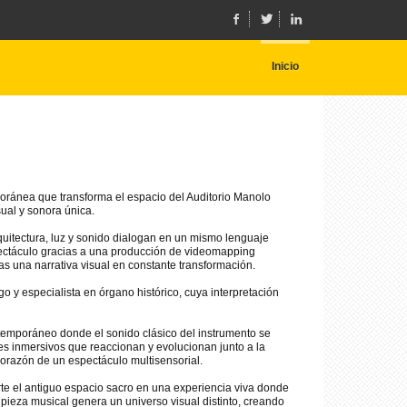
Inicio
ránea que transforma el espacio del Auditorio Manolo
ual y sonora única.
rquitectura, luz y sonido dialogan en un mismo lenguaje
pectáculo gracias a una producción de videomapping
s una narrativa visual en constante transformación.
go y especialista en órgano histórico, cuya interpretación
mporáneo donde el sonido clásico del instrumento se
es inmersivos que reaccionan y evolucionan junto a la
corazón de un espectáculo multisensorial.
e el antiguo espacio sacro en una experiencia viva donde
 pieza musical genera un universo visual distinto, creando