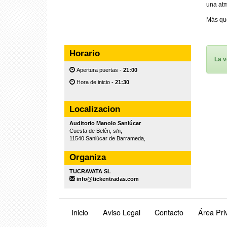
una atm
Más que
Horario
La v
Apertura puertas -
21:00
Hora de inicio -
21:30
Localizacion
Auditorio Manolo Sanlúcar
Cuesta de Belén, s/n,
11540 Sanlúcar de Barrameda,
Organiza
TUCRAVATA SL
info@tickentradas.com
Inicio
Aviso Legal
Contacto
Área Pri