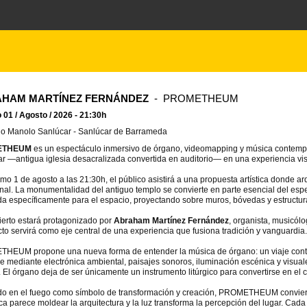
HAM MARTÍNEZ FERNÁNDEZ
- PROMETHEUM
01 / Agosto / 2026 - 21:30h
io Manolo Sanlúcar - Sanlúcar de Barrameda
ETHEUM
es un espectáculo inmersivo de órgano, videomapping y música contempo
r —antigua iglesia desacralizada convertida en auditorio— en una experiencia vis
imo 1 de agosto a las 21:30h, el público asistirá a una propuesta artística donde a
al. La monumentalidad del antiguo templo se convierte en parte esencial del es
a específicamente para el espacio, proyectando sobre muros, bóvedas y estructura
ierto estará protagonizado por
Abraham Martínez Fernández
, organista, musicólo
cto servirá como eje central de una experiencia que fusiona tradición y vanguardia.
HEUM propone una nueva forma de entender la música de órgano: un viaje conte
 mediante electrónica ambiental, paisajes sonoros, iluminación escénica y visual
 El órgano deja de ser únicamente un instrumento litúrgico para convertirse en el 
do en el fuego como símbolo de transformación y creación, PROMETHEUM conviert
ca parece moldear la arquitectura y la luz transforma la percepción del lugar. Cada