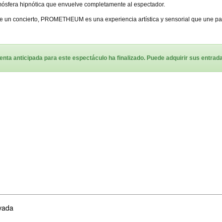
ósfera hipnótica que envuelve completamente al espectador.
 un concierto, PROMETHEUM es una experiencia artística y sensorial que une pat
enta anticipada para este espectáculo ha finalizado. Puede adquirir sus entradas
vada