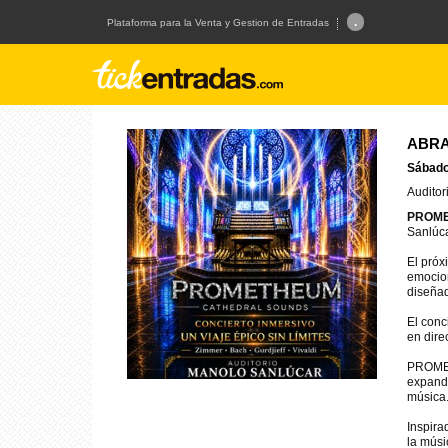
.
Plataforma para la Venta y Gestion de Entradas
ABRA
Sábado 
Auditor
PROM
Sanlúca
El próx
emocion
diseñad
El conc
en dire
PROMET
expande
música.
Inspira
la músi