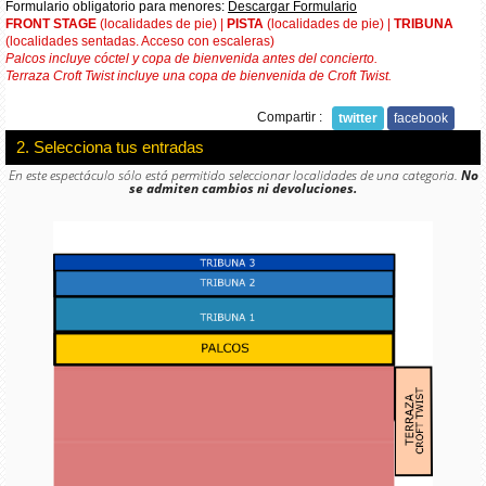
Formulario obligatorio para menores:
Descargar Formulario
FRONT STAGE
(localidades de pie) |
PISTA
(localidades de pie) |
TRIBUNA
(localidades sentadas. Acceso con escaleras)
Palcos incluye cóctel y copa de bienvenida antes del concierto.
Terraza Croft Twist incluye una copa de bienvenida de Croft Twist.
Compartir :
twitter
facebook
2. Selecciona tus entradas
En este espectáculo sólo está permitido seleccionar localidades de una categoria.
No
se admiten cambios ni devoluciones.