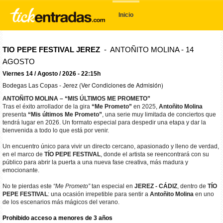
Inicio
TIO PEPE FESTIVAL JEREZ
- ANTOÑITO MOLINA - 14
AGOSTO
Viernes 14 / Agosto / 2026 - 22:15h
(Ver Condiciones de Admisión)
Bodegas Las Copas - Jerez
ANTOÑITO MOLINA – “MIS ÚLTIMOS ME PROMETO”
Tras el éxito arrollador de la gira
“Me Prometo”
en 2025,
Antoñito Molina
presenta
“Mis últimos Me Prometo”
, una serie muy limitada de conciertos que
tendrá lugar en 2026. Un formato especial para despedir una etapa y dar la
bienvenida a todo lo que está por venir.
Un encuentro único para vivir un directo cercano, apasionado y lleno de verdad,
en el marco de
TÍO PEPE FESTIVAL
, donde el artista se reencontrará con su
público para abrir la puerta a una nueva fase creativa, más madura y
emocionante.
No te pierdas este
“Me Prometo”
tan especial en
JEREZ - CÁDIZ
, dentro de
TÍO
PEPE FESTIVAL
: una ocasión irrepetible para sentir a
Antoñito Molina
en uno
de los escenarios más mágicos del verano.
Prohibido acceso a menores de 3 años