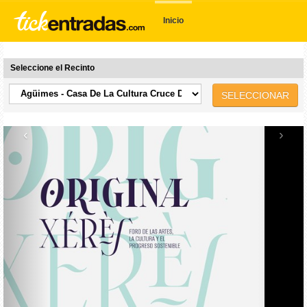
Inicio
Seleccione el Recinto
SELECCIONAR
‹
›