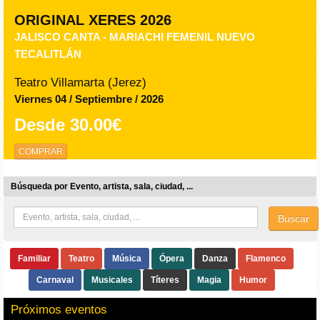
ORIGINAL XERES 2026
JALISCO CANTA - MARIACHI FEMENIL NUEVO
TECALITLÁN
Teatro Villamarta (Jerez)
Viernes 04 / Septiembre / 2026
Desde
30.00€
COMPRAR
Búsqueda por Evento, artista, sala, ciudad, ...
Buscar
Familiar
Teatro
Música
Ópera
Danza
Flamenco
Carnaval
Musicales
Títeres
Magia
Humor
Próximos eventos