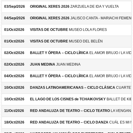
03/Sep/2026
ORIGINAL XERES 2026
ZARZUELA DE IDA Y VUELTA
04/Sep/2026
ORIGINAL XERES 2026
JALISCO CANTA - MARIACHI FEMEN
01/Oct/2026
VISITAS DE OCTUBRE
MUSEO LOLA FLORES
01/Oct/2026
VISITAS DE OCTUBRE
MUSEO DEL BELÉN
02/Oct/2026
BALLET Y ÓPERA – CICLO LÍRICA
EL AMOR BRUJO / LA VID
02/Oct/2026
JUAN MEDINA
JUAN MEDINA
04/Oct/2026
BALLET Y ÓPERA – CICLO LÍRICA
EL AMOR BRUJO / LA VID
10/Oct/2026
DANZAS LATINOAMERICANAS – CICLO CLÁSICA
CUARTET
10/Oct/2026
EL LAGO DE LOS CISNES de TCHAIKOVSKY
BALLET DE KIE
11/Oct/2026
RED ANDALUZA DE TEATRO – CICLO TEATRO
LA VENGANZ
18/Oct/2026
RED ANDALUZA DE TEATRO – CICLO DANZA
CUÁL ES MI 