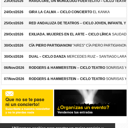
23/Oct/2026
HARDCORE, UN MONÓLOGO FUERTECITO – CICLO TEATR
24/Oct/2026
GIRA LA CALMA – CICLO CONCIERTO
EL KANKA
25/Oct/2026
RED ANDALUZA DE TEATROS – CICLO JOVEN, INFANTIL Y F
29/Oct/2026
EXILIADA. MUJERES EN EL ARTE – CICLO LÍRICA
SAUDADE
30/Oct/2026
CÍA PIERO PARTIGIANONI
"AIRES" CÍA PIERO PARTIGIANONI
30/Oct/2026
DUAL – CICLO DANZA
MERCEDES RUIZ – SANTIAGO LARA
06/Nov/2026
RODGERS & HAMMERSTEIN – CICLO TEATRO
SONRISAS Y
07/Nov/2026
RODGERS & HAMMERSTEIN – CICLO TEATRO
SONRISAS Y