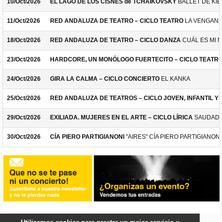
10/Oct/2026
EL LAGO DE LOS CISNES de TCHAIKOVSKY
BALLET DE KIE
11/Oct/2026
RED ANDALUZA DE TEATRO – CICLO TEATRO
LA VENGANZ
18/Oct/2026
RED ANDALUZA DE TEATRO – CICLO DANZA
CUÁL ES MI 
23/Oct/2026
HARDCORE, UN MONÓLOGO FUERTECITO – CICLO TEATR
24/Oct/2026
GIRA LA CALMA – CICLO CONCIERTO
EL KANKA
25/Oct/2026
RED ANDALUZA DE TEATROS – CICLO JOVEN, INFANTIL Y F
29/Oct/2026
EXILIADA. MUJERES EN EL ARTE – CICLO LÍRICA
SAUDADE
30/Oct/2026
CÍA PIERO PARTIGIANONI
"AIRES" CÍA PIERO PARTIGIANONI