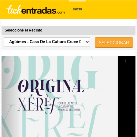
Inicio
Seleccione el Recinto
SELECCIONAR
‹
›