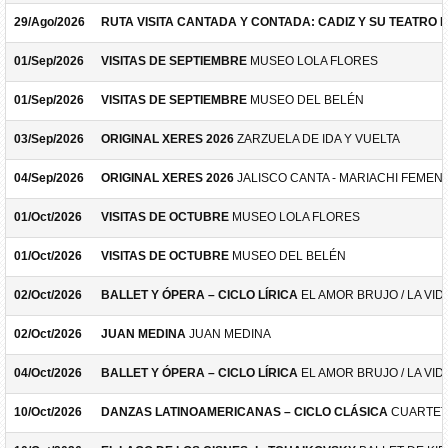
29/Ago/2026
RUTA VISITA CANTADA Y CONTADA: CADIZ Y SU TEATRO 
01/Sep/2026
VISITAS DE SEPTIEMBRE
MUSEO LOLA FLORES
01/Sep/2026
VISITAS DE SEPTIEMBRE
MUSEO DEL BELÉN
03/Sep/2026
ORIGINAL XERES 2026
ZARZUELA DE IDA Y VUELTA
04/Sep/2026
ORIGINAL XERES 2026
JALISCO CANTA - MARIACHI FEMEN
01/Oct/2026
VISITAS DE OCTUBRE
MUSEO LOLA FLORES
01/Oct/2026
VISITAS DE OCTUBRE
MUSEO DEL BELÉN
02/Oct/2026
BALLET Y ÓPERA – CICLO LÍRICA
EL AMOR BRUJO / LA VID
02/Oct/2026
JUAN MEDINA
JUAN MEDINA
04/Oct/2026
BALLET Y ÓPERA – CICLO LÍRICA
EL AMOR BRUJO / LA VID
10/Oct/2026
DANZAS LATINOAMERICANAS – CICLO CLÁSICA
CUARTET