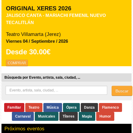
ORIGINAL XERES 2026
JALISCO CANTA - MARIACHI FEMENIL NUEVO
TECALITLÁN
Teatro Villamarta (Jerez)
Viernes 04 / Septiembre / 2026
Desde
30.00€
COMPRAR
Búsqueda por Evento, artista, sala, ciudad, ...
Buscar
Familiar
Teatro
Música
Ópera
Danza
Flamenco
Carnaval
Musicales
Títeres
Magia
Humor
Próximos eventos