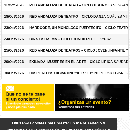
11/Oct/2026
RED ANDALUZA DE TEATRO – CICLO TEATRO
LA VENGANZ
18/Oct/2026
RED ANDALUZA DE TEATRO – CICLO DANZA
CUÁL ES MI 
23/Oct/2026
HARDCORE, UN MONÓLOGO FUERTECITO – CICLO TEATR
24/Oct/2026
GIRA LA CALMA – CICLO CONCIERTO
EL KANKA
25/Oct/2026
RED ANDALUZA DE TEATROS – CICLO JOVEN, INFANTIL Y F
29/Oct/2026
EXILIADA. MUJERES EN EL ARTE – CICLO LÍRICA
SAUDADE
30/Oct/2026
CÍA PIERO PARTIGIANONI
"AIRES" CÍA PIERO PARTIGIANONI
Utilizamos cookies para prestar un mejor servicio y