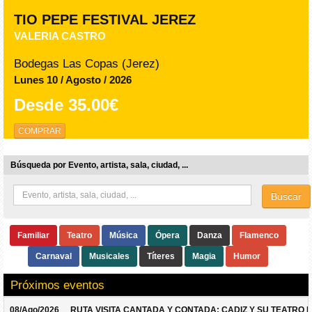
TIO PEPE FESTIVAL JEREZ
VALERIA CASTRO
Bodegas Las Copas (Jerez)
Lunes 10 / Agosto / 2026
Desde
35.00€
COMPRAR
Búsqueda por Evento, artista, sala, ciudad, ...
Buscar
Familiar
Teatro
Música
Ópera
Danza
Flamenco
Carnaval
Musicales
Títeres
Magia
Humor
Próximos eventos
08/Ago/2026
RUTA VISITA CANTADA Y CONTADA: CADIZ Y SU TEATRO 