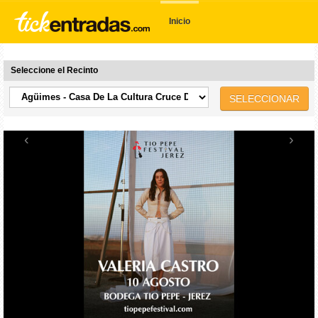
Inicio
Seleccione el Recinto
SELECCIONAR
‹
›