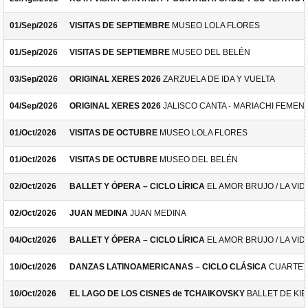
01/Sep/2026
VISITAS DE SEPTIEMBRE
MUSEO LOLA FLORES
01/Sep/2026
VISITAS DE SEPTIEMBRE
MUSEO DEL BELÉN
03/Sep/2026
ORIGINAL XERES 2026
ZARZUELA DE IDA Y VUELTA
04/Sep/2026
ORIGINAL XERES 2026
JALISCO CANTA - MARIACHI FEMEN
01/Oct/2026
VISITAS DE OCTUBRE
MUSEO LOLA FLORES
01/Oct/2026
VISITAS DE OCTUBRE
MUSEO DEL BELÉN
02/Oct/2026
BALLET Y ÓPERA – CICLO LÍRICA
EL AMOR BRUJO / LA VID
02/Oct/2026
JUAN MEDINA
JUAN MEDINA
04/Oct/2026
BALLET Y ÓPERA – CICLO LÍRICA
EL AMOR BRUJO / LA VID
10/Oct/2026
DANZAS LATINOAMERICANAS – CICLO CLÁSICA
CUARTET
10/Oct/2026
EL LAGO DE LOS CISNES de TCHAIKOVSKY
BALLET DE KIE