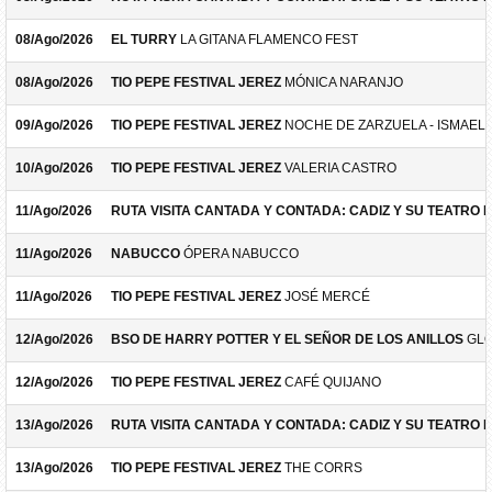
08/Ago/2026
EL TURRY
LA GITANA FLAMENCO FEST
08/Ago/2026
TIO PEPE FESTIVAL JEREZ
MÓNICA NARANJO
09/Ago/2026
TIO PEPE FESTIVAL JEREZ
NOCHE DE ZARZUELA - ISMAEL 
10/Ago/2026
TIO PEPE FESTIVAL JEREZ
VALERIA CASTRO
11/Ago/2026
RUTA VISITA CANTADA Y CONTADA: CADIZ Y SU TEATRO 
11/Ago/2026
NABUCCO
ÓPERA NABUCCO
11/Ago/2026
TIO PEPE FESTIVAL JEREZ
JOSÉ MERCÉ
12/Ago/2026
BSO DE HARRY POTTER Y EL SEÑOR DE LOS ANILLOS
GLO
12/Ago/2026
TIO PEPE FESTIVAL JEREZ
CAFÉ QUIJANO
13/Ago/2026
RUTA VISITA CANTADA Y CONTADA: CADIZ Y SU TEATRO 
13/Ago/2026
TIO PEPE FESTIVAL JEREZ
THE CORRS