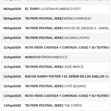
08/Ago/2026
EL TURRY
LA GITANA FLAMENCO FEST
08/Ago/2026
TIO PEPE FESTIVAL JEREZ
MÓNICA NARANJO
09/Ago/2026
TIO PEPE FESTIVAL JEREZ
NOCHE DE ZARZUELA - ISMAEL 
10/Ago/2026
TIO PEPE FESTIVAL JEREZ
VALERIA CASTRO
11/Ago/2026
RUTA VISITA CANTADA Y CONTADA: CADIZ Y SU TEATRO 
11/Ago/2026
NABUCCO
ÓPERA NABUCCO
11/Ago/2026
TIO PEPE FESTIVAL JEREZ
JOSÉ MERCÉ
12/Ago/2026
BSO DE HARRY POTTER Y EL SEÑOR DE LOS ANILLOS
GLO
12/Ago/2026
TIO PEPE FESTIVAL JEREZ
CAFÉ QUIJANO
13/Ago/2026
RUTA VISITA CANTADA Y CONTADA: CADIZ Y SU TEATRO 
13/Ago/2026
TIO PEPE FESTIVAL JEREZ
THE CORRS