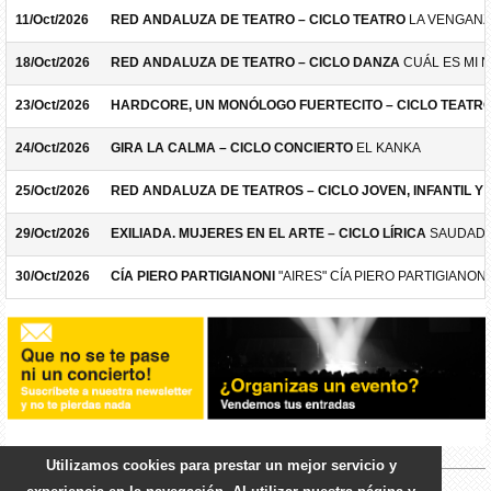
11/Oct/2026
RED ANDALUZA DE TEATRO – CICLO TEATRO
LA VENGANZ
18/Oct/2026
RED ANDALUZA DE TEATRO – CICLO DANZA
CUÁL ES MI 
23/Oct/2026
HARDCORE, UN MONÓLOGO FUERTECITO – CICLO TEATR
24/Oct/2026
GIRA LA CALMA – CICLO CONCIERTO
EL KANKA
25/Oct/2026
RED ANDALUZA DE TEATROS – CICLO JOVEN, INFANTIL Y F
29/Oct/2026
EXILIADA. MUJERES EN EL ARTE – CICLO LÍRICA
SAUDADE
30/Oct/2026
CÍA PIERO PARTIGIANONI
"AIRES" CÍA PIERO PARTIGIANONI
Utilizamos cookies para prestar un mejor servicio y