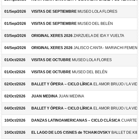
01/Sep/2026
VISITAS DE SEPTIEMBRE
MUSEO LOLA FLORES
01/Sep/2026
VISITAS DE SEPTIEMBRE
MUSEO DEL BELÉN
03/Sep/2026
ORIGINAL XERES 2026
ZARZUELA DE IDA Y VUELTA
04/Sep/2026
ORIGINAL XERES 2026
JALISCO CANTA - MARIACHI FEMEN
01/Oct/2026
VISITAS DE OCTUBRE
MUSEO LOLA FLORES
01/Oct/2026
VISITAS DE OCTUBRE
MUSEO DEL BELÉN
02/Oct/2026
BALLET Y ÓPERA – CICLO LÍRICA
EL AMOR BRUJO / LA VID
02/Oct/2026
JUAN MEDINA
JUAN MEDINA
04/Oct/2026
BALLET Y ÓPERA – CICLO LÍRICA
EL AMOR BRUJO / LA VID
10/Oct/2026
DANZAS LATINOAMERICANAS – CICLO CLÁSICA
CUARTET
10/Oct/2026
EL LAGO DE LOS CISNES de TCHAIKOVSKY
BALLET DE KIE