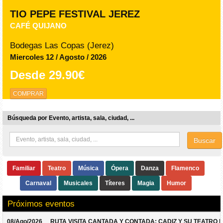
TIO PEPE FESTIVAL JEREZ
CAFÉ QUIJANO
Bodegas Las Copas (Jerez)
Miercoles 12 / Agosto / 2026
Desde
29.90€
COMPRAR
Búsqueda por Evento, artista, sala, ciudad, ...
Buscar
Familiar
Teatro
Música
Ópera
Danza
Flamenco
Carnaval
Musicales
Títeres
Magia
Humor
Próximos eventos
08/Ago/2026
RUTA VISITA CANTADA Y CONTADA: CADIZ Y SU TEATRO 