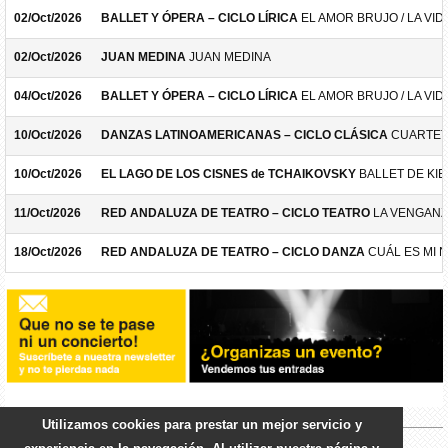
02/Oct/2026
BALLET Y ÓPERA – CICLO LÍRICA
EL AMOR BRUJO / LA VID
02/Oct/2026
JUAN MEDINA
JUAN MEDINA
04/Oct/2026
BALLET Y ÓPERA – CICLO LÍRICA
EL AMOR BRUJO / LA VID
10/Oct/2026
DANZAS LATINOAMERICANAS – CICLO CLÁSICA
CUARTET
10/Oct/2026
EL LAGO DE LOS CISNES de TCHAIKOVSKY
BALLET DE KIE
11/Oct/2026
RED ANDALUZA DE TEATRO – CICLO TEATRO
LA VENGANZ
18/Oct/2026
RED ANDALUZA DE TEATRO – CICLO DANZA
CUÁL ES MI 
Utilizamos cookies para prestar un mejor servicio y