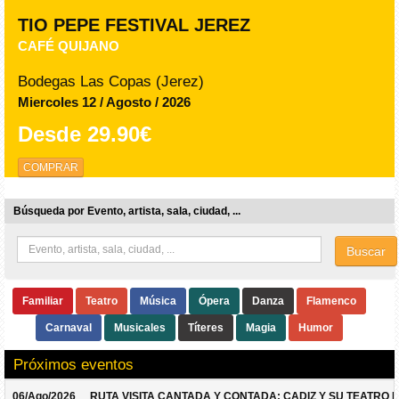
TIO PEPE FESTIVAL JEREZ
CAFÉ QUIJANO
Bodegas Las Copas (Jerez)
Miercoles 12 / Agosto / 2026
Desde
29.90€
COMPRAR
Búsqueda por Evento, artista, sala, ciudad, ...
Buscar
Familiar
Teatro
Música
Ópera
Danza
Flamenco
Carnaval
Musicales
Títeres
Magia
Humor
Próximos eventos
06/Ago/2026
RUTA VISITA CANTADA Y CONTADA: CADIZ Y SU TEATRO 