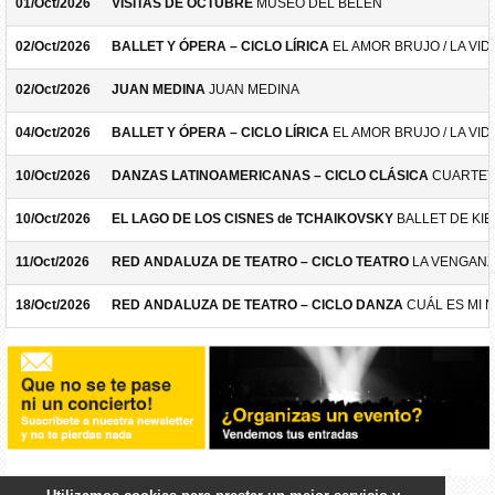
01/Oct/2026
VISITAS DE OCTUBRE
MUSEO DEL BELÉN
02/Oct/2026
BALLET Y ÓPERA – CICLO LÍRICA
EL AMOR BRUJO / LA VID
02/Oct/2026
JUAN MEDINA
JUAN MEDINA
04/Oct/2026
BALLET Y ÓPERA – CICLO LÍRICA
EL AMOR BRUJO / LA VID
10/Oct/2026
DANZAS LATINOAMERICANAS – CICLO CLÁSICA
CUARTET
10/Oct/2026
EL LAGO DE LOS CISNES de TCHAIKOVSKY
BALLET DE KIE
11/Oct/2026
RED ANDALUZA DE TEATRO – CICLO TEATRO
LA VENGANZ
18/Oct/2026
RED ANDALUZA DE TEATRO – CICLO DANZA
CUÁL ES MI 