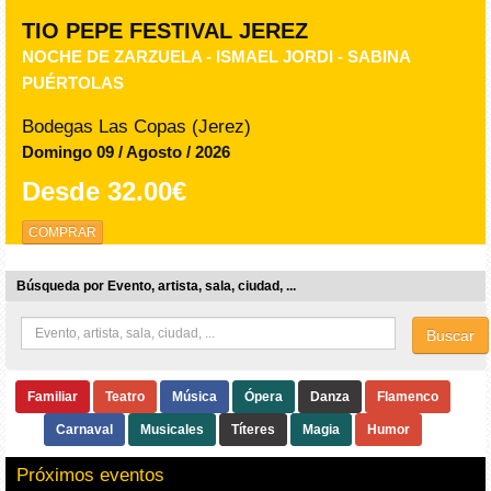
TIO PEPE FESTIVAL JEREZ
NOCHE DE ZARZUELA - ISMAEL JORDI - SABINA
PUÉRTOLAS
Bodegas Las Copas (Jerez)
Domingo 09 / Agosto / 2026
Desde
32.00€
COMPRAR
Búsqueda por Evento, artista, sala, ciudad, ...
Buscar
Familiar
Teatro
Música
Ópera
Danza
Flamenco
Carnaval
Musicales
Títeres
Magia
Humor
Próximos eventos