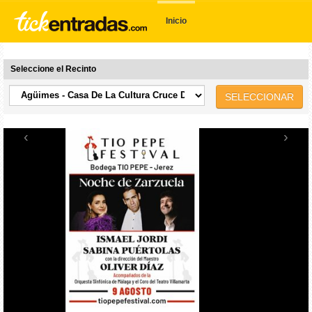
Inicio
Seleccione el Recinto
SELECCIONAR
‹
›