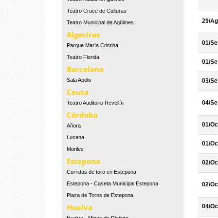
Teatro Cruce de Culturas
29/Ag
Teatro Municipal de Agüimes
Algeciras
01/Se
Parque María Cristina
Teatro Florida
01/Se
Barcelona
Sala Apolo
03/Se
Ceuta
04/Se
Teatro Auditorio Revellín
Córdoba
01/Oc
Añora
Lucena
01/Oc
Moriles
Estepona
02/Oc
Corridas de toro en Estepona
Estepona - Caseta Municipal Estepona
02/Oc
Plaza de Toros de Estepona
Huelva
04/Oc