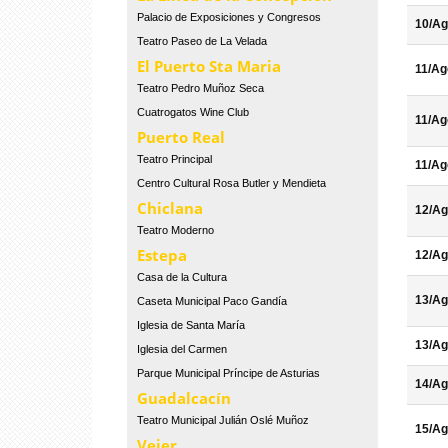
Palacio de Exposiciones y Congresos
10/Ag
Teatro Paseo de La Velada
El Puerto Sta Maria
11/Ag
Teatro Pedro Muñoz Seca
Cuatrogatos Wine Club
11/Ag
Puerto Real
Teatro Principal
11/Ag
Centro Cultural Rosa Butler y Mendieta
Chiclana
12/Ag
Teatro Moderno
Estepa
12/Ag
Casa de la Cultura
13/Ag
Caseta Municipal Paco Gandía
Iglesia de Santa María
13/Ag
Iglesia del Carmen
Parque Municipal Príncipe de Asturias
14/Ag
Guadalcacín
Teatro Municipal Julián Oslé Muñoz
15/Ag
Vejer