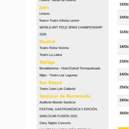
Huelva - Minas de Riotinto
10/Oc
Jaén
Linares
10/Oc
Nuevo Teatro Infanta Leonor
WORLD ART POLE SPAIN CHAMPIONSHIP
11/Oc
2026
Madrid
18/Oc
Teatro Reina Victoria
Teatro La Latina
Málaga
23/Oc
Benaldamena - Hotel Estival Torrequebrada
24/Oc
Mijas - Teatro Las Lagunas
San Roque
25/Oc
Teatro Juan Luis Galiardo
Sanlúcar de Barrameda
29/Oc
Auditorio Manolo Sanlúcar
FESTIVAL GASTROMÚSICA V EDICIÓN
30/Oc
SANLÚCAR FUSIÓN 2025
Glory Nights Concerts