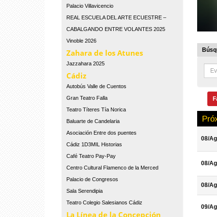
Palacio Villavicencio
REAL ESCUELA DEL ARTE ECUESTRE –
CABALGANDO ENTRE VOLANTES 2025
Vinoble 2026
Búsqu
Zahara de los Atunes
Jazzahara 2025
Cádiz
Autobús Valle de Cuentos
Gran Teatro Falla
F
Teatro Títeres Tía Norica
Pró
Baluarte de Candelaria
Asociación Entre dos puentes
08/Ag
Cádiz 1D3MIL Historias
Café Teatro Pay-Pay
08/Ag
Centro Cultural Flamenco de la Merced
Palacio de Congresos
08/Ag
Sala Serendipia
Teatro Colegio Salesianos Cádiz
09/Ag
La Línea de la Concepción