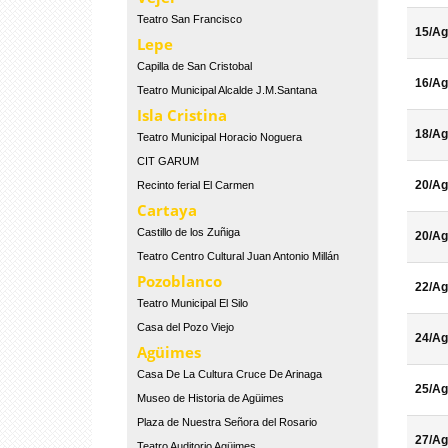
Teatro San Francisco
15/Ag
Lepe
Capilla de San Cristobal
16/Ag
Teatro Municipal Alcalde J.M.Santana
Isla Cristina
18/Ag
Teatro Municipal Horacio Noguera
CIT GARUM
20/Ag
Recinto ferial El Carmen
Cartaya
Castillo de los Zuñiga
20/Ag
Teatro Centro Cultural Juan Antonio Millán
Pozoblanco
22/Ag
Teatro Municipal El Silo
Casa del Pozo Viejo
24/Ag
Agüimes
Casa De La Cultura Cruce De Arinaga
25/Ag
Museo de Historia de Agüimes
Plaza de Nuestra Señora del Rosario
27/Ag
Teatro Auditorio Agüimes