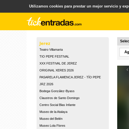
Utilizamos cookies para prestar un mejor servicio y expe
.
Plataforma para la Venta y Gestion de Entradas
Selec
Jerez
Teatro Villamarta
TIO PEPE FESTIVAL
XXX FESTIVAL DE JEREZ
‹
ORIGINAL XERES 2026
PASARELA FLAMENCA JEREZ - TÍO PEPE
JRZ 2026
Bodega González-Byass
Claustros de Santo Domingo
Centro Social Blas Infante
Museo de la Atalaya
Museo del Belén
Museo Lola Flores