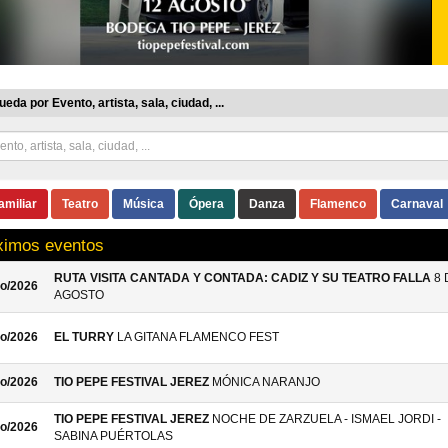
eda por Evento, artista, sala, ciudad, ...
amiliar
Teatro
Música
Ópera
Danza
Flamenco
Carnaval
ximos eventos
RUTA VISITA CANTADA Y CONTADA: CADIZ Y SU TEATRO FALLA
8 
o/2026
AGOSTO
o/2026
EL TURRY
LA GITANA FLAMENCO FEST
o/2026
TIO PEPE FESTIVAL JEREZ
MÓNICA NARANJO
TIO PEPE FESTIVAL JEREZ
NOCHE DE ZARZUELA - ISMAEL JORDI -
o/2026
SABINA PUÉRTOLAS