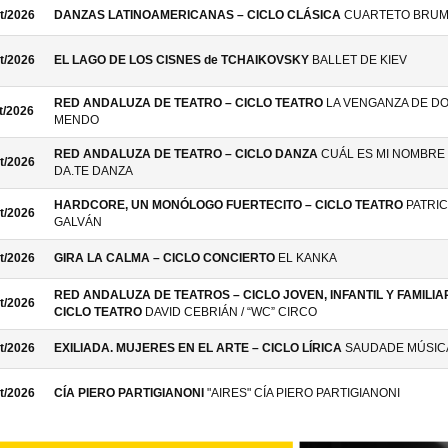
t/2026
DANZAS LATINOAMERICANAS – CICLO CLÁSICA
CUARTETO BRU
t/2026
EL LAGO DE LOS CISNES de TCHAIKOVSKY
BALLET DE KIEV
RED ANDALUZA DE TEATRO – CICLO TEATRO
LA VENGANZA DE D
t/2026
MENDO
RED ANDALUZA DE TEATRO – CICLO DANZA
CUÁL ES MI NOMBRE 
t/2026
DA.TE DANZA
HARDCORE, UN MONÓLOGO FUERTECITO – CICLO TEATRO
PATRIC
t/2026
GALVÁN
t/2026
GIRA LA CALMA – CICLO CONCIERTO
EL KANKA
RED ANDALUZA DE TEATROS – CICLO JOVEN, INFANTIL Y FAMILIAR
t/2026
CICLO TEATRO
DAVID CEBRIÁN / “WC” CIRCO
t/2026
EXILIADA. MUJERES EN EL ARTE – CICLO LÍRICA
SAUDADE MÚSIC
t/2026
CÍA PIERO PARTIGIANONI
"AIRES" CÍA PIERO PARTIGIANONI