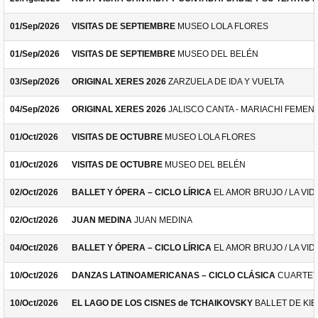
01/Sep/2026
VISITAS DE SEPTIEMBRE
MUSEO LOLA FLORES
01/Sep/2026
VISITAS DE SEPTIEMBRE
MUSEO DEL BELÉN
03/Sep/2026
ORIGINAL XERES 2026
ZARZUELA DE IDA Y VUELTA
04/Sep/2026
ORIGINAL XERES 2026
JALISCO CANTA - MARIACHI FEMEN
01/Oct/2026
VISITAS DE OCTUBRE
MUSEO LOLA FLORES
01/Oct/2026
VISITAS DE OCTUBRE
MUSEO DEL BELÉN
02/Oct/2026
BALLET Y ÓPERA – CICLO LÍRICA
EL AMOR BRUJO / LA VID
02/Oct/2026
JUAN MEDINA
JUAN MEDINA
04/Oct/2026
BALLET Y ÓPERA – CICLO LÍRICA
EL AMOR BRUJO / LA VID
10/Oct/2026
DANZAS LATINOAMERICANAS – CICLO CLÁSICA
CUARTET
10/Oct/2026
EL LAGO DE LOS CISNES de TCHAIKOVSKY
BALLET DE KIE