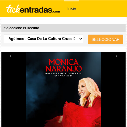
Inicio
Seleccione el Recinto
SELECCIONAR
‹
›