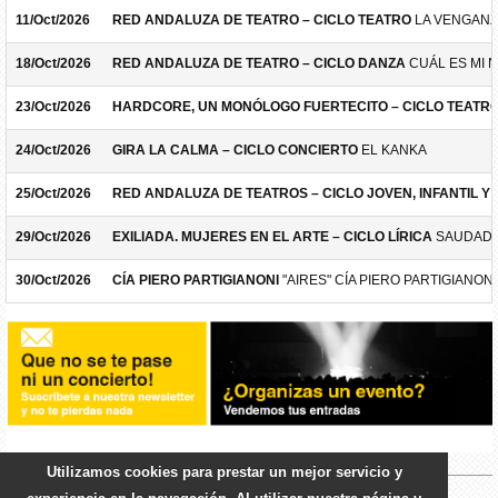
11/Oct/2026
RED ANDALUZA DE TEATRO – CICLO TEATRO
LA VENGANZ
18/Oct/2026
RED ANDALUZA DE TEATRO – CICLO DANZA
CUÁL ES MI 
23/Oct/2026
HARDCORE, UN MONÓLOGO FUERTECITO – CICLO TEATR
24/Oct/2026
GIRA LA CALMA – CICLO CONCIERTO
EL KANKA
25/Oct/2026
RED ANDALUZA DE TEATROS – CICLO JOVEN, INFANTIL Y F
29/Oct/2026
EXILIADA. MUJERES EN EL ARTE – CICLO LÍRICA
SAUDADE
30/Oct/2026
CÍA PIERO PARTIGIANONI
"AIRES" CÍA PIERO PARTIGIANONI
Utilizamos cookies para prestar un mejor servicio y