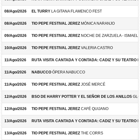
08/Ago/2026
EL TURRY
LA GITANA FLAMENCO FEST
08/Ago/2026
TIO PEPE FESTIVAL JEREZ
MÓNICA NARANJO
09/Ago/2026
TIO PEPE FESTIVAL JEREZ
NOCHE DE ZARZUELA - ISMAEL 
10/Ago/2026
TIO PEPE FESTIVAL JEREZ
VALERIA CASTRO
11/Ago/2026
RUTA VISITA CANTADA Y CONTADA: CADIZ Y SU TEATRO 
11/Ago/2026
NABUCCO
ÓPERA NABUCCO
11/Ago/2026
TIO PEPE FESTIVAL JEREZ
JOSÉ MERCÉ
12/Ago/2026
BSO DE HARRY POTTER Y EL SEÑOR DE LOS ANILLOS
GLO
12/Ago/2026
TIO PEPE FESTIVAL JEREZ
CAFÉ QUIJANO
13/Ago/2026
RUTA VISITA CANTADA Y CONTADA: CADIZ Y SU TEATRO 
13/Ago/2026
TIO PEPE FESTIVAL JEREZ
THE CORRS