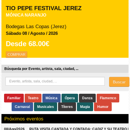
TIO PEPE FESTIVAL JEREZ
MÓNICA NARANJO
Bodegas Las Copas (Jerez)
Sábado 08 / Agosto / 2026
Desde
68.00€
COMPRAR
Búsqueda por Evento, artista, sala, ciudad, ...
Buscar
Familiar
Teatro
Música
Ópera
Danza
Flamenco
Carnaval
Musicales
Títeres
Magia
Humor
Próximos eventos
08/Ago/2026
RUTA VISITA CANTADA Y CONTADA: CADIZ Y SU TEATRO 