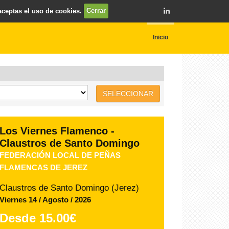
 aceptas el uso de cookies.
Cerrar
Inicio
SELECCIONAR
ORIGINAL XERES 2026
ZARZUELA DE IDA Y VUELTA
Teatro Villamarta (Jerez)
Jueves 03 / Septiembre / 2026
Desde
39.00€
COMPRAR