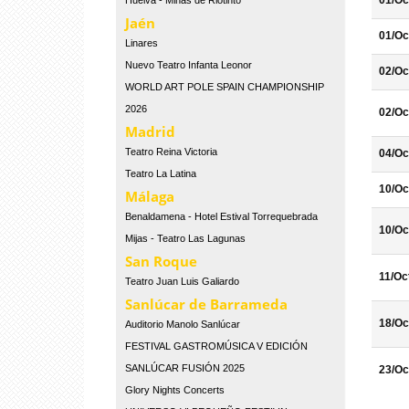
01/Oc
Huelva - Minas de Riotinto
Jaén
01/Oc
Linares
Nuevo Teatro Infanta Leonor
02/Oc
WORLD ART POLE SPAIN CHAMPIONSHIP
2026
02/Oc
Madrid
Teatro Reina Victoria
04/Oc
Teatro La Latina
10/Oc
Málaga
Benaldamena - Hotel Estival Torrequebrada
10/Oc
Mijas - Teatro Las Lagunas
San Roque
11/Oc
Teatro Juan Luis Galiardo
Sanlúcar de Barrameda
18/Oc
Auditorio Manolo Sanlúcar
FESTIVAL GASTROMÚSICA V EDICIÓN
SANLÚCAR FUSIÓN 2025
23/Oc
Glory Nights Concerts