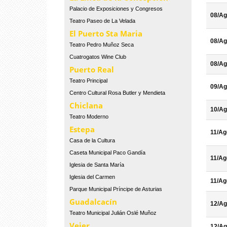
Palacio de Exposiciones y Congresos
08/Ag
Teatro Paseo de La Velada
El Puerto Sta Maria
08/Ag
Teatro Pedro Muñoz Seca
Cuatrogatos Wine Club
08/Ag
Puerto Real
Teatro Principal
09/Ag
Centro Cultural Rosa Butler y Mendieta
Chiclana
10/Ag
Teatro Moderno
Estepa
11/Ag
Casa de la Cultura
Caseta Municipal Paco Gandía
11/Ag
Iglesia de Santa María
Iglesia del Carmen
11/Ag
Parque Municipal Príncipe de Asturias
Guadalcacín
12/Ag
Teatro Municipal Julián Oslé Muñoz
Vejer
12/Ag