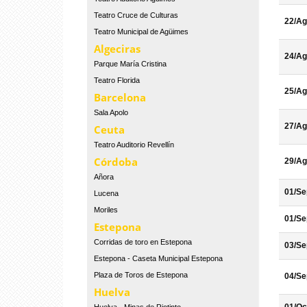
Teatro Cruce de Culturas
22/Ag
Teatro Municipal de Agüimes
Algeciras
24/Ag
Parque María Cristina
Teatro Florida
25/Ag
Barcelona
Sala Apolo
27/Ag
Ceuta
Teatro Auditorio Revellín
Córdoba
29/Ag
Añora
01/Se
Lucena
Moriles
01/Se
Estepona
Corridas de toro en Estepona
03/Se
Estepona - Caseta Municipal Estepona
Plaza de Toros de Estepona
04/Se
Huelva