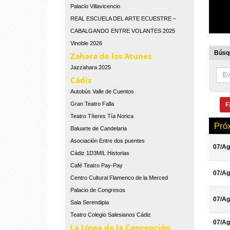
Palacio Villavicencio
REAL ESCUELA DEL ARTE ECUESTRE –
CABALGANDO ENTRE VOLANTES 2025
Vinoble 2026
Búsqu
Zahara de los Atunes
Jazzahara 2025
Cádiz
Autobús Valle de Cuentos
Gran Teatro Falla
F
Teatro Títeres Tía Norica
Pró
Baluarte de Candelaria
Asociación Entre dos puentes
07/Ag
Cádiz 1D3MIL Historias
Café Teatro Pay-Pay
07/Ag
Centro Cultural Flamenco de la Merced
Palacio de Congresos
07/Ag
Sala Serendipia
Teatro Colegio Salesianos Cádiz
07/Ag
La Línea de la Concepción