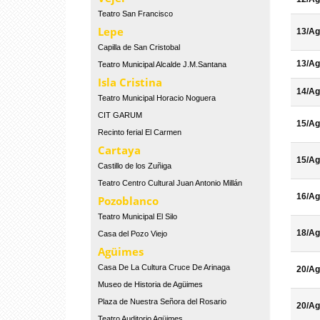
Teatro San Francisco
Lepe
13/Ag
Capilla de San Cristobal
13/Ag
Teatro Municipal Alcalde J.M.Santana
Isla Cristina
14/Ag
Teatro Municipal Horacio Noguera
CIT GARUM
15/Ag
Recinto ferial El Carmen
Cartaya
15/Ag
Castillo de los Zuñiga
Teatro Centro Cultural Juan Antonio Millán
16/Ag
Pozoblanco
Teatro Municipal El Silo
18/Ag
Casa del Pozo Viejo
Agüimes
Casa De La Cultura Cruce De Arinaga
20/Ag
Museo de Historia de Agüimes
Plaza de Nuestra Señora del Rosario
20/Ag
Teatro Auditorio Agüimes