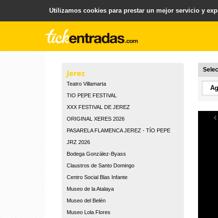
Utilizamos cookies para prestar un mejor servicio y expe
.
Plataforma para la Venta y Gestion de Entradas
Selec
Jerez
Teatro Villamarta
TIO PEPE FESTIVAL
XXX FESTIVAL DE JEREZ
‹
ORIGINAL XERES 2026
PASARELA FLAMENCA JEREZ - TÍO PEPE
JRZ 2026
Bodega González-Byass
Claustros de Santo Domingo
Centro Social Blas Infante
Museo de la Atalaya
Museo del Belén
Museo Lola Flores