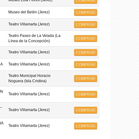
Museo Lola Flores (Jerez)
COMPRAR
Museo del Belén (Jerez)
COMPRAR
Teatro Villamarta (Jerez)
COMPRAR
Teatro Paseo de La Velada (La
COMPRAR
Línea de la Concepción)
Teatro Villamarta (Jerez)
COMPRAR
MA
Teatro Villamarta (Jerez)
COMPRAR
Teatro Municipal Horacio
COMPRAR
Noguera (Isla Cristina)
ON
Teatro Villamarta (Jerez)
COMPRAR
–
Teatro Villamarta (Jerez)
COMPRAR
IA
Teatro Villamarta (Jerez)
COMPRAR