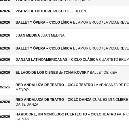
t/2026
VISITAS DE OCTUBRE
MUSEO LOLA FLORES
t/2026
VISITAS DE OCTUBRE
MUSEO DEL BELÉN
t/2026
BALLET Y ÓPERA – CICLO LÍRICA
EL AMOR BRUJO / LA VIDA BREVE
t/2026
JUAN MEDINA
JUAN MEDINA
t/2026
BALLET Y ÓPERA – CICLO LÍRICA
EL AMOR BRUJO / LA VIDA BREVE
t/2026
DANZAS LATINOAMERICANAS – CICLO CLÁSICA
CUARTETO BRU
t/2026
EL LAGO DE LOS CISNES de TCHAIKOVSKY
BALLET DE KIEV
RED ANDALUZA DE TEATRO – CICLO TEATRO
LA VENGANZA DE D
t/2026
MENDO
RED ANDALUZA DE TEATRO – CICLO DANZA
CUÁL ES MI NOMBRE 
t/2026
DA.TE DANZA
HARDCORE, UN MONÓLOGO FUERTECITO – CICLO TEATRO
PATRIC
t/2026
GALVÁN