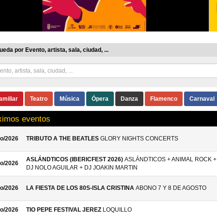
eda por Evento, artista, sala, ciudad, ...
amiliar
Teatro
Música
Ópera
Danza
Flamenco
Carnaval
ximos eventos
o/2026
TRIBUTO A THE BEATLES
GLORY NIGHTS CONCERTS
ASLÁNDTICOS (IBERICFEST 2026)
ASLÁNDTICOS + ANIMAL ROCK +
o/2026
DJ NOLO AGUILAR + DJ JOAKIN MARTIN
o/2026
LA FIESTA DE LOS 80S-ISLA CRISTINA
ABONO 7 Y 8 DE AGOSTO
o/2026
TIO PEPE FESTIVAL JEREZ
LOQUILLO