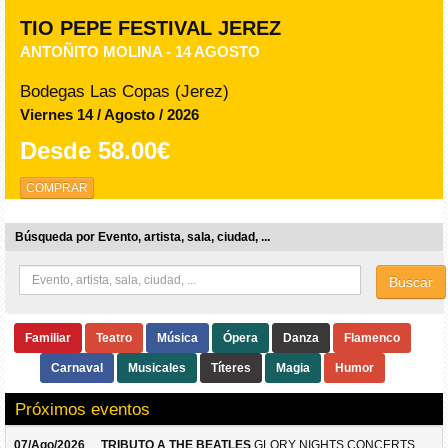
TIO PEPE FESTIVAL JEREZ
ANTOÑITO MOLINA - 14 AGOSTO
Bodegas Las Copas (Jerez)
Viernes 14 / Agosto / 2026
Desde
58.00€
COMPRAR
Búsqueda por Evento, artista, sala, ciudad, ...
Buscar
Familiar
Teatro
Música
Ópera
Danza
Flamenco
Carnaval
Musicales
Títeres
Magia
Humor
Próximos eventos
07/Ago/2026
TRIBUTO A THE BEATLES
GLORY NIGHTS CONCERTS