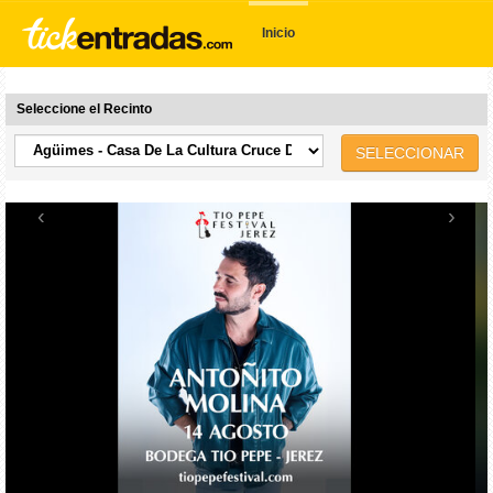
Inicio
Seleccione el Recinto
SELECCIONAR
‹
›