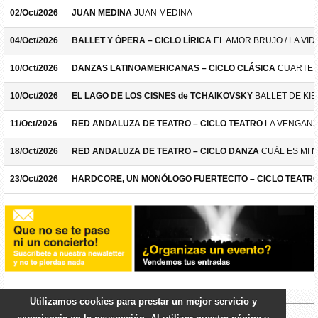
02/Oct/2026
JUAN MEDINA
JUAN MEDINA
04/Oct/2026
BALLET Y ÓPERA – CICLO LÍRICA
EL AMOR BRUJO / LA VID
10/Oct/2026
DANZAS LATINOAMERICANAS – CICLO CLÁSICA
CUARTET
10/Oct/2026
EL LAGO DE LOS CISNES de TCHAIKOVSKY
BALLET DE KIE
11/Oct/2026
RED ANDALUZA DE TEATRO – CICLO TEATRO
LA VENGANZ
18/Oct/2026
RED ANDALUZA DE TEATRO – CICLO DANZA
CUÁL ES MI 
23/Oct/2026
HARDCORE, UN MONÓLOGO FUERTECITO – CICLO TEATR
Utilizamos cookies para prestar un mejor servicio y