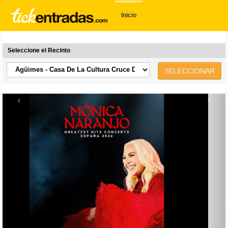
Inicio
Seleccione el Recinto
SELECCIONAR
‹
›