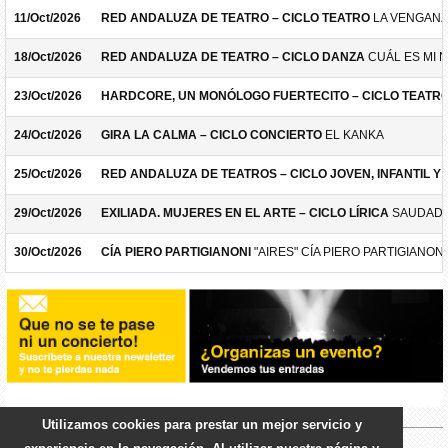
11/Oct/2026
RED ANDALUZA DE TEATRO – CICLO TEATRO
LA VENGANZ
18/Oct/2026
RED ANDALUZA DE TEATRO – CICLO DANZA
CUÁL ES MI 
23/Oct/2026
HARDCORE, UN MONÓLOGO FUERTECITO – CICLO TEATR
24/Oct/2026
GIRA LA CALMA – CICLO CONCIERTO
EL KANKA
25/Oct/2026
RED ANDALUZA DE TEATROS – CICLO JOVEN, INFANTIL Y F
29/Oct/2026
EXILIADA. MUJERES EN EL ARTE – CICLO LÍRICA
SAUDADE
30/Oct/2026
CÍA PIERO PARTIGIANONI
"AIRES" CÍA PIERO PARTIGIANONI
Utilizamos cookies para prestar un mejor servicio y