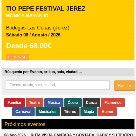
TIO PEPE FESTIVAL JEREZ
MÓNICA NARANJO
Bodegas Las Copas (Jerez)
Sábado 08 / Agosto / 2026
Desde
68.00€
COMPRAR
Búsqueda por Evento, artista, sala, ciudad, ...
Buscar
Familiar
Teatro
Música
Ópera
Danza
Flamenco
Carnaval
Musicales
Títeres
Magia
Humor
Próximos eventos
08/Ago/2026
RUTA VISITA CANTADA Y CONTADA: CADIZ Y SU TEATRO 