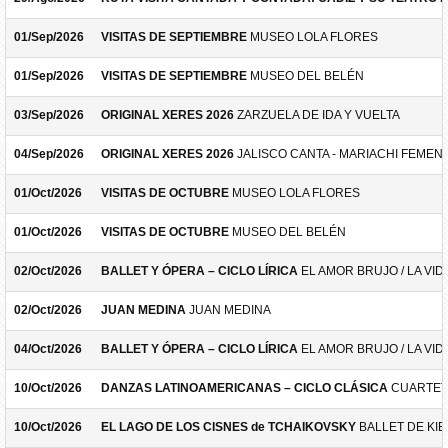
01/Sep/2026
VISITAS DE SEPTIEMBRE
MUSEO LOLA FLORES
01/Sep/2026
VISITAS DE SEPTIEMBRE
MUSEO DEL BELÉN
03/Sep/2026
ORIGINAL XERES 2026
ZARZUELA DE IDA Y VUELTA
04/Sep/2026
ORIGINAL XERES 2026
JALISCO CANTA - MARIACHI FEMEN
01/Oct/2026
VISITAS DE OCTUBRE
MUSEO LOLA FLORES
01/Oct/2026
VISITAS DE OCTUBRE
MUSEO DEL BELÉN
02/Oct/2026
BALLET Y ÓPERA – CICLO LÍRICA
EL AMOR BRUJO / LA VID
02/Oct/2026
JUAN MEDINA
JUAN MEDINA
04/Oct/2026
BALLET Y ÓPERA – CICLO LÍRICA
EL AMOR BRUJO / LA VID
10/Oct/2026
DANZAS LATINOAMERICANAS – CICLO CLÁSICA
CUARTET
10/Oct/2026
EL LAGO DE LOS CISNES de TCHAIKOVSKY
BALLET DE KIE