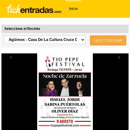
Inicio
Seleccione el Recinto
SELECCIONAR
‹
›