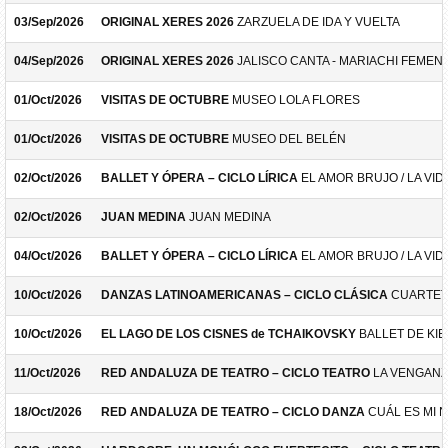
03/Sep/2026
ORIGINAL XERES 2026
ZARZUELA DE IDA Y VUELTA
04/Sep/2026
ORIGINAL XERES 2026
JALISCO CANTA - MARIACHI FEMEN
01/Oct/2026
VISITAS DE OCTUBRE
MUSEO LOLA FLORES
01/Oct/2026
VISITAS DE OCTUBRE
MUSEO DEL BELÉN
02/Oct/2026
BALLET Y ÓPERA – CICLO LÍRICA
EL AMOR BRUJO / LA VID
02/Oct/2026
JUAN MEDINA
JUAN MEDINA
04/Oct/2026
BALLET Y ÓPERA – CICLO LÍRICA
EL AMOR BRUJO / LA VID
10/Oct/2026
DANZAS LATINOAMERICANAS – CICLO CLÁSICA
CUARTET
10/Oct/2026
EL LAGO DE LOS CISNES de TCHAIKOVSKY
BALLET DE KIE
11/Oct/2026
RED ANDALUZA DE TEATRO – CICLO TEATRO
LA VENGANZ
18/Oct/2026
RED ANDALUZA DE TEATRO – CICLO DANZA
CUÁL ES MI 