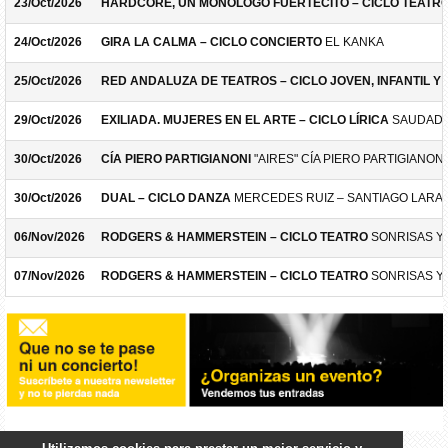
23/Oct/2026
HARDCORE, UN MONÓLOGO FUERTECITO – CICLO TEATR
24/Oct/2026
GIRA LA CALMA – CICLO CONCIERTO
EL KANKA
25/Oct/2026
RED ANDALUZA DE TEATROS – CICLO JOVEN, INFANTIL Y F
29/Oct/2026
EXILIADA. MUJERES EN EL ARTE – CICLO LÍRICA
SAUDADE
30/Oct/2026
CÍA PIERO PARTIGIANONI
"AIRES" CÍA PIERO PARTIGIANONI
30/Oct/2026
DUAL – CICLO DANZA
MERCEDES RUIZ – SANTIAGO LARA
06/Nov/2026
RODGERS & HAMMERSTEIN – CICLO TEATRO
SONRISAS Y
07/Nov/2026
RODGERS & HAMMERSTEIN – CICLO TEATRO
SONRISAS Y