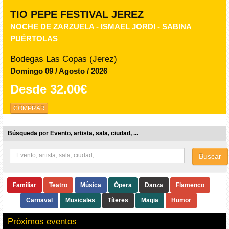
TIO PEPE FESTIVAL JEREZ
NOCHE DE ZARZUELA - ISMAEL JORDI - SABINA
PUÉRTOLAS
Bodegas Las Copas (Jerez)
Domingo 09 / Agosto / 2026
Desde
32.00€
COMPRAR
Búsqueda por Evento, artista, sala, ciudad, ...
Buscar
Familiar
Teatro
Música
Ópera
Danza
Flamenco
Carnaval
Musicales
Títeres
Magia
Humor
Próximos eventos