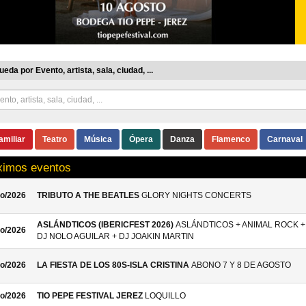
eda por Evento, artista, sala, ciudad, ...
amiliar
Teatro
Música
Ópera
Danza
Flamenco
Carnaval
ximos eventos
o/2026
TRIBUTO A THE BEATLES
GLORY NIGHTS CONCERTS
ASLÁNDTICOS (IBERICFEST 2026)
ASLÁNDTICOS + ANIMAL ROCK +
o/2026
DJ NOLO AGUILAR + DJ JOAKIN MARTIN
o/2026
LA FIESTA DE LOS 80S-ISLA CRISTINA
ABONO 7 Y 8 DE AGOSTO
o/2026
TIO PEPE FESTIVAL JEREZ
LOQUILLO