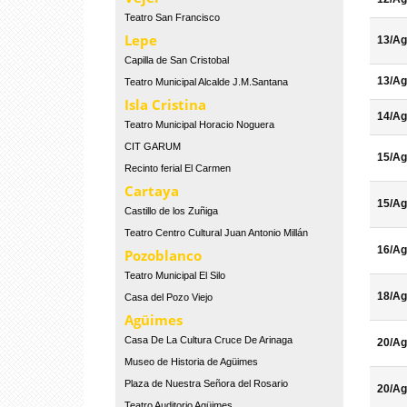
Teatro San Francisco
Lepe
13/Ag
Capilla de San Cristobal
13/Ag
Teatro Municipal Alcalde J.M.Santana
Isla Cristina
14/Ag
Teatro Municipal Horacio Noguera
CIT GARUM
15/Ag
Recinto ferial El Carmen
Cartaya
15/Ag
Castillo de los Zuñiga
Teatro Centro Cultural Juan Antonio Millán
16/Ag
Pozoblanco
Teatro Municipal El Silo
18/Ag
Casa del Pozo Viejo
Agüimes
Casa De La Cultura Cruce De Arinaga
20/Ag
Museo de Historia de Agüimes
Plaza de Nuestra Señora del Rosario
20/Ag
Teatro Auditorio Agüimes