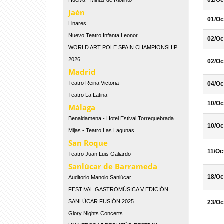
01/Oc
Huelva - Minas de Riotinto
Jaén
01/Oc
Linares
Nuevo Teatro Infanta Leonor
02/Oc
WORLD ART POLE SPAIN CHAMPIONSHIP
2026
02/Oc
Madrid
Teatro Reina Victoria
04/Oc
Teatro La Latina
10/Oc
Málaga
Benaldamena - Hotel Estival Torrequebrada
10/Oc
Mijas - Teatro Las Lagunas
San Roque
11/Oc
Teatro Juan Luis Galiardo
Sanlúcar de Barrameda
18/Oc
Auditorio Manolo Sanlúcar
FESTIVAL GASTROMÚSICA V EDICIÓN
SANLÚCAR FUSIÓN 2025
23/Oc
Glory Nights Concerts