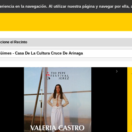
riencia en la navegación. Al utilizar nuestra página y navegar por ella,
cione el Recinto
›