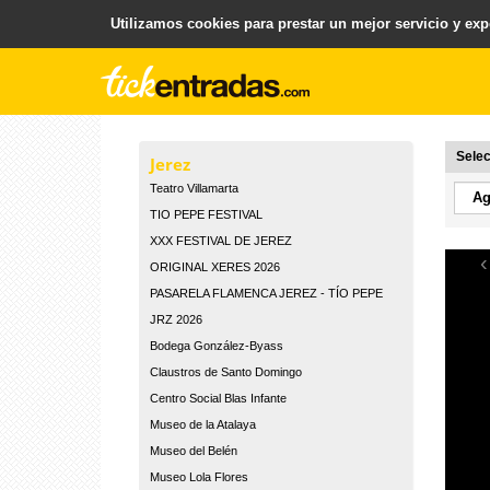
Utilizamos cookies para prestar un mejor servicio y expe
.
Plataforma para la Venta y Gestion de Entradas
Selec
Jerez
Teatro Villamarta
TIO PEPE FESTIVAL
XXX FESTIVAL DE JEREZ
‹
ORIGINAL XERES 2026
PASARELA FLAMENCA JEREZ - TÍO PEPE
JRZ 2026
Bodega González-Byass
Claustros de Santo Domingo
Centro Social Blas Infante
Museo de la Atalaya
Museo del Belén
Museo Lola Flores