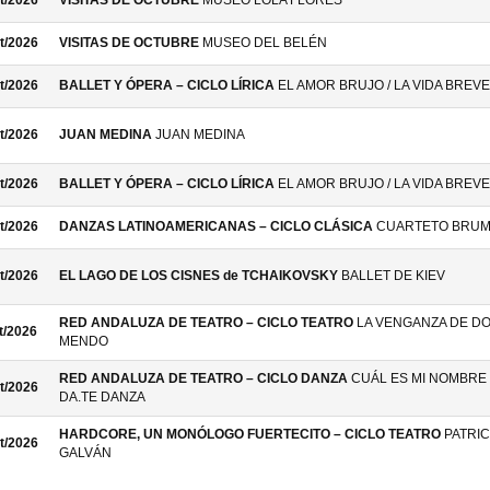
t/2026
VISITAS DE OCTUBRE
MUSEO LOLA FLORES
t/2026
VISITAS DE OCTUBRE
MUSEO DEL BELÉN
t/2026
BALLET Y ÓPERA – CICLO LÍRICA
EL AMOR BRUJO / LA VIDA BREVE
t/2026
JUAN MEDINA
JUAN MEDINA
t/2026
BALLET Y ÓPERA – CICLO LÍRICA
EL AMOR BRUJO / LA VIDA BREVE
t/2026
DANZAS LATINOAMERICANAS – CICLO CLÁSICA
CUARTETO BRU
t/2026
EL LAGO DE LOS CISNES de TCHAIKOVSKY
BALLET DE KIEV
RED ANDALUZA DE TEATRO – CICLO TEATRO
LA VENGANZA DE D
t/2026
MENDO
RED ANDALUZA DE TEATRO – CICLO DANZA
CUÁL ES MI NOMBRE 
t/2026
DA.TE DANZA
HARDCORE, UN MONÓLOGO FUERTECITO – CICLO TEATRO
PATRIC
t/2026
GALVÁN