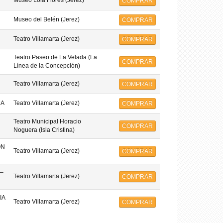
Museo Lola Flores (Jerez)
COMPRAR
Museo del Belén (Jerez)
COMPRAR
Teatro Villamarta (Jerez)
COMPRAR
Teatro Paseo de La Velada (La
COMPRAR
Línea de la Concepción)
Teatro Villamarta (Jerez)
COMPRAR
MA
Teatro Villamarta (Jerez)
COMPRAR
Teatro Municipal Horacio
COMPRAR
Noguera (Isla Cristina)
ON
Teatro Villamarta (Jerez)
COMPRAR
–
Teatro Villamarta (Jerez)
COMPRAR
IA
Teatro Villamarta (Jerez)
COMPRAR