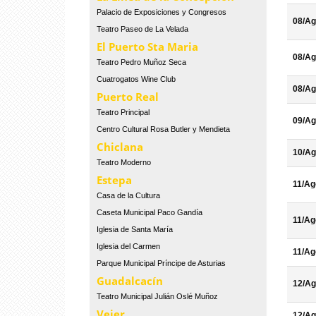
Palacio de Exposiciones y Congresos
08/Ag
Teatro Paseo de La Velada
El Puerto Sta Maria
08/Ag
Teatro Pedro Muñoz Seca
Cuatrogatos Wine Club
08/Ag
Puerto Real
Teatro Principal
09/Ag
Centro Cultural Rosa Butler y Mendieta
Chiclana
10/Ag
Teatro Moderno
Estepa
11/Ag
Casa de la Cultura
Caseta Municipal Paco Gandía
11/Ag
Iglesia de Santa María
Iglesia del Carmen
11/Ag
Parque Municipal Príncipe de Asturias
Guadalcacín
12/Ag
Teatro Municipal Julián Oslé Muñoz
Vejer
12/Ag