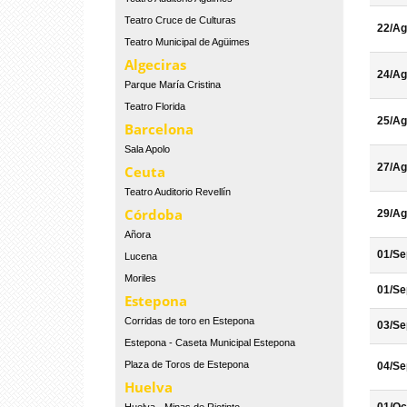
Teatro Cruce de Culturas
22/Ag
Teatro Municipal de Agüimes
Algeciras
24/Ag
Parque María Cristina
Teatro Florida
25/Ag
Barcelona
Sala Apolo
27/Ag
Ceuta
Teatro Auditorio Revellín
Córdoba
29/Ag
Añora
01/Se
Lucena
Moriles
01/Se
Estepona
Corridas de toro en Estepona
03/Se
Estepona - Caseta Municipal Estepona
Plaza de Toros de Estepona
04/Se
Huelva