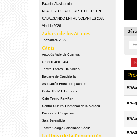
Palacio Villavicencio
REAL ESCUELA DEL ARTE ECUESTRE –
CABALGANDO ENTRE VOLANTES 2025
Vinoble 2026
Búsqu
Zahara de los Atunes
Jazzahara 2025
Cádiz
Autobús Valle de Cuentos
Gran Teatro Falla
F
Teatro Títeres Tía Norica
Pró
Baluarte de Candelaria
Asociación Entre dos puentes
07/Ag
Cádiz 1D3MIL Historias
Café Teatro Pay-Pay
07/Ag
Centro Cultural Flamenco de la Merced
Palacio de Congresos
07/Ag
Sala Serendipia
Teatro Colegio Salesianos Cádiz
07/Ag
La Línea de la Concepción