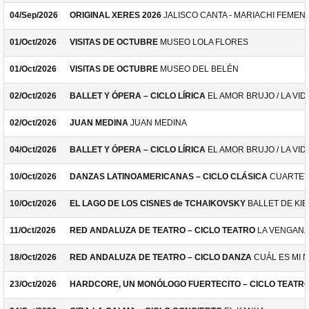
04/Sep/2026
ORIGINAL XERES 2026
JALISCO CANTA - MARIACHI FEMEN
01/Oct/2026
VISITAS DE OCTUBRE
MUSEO LOLA FLORES
01/Oct/2026
VISITAS DE OCTUBRE
MUSEO DEL BELÉN
02/Oct/2026
BALLET Y ÓPERA – CICLO LÍRICA
EL AMOR BRUJO / LA VID
02/Oct/2026
JUAN MEDINA
JUAN MEDINA
04/Oct/2026
BALLET Y ÓPERA – CICLO LÍRICA
EL AMOR BRUJO / LA VID
10/Oct/2026
DANZAS LATINOAMERICANAS – CICLO CLÁSICA
CUARTET
10/Oct/2026
EL LAGO DE LOS CISNES de TCHAIKOVSKY
BALLET DE KIE
11/Oct/2026
RED ANDALUZA DE TEATRO – CICLO TEATRO
LA VENGANZ
18/Oct/2026
RED ANDALUZA DE TEATRO – CICLO DANZA
CUÁL ES MI 
23/Oct/2026
HARDCORE, UN MONÓLOGO FUERTECITO – CICLO TEATR