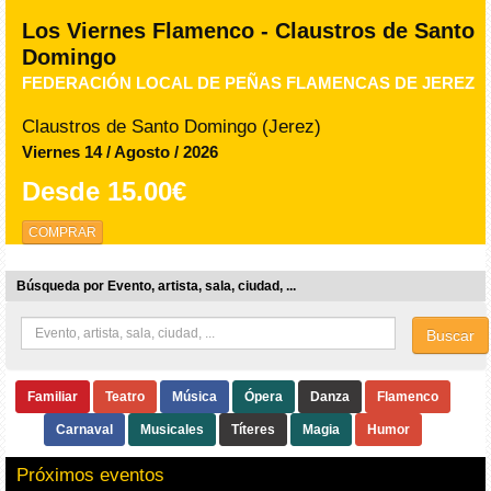
Los Viernes Flamenco - Claustros de Santo
Domingo
FEDERACIÓN LOCAL DE PEÑAS FLAMENCAS DE JEREZ
Claustros de Santo Domingo (Jerez)
Viernes 14 / Agosto / 2026
Desde
15.00€
COMPRAR
Búsqueda por Evento, artista, sala, ciudad, ...
Buscar
Familiar
Teatro
Música
Ópera
Danza
Flamenco
Carnaval
Musicales
Títeres
Magia
Humor
Próximos eventos