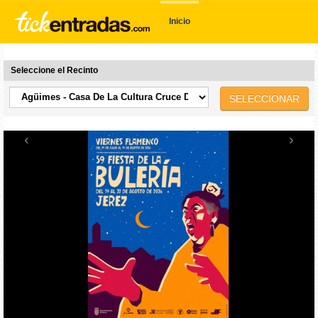
Inicio
Seleccione el Recinto
SELECCIONAR
‹
›