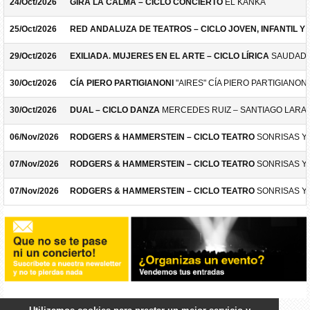
24/Oct/2026
GIRA LA CALMA – CICLO CONCIERTO
EL KANKA
25/Oct/2026
RED ANDALUZA DE TEATROS – CICLO JOVEN, INFANTIL Y F
29/Oct/2026
EXILIADA. MUJERES EN EL ARTE – CICLO LÍRICA
SAUDADE
30/Oct/2026
CÍA PIERO PARTIGIANONI
"AIRES" CÍA PIERO PARTIGIANONI
30/Oct/2026
DUAL – CICLO DANZA
MERCEDES RUIZ – SANTIAGO LARA
06/Nov/2026
RODGERS & HAMMERSTEIN – CICLO TEATRO
SONRISAS Y
07/Nov/2026
RODGERS & HAMMERSTEIN – CICLO TEATRO
SONRISAS Y
07/Nov/2026
RODGERS & HAMMERSTEIN – CICLO TEATRO
SONRISAS Y