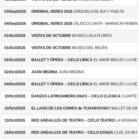
03/Sep/2026
ORIGINAL XERES 2026
ZARZUELA DE IDA Y VUELTA
04/Sep/2026
ORIGINAL XERES 2026
JALISCO CANTA - MARIACHI FEMEN
01/Oct/2026
VISITAS DE OCTUBRE
MUSEO LOLA FLORES
01/Oct/2026
VISITAS DE OCTUBRE
MUSEO DEL BELÉN
02/Oct/2026
BALLET Y ÓPERA – CICLO LÍRICA
EL AMOR BRUJO / LA VID
02/Oct/2026
JUAN MEDINA
JUAN MEDINA
04/Oct/2026
BALLET Y ÓPERA – CICLO LÍRICA
EL AMOR BRUJO / LA VID
10/Oct/2026
DANZAS LATINOAMERICANAS – CICLO CLÁSICA
CUARTET
10/Oct/2026
EL LAGO DE LOS CISNES de TCHAIKOVSKY
BALLET DE KIE
11/Oct/2026
RED ANDALUZA DE TEATRO – CICLO TEATRO
LA VENGANZ
18/Oct/2026
RED ANDALUZA DE TEATRO – CICLO DANZA
CUÁL ES MI 