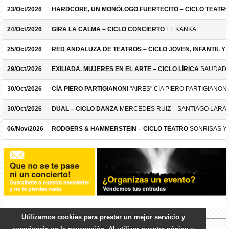
23/Oct/2026
HARDCORE, UN MONÓLOGO FUERTECITO – CICLO TEATR
24/Oct/2026
GIRA LA CALMA – CICLO CONCIERTO
EL KANKA
25/Oct/2026
RED ANDALUZA DE TEATROS – CICLO JOVEN, INFANTIL Y F
29/Oct/2026
EXILIADA. MUJERES EN EL ARTE – CICLO LÍRICA
SAUDADE
30/Oct/2026
CÍA PIERO PARTIGIANONI
"AIRES" CÍA PIERO PARTIGIANONI
30/Oct/2026
DUAL – CICLO DANZA
MERCEDES RUIZ – SANTIAGO LARA
06/Nov/2026
RODGERS & HAMMERSTEIN – CICLO TEATRO
SONRISAS Y
Utilizamos cookies para prestar un mejor servicio y