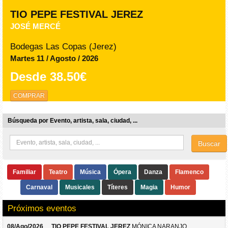
TIO PEPE FESTIVAL JEREZ
JOSÉ MERCÉ
Bodegas Las Copas (Jerez)
Martes 11 / Agosto / 2026
Desde
38.50€
COMPRAR
Búsqueda por Evento, artista, sala, ciudad, ...
Buscar
Familiar
Teatro
Música
Ópera
Danza
Flamenco
Carnaval
Musicales
Títeres
Magia
Humor
Próximos eventos
08/Ago/2026
TIO PEPE FESTIVAL JEREZ
MÓNICA NARANJO