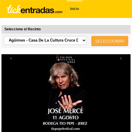
Inicio
Seleccione el Recinto
SELECCIONAR
‹
›