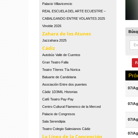
Palacio Villavicencio
REAL ESCUELA DEL ARTE ECUESTRE –
CABALGANDO ENTRE VOLANTES 2025
Vinoble 2026
Búsqu
Zahara de los Atunes
Jazzahara 2025
Cádiz
Autobús Valle de Cuentos
Gran Teatro Falla
F
Teatro Títeres Tía Norica
Pró
Baluarte de Candelaria
Asociación Entre dos puentes
07/Ag
Cádiz 1D3MIL Historias
Café Teatro Pay-Pay
07/Ag
Centro Cultural Flamenco de la Merced
Palacio de Congresos
07/Ag
Sala Serendipia
Teatro Colegio Salesianos Cádiz
07/Ag
La Línea de la Concepción