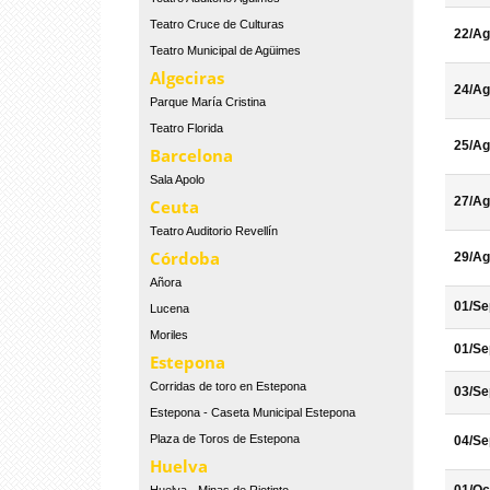
Teatro Cruce de Culturas
22/Ag
Teatro Municipal de Agüimes
Algeciras
24/Ag
Parque María Cristina
Teatro Florida
25/Ag
Barcelona
Sala Apolo
27/Ag
Ceuta
Teatro Auditorio Revellín
Córdoba
29/Ag
Añora
01/Se
Lucena
Moriles
01/Se
Estepona
Corridas de toro en Estepona
03/Se
Estepona - Caseta Municipal Estepona
Plaza de Toros de Estepona
04/Se
Huelva