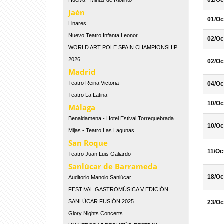
01/Oc
Huelva - Minas de Riotinto
Jaén
01/Oc
Linares
Nuevo Teatro Infanta Leonor
02/Oc
WORLD ART POLE SPAIN CHAMPIONSHIP
2026
02/Oc
Madrid
Teatro Reina Victoria
04/Oc
Teatro La Latina
10/Oc
Málaga
Benaldamena - Hotel Estival Torrequebrada
10/Oc
Mijas - Teatro Las Lagunas
San Roque
11/Oc
Teatro Juan Luis Galiardo
Sanlúcar de Barrameda
18/Oc
Auditorio Manolo Sanlúcar
FESTIVAL GASTROMÚSICA V EDICIÓN
SANLÚCAR FUSIÓN 2025
23/Oc
Glory Nights Concerts