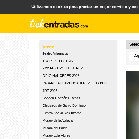
Utilizamos cookies para prestar un mejor servicio y expe
.
Plataforma para la Venta y Gestion de Entradas
Selec
Jerez
Teatro Villamarta
TIO PEPE FESTIVAL
XXX FESTIVAL DE JEREZ
‹
ORIGINAL XERES 2026
PASARELA FLAMENCA JEREZ - TÍO PEPE
JRZ 2026
Bodega González-Byass
Claustros de Santo Domingo
Centro Social Blas Infante
Museo de la Atalaya
Museo del Belén
Museo Lola Flores