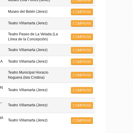
Museo Lola Flores (Jerez)
COMPRAR
Museo del Belén (Jerez)
COMPRAR
Teatro Villamarta (Jerez)
COMPRAR
Teatro Paseo de La Velada (La
COMPRAR
Línea de la Concepción)
Teatro Villamarta (Jerez)
COMPRAR
MA
Teatro Villamarta (Jerez)
COMPRAR
Teatro Municipal Horacio
COMPRAR
Noguera (Isla Cristina)
ON
Teatro Villamarta (Jerez)
COMPRAR
–
Teatro Villamarta (Jerez)
COMPRAR
IA
Teatro Villamarta (Jerez)
COMPRAR