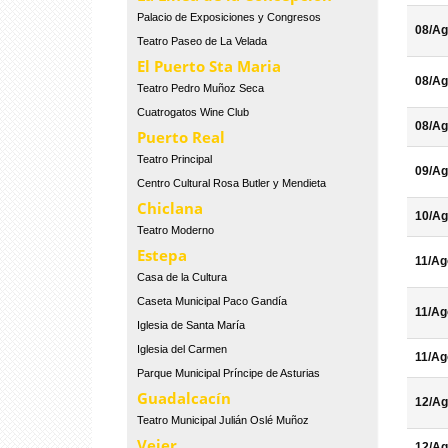
Palacio de Exposiciones y Congresos
08/Ag
Teatro Paseo de La Velada
El Puerto Sta Maria
08/Ag
Teatro Pedro Muñoz Seca
Cuatrogatos Wine Club
08/Ag
Puerto Real
Teatro Principal
09/Ag
Centro Cultural Rosa Butler y Mendieta
Chiclana
10/Ag
Teatro Moderno
Estepa
11/Ag
Casa de la Cultura
Caseta Municipal Paco Gandía
11/Ag
Iglesia de Santa María
Iglesia del Carmen
11/Ag
Parque Municipal Príncipe de Asturias
Guadalcacín
12/Ag
Teatro Municipal Julián Oslé Muñoz
Vejer
12/Ag