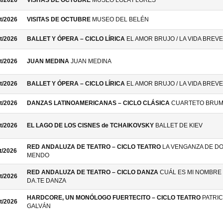
t/2026
VISITAS DE OCTUBRE
MUSEO LOLA FLORES
t/2026
VISITAS DE OCTUBRE
MUSEO DEL BELÉN
t/2026
BALLET Y ÓPERA – CICLO LÍRICA
EL AMOR BRUJO / LA VIDA BREVE
t/2026
JUAN MEDINA
JUAN MEDINA
t/2026
BALLET Y ÓPERA – CICLO LÍRICA
EL AMOR BRUJO / LA VIDA BREVE
t/2026
DANZAS LATINOAMERICANAS – CICLO CLÁSICA
CUARTETO BRU
t/2026
EL LAGO DE LOS CISNES de TCHAIKOVSKY
BALLET DE KIEV
RED ANDALUZA DE TEATRO – CICLO TEATRO
LA VENGANZA DE D
t/2026
MENDO
RED ANDALUZA DE TEATRO – CICLO DANZA
CUÁL ES MI NOMBRE 
t/2026
DA.TE DANZA
HARDCORE, UN MONÓLOGO FUERTECITO – CICLO TEATRO
PATRIC
t/2026
GALVÁN