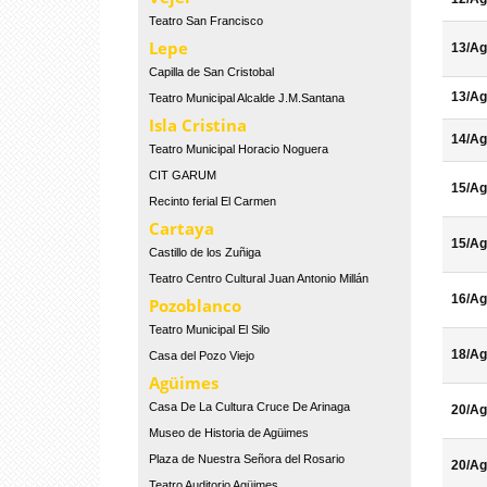
Teatro San Francisco
Lepe
13/Ag
Capilla de San Cristobal
13/Ag
Teatro Municipal Alcalde J.M.Santana
Isla Cristina
14/Ag
Teatro Municipal Horacio Noguera
CIT GARUM
15/Ag
Recinto ferial El Carmen
Cartaya
15/Ag
Castillo de los Zuñiga
Teatro Centro Cultural Juan Antonio Millán
16/Ag
Pozoblanco
Teatro Municipal El Silo
18/Ag
Casa del Pozo Viejo
Agüimes
Casa De La Cultura Cruce De Arinaga
20/Ag
Museo de Historia de Agüimes
Plaza de Nuestra Señora del Rosario
20/Ag
Teatro Auditorio Agüimes