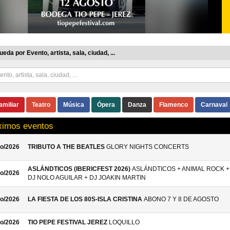
eda por Evento, artista, sala, ciudad, ...
amiliar
Teatro
Música
Ópera
Danza
Flamenco
Carnaval
ximos eventos
o/2026
TRIBUTO A THE BEATLES
GLORY NIGHTS CONCERTS
ASLÁNDTICOS (IBERICFEST 2026)
ASLÁNDTICOS + ANIMAL ROCK +
o/2026
DJ NOLO AGUILAR + DJ JOAKIN MARTIN
o/2026
LA FIESTA DE LOS 80S-ISLA CRISTINA
ABONO 7 Y 8 DE AGOSTO
o/2026
TIO PEPE FESTIVAL JEREZ
LOQUILLO