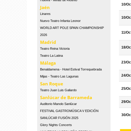
Huelva - Minas de Riotinto
10/Oc
Jaén
Linares
10/Oc
Nuevo Teatro Infanta Leonor
WORLD ART POLE SPAIN CHAMPIONSHIP
11/Oc
2026
Madrid
18/Oc
Teatro Reina Victoria
Teatro La Latina
Málaga
23/Oc
Benaldamena - Hotel Estival Torrequebrada
24/Oc
Mijas - Teatro Las Lagunas
San Roque
25/Oc
Teatro Juan Luis Galiardo
Sanlúcar de Barrameda
29/Oc
Auditorio Manolo Sanlúcar
FESTIVAL GASTROMÚSICA V EDICIÓN
30/Oc
SANLÚCAR FUSIÓN 2025
Glory Nights Concerts