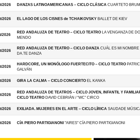
t/2026
DANZAS LATINOAMERICANAS – CICLO CLÁSICA
CUARTETO BRU
t/2026
EL LAGO DE LOS CISNES de TCHAIKOVSKY
BALLET DE KIEV
RED ANDALUZA DE TEATRO – CICLO TEATRO
LA VENGANZA DE D
t/2026
MENDO
RED ANDALUZA DE TEATRO – CICLO DANZA
CUÁL ES MI NOMBRE 
t/2026
DA.TE DANZA
HARDCORE, UN MONÓLOGO FUERTECITO – CICLO TEATRO
PATRIC
t/2026
GALVÁN
t/2026
GIRA LA CALMA – CICLO CONCIERTO
EL KANKA
RED ANDALUZA DE TEATROS – CICLO JOVEN, INFANTIL Y FAMILIAR
t/2026
CICLO TEATRO
DAVID CEBRIÁN / “WC” CIRCO
t/2026
EXILIADA. MUJERES EN EL ARTE – CICLO LÍRICA
SAUDADE MÚSIC
t/2026
CÍA PIERO PARTIGIANONI
"AIRES" CÍA PIERO PARTIGIANONI