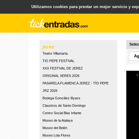
Utilizamos cookies para prestar un mejor servicio y expe
.
Plataforma para la Venta y Gestion de Entradas
Selec
Jerez
Teatro Villamarta
TIO PEPE FESTIVAL
XXX FESTIVAL DE JEREZ
‹
ORIGINAL XERES 2026
PASARELA FLAMENCA JEREZ - TÍO PEPE
JRZ 2026
Bodega González-Byass
Claustros de Santo Domingo
Centro Social Blas Infante
Museo de la Atalaya
Museo del Belén
Museo Lola Flores