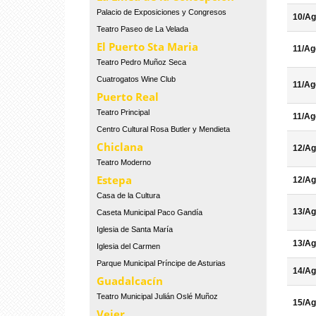
Palacio de Exposiciones y Congresos
10/Ag
Teatro Paseo de La Velada
El Puerto Sta Maria
11/Ag
Teatro Pedro Muñoz Seca
Cuatrogatos Wine Club
11/Ag
Puerto Real
Teatro Principal
11/Ag
Centro Cultural Rosa Butler y Mendieta
Chiclana
12/Ag
Teatro Moderno
Estepa
12/Ag
Casa de la Cultura
13/Ag
Caseta Municipal Paco Gandía
Iglesia de Santa María
13/Ag
Iglesia del Carmen
Parque Municipal Príncipe de Asturias
14/Ag
Guadalcacín
Teatro Municipal Julián Oslé Muñoz
15/Ag
Vejer