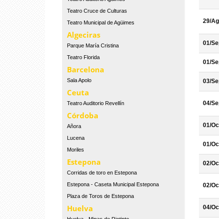
Teatro Cruce de Culturas
29/Ag
Teatro Municipal de Agüimes
Algeciras
01/Se
Parque María Cristina
Teatro Florida
01/Se
Barcelona
Sala Apolo
03/Se
Ceuta
04/Se
Teatro Auditorio Revellín
Córdoba
01/Oc
Añora
Lucena
01/Oc
Moriles
Estepona
02/Oc
Corridas de toro en Estepona
Estepona - Caseta Municipal Estepona
02/Oc
Plaza de Toros de Estepona
Huelva
04/Oc