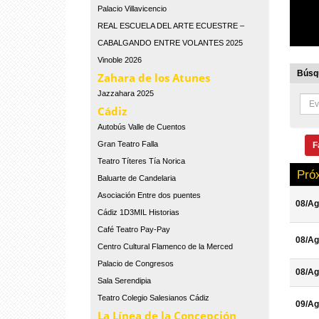
Palacio Villavicencio
REAL ESCUELA DEL ARTE ECUESTRE –
CABALGANDO ENTRE VOLANTES 2025
Vinoble 2026
Búsqu
Zahara de los Atunes
Jazzahara 2025
Cádiz
Autobús Valle de Cuentos
Gran Teatro Falla
F
Teatro Títeres Tía Norica
Pró
Baluarte de Candelaria
Asociación Entre dos puentes
08/Ag
Cádiz 1D3MIL Historias
Café Teatro Pay-Pay
08/Ag
Centro Cultural Flamenco de la Merced
Palacio de Congresos
08/Ag
Sala Serendipia
Teatro Colegio Salesianos Cádiz
09/Ag
La Línea de la Concepción