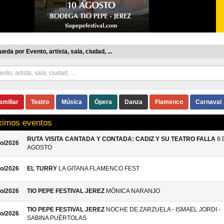
eda por Evento, artista, sala, ciudad, ...
amiliar
Teatro
Música
Ópera
Danza
Flamenco
Carnaval
ximos eventos
RUTA VISITA CANTADA Y CONTADA: CADIZ Y SU TEATRO FALLA
8 
o/2026
AGOSTO
o/2026
EL TURRY
LA GITANA FLAMENCO FEST
o/2026
TIO PEPE FESTIVAL JEREZ
MÓNICA NARANJO
TIO PEPE FESTIVAL JEREZ
NOCHE DE ZARZUELA - ISMAEL JORDI -
o/2026
SABINA PUÉRTOLAS