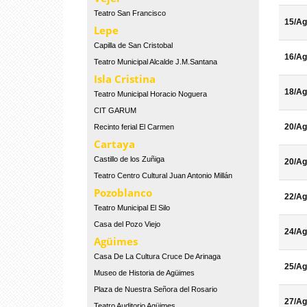
Teatro San Francisco
15/Ag
Lepe
Capilla de San Cristobal
16/Ag
Teatro Municipal Alcalde J.M.Santana
Isla Cristina
18/Ag
Teatro Municipal Horacio Noguera
CIT GARUM
20/Ag
Recinto ferial El Carmen
Cartaya
Castillo de los Zuñiga
20/Ag
Teatro Centro Cultural Juan Antonio Millán
Pozoblanco
22/Ag
Teatro Municipal El Silo
Casa del Pozo Viejo
24/Ag
Agüimes
Casa De La Cultura Cruce De Arinaga
25/Ag
Museo de Historia de Agüimes
Plaza de Nuestra Señora del Rosario
27/Ag
Teatro Auditorio Agüimes