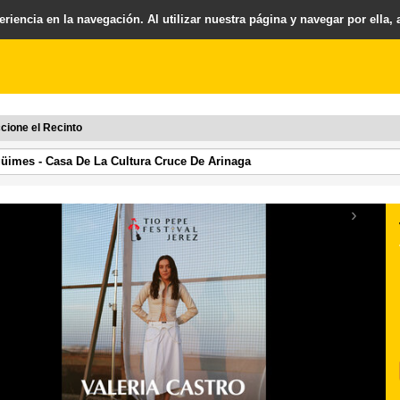
riencia en la navegación. Al utilizar nuestra página y navegar por ella,
cione el Recinto
›