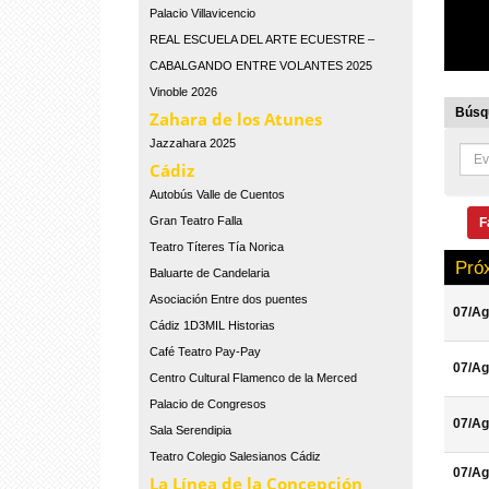
Palacio Villavicencio
REAL ESCUELA DEL ARTE ECUESTRE –
CABALGANDO ENTRE VOLANTES 2025
Vinoble 2026
Búsqu
Zahara de los Atunes
Jazzahara 2025
Cádiz
Autobús Valle de Cuentos
Gran Teatro Falla
F
Teatro Títeres Tía Norica
Pró
Baluarte de Candelaria
Asociación Entre dos puentes
07/Ag
Cádiz 1D3MIL Historias
Café Teatro Pay-Pay
07/Ag
Centro Cultural Flamenco de la Merced
Palacio de Congresos
07/Ag
Sala Serendipia
Teatro Colegio Salesianos Cádiz
07/Ag
La Línea de la Concepción