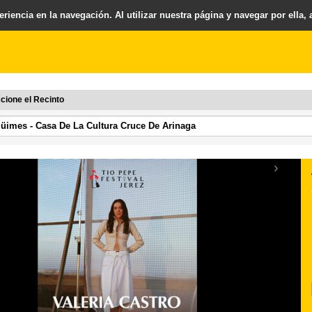
riencia en la navegación. Al utilizar nuestra página y navegar por ella,
cione el Recinto
›