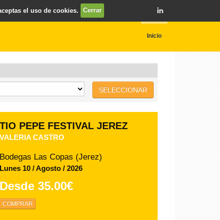
 aceptas el uso de cookies.
Cerrar
Inicio
SELECCIONAR
Los Viernes Flamenco -
Claustros de Santo Domingo
FEDERACIÓN LOCAL DE PEÑAS
FLAMENCAS DE JEREZ
Claustros de Santo Domingo (Jerez)
Viernes 14 / Agosto / 2026
Desde
15.00€