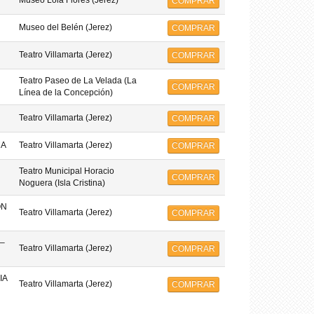
Museo Lola Flores (Jerez)
COMPRAR
Museo del Belén (Jerez)
COMPRAR
Teatro Villamarta (Jerez)
COMPRAR
Teatro Paseo de La Velada (La
COMPRAR
Línea de la Concepción)
Teatro Villamarta (Jerez)
COMPRAR
MA
Teatro Villamarta (Jerez)
COMPRAR
Teatro Municipal Horacio
COMPRAR
Noguera (Isla Cristina)
ON
Teatro Villamarta (Jerez)
COMPRAR
–
Teatro Villamarta (Jerez)
COMPRAR
IA
Teatro Villamarta (Jerez)
COMPRAR