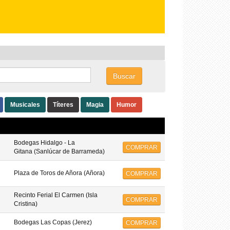
COMPRAR
Buscar
Musicales
Títeres
Magia
Humor
Bodegas Hidalgo - La
COMPRAR
Gitana (Sanlúcar de Barrameda)
Plaza de Toros de Añora (Añora)
COMPRAR
Recinto Ferial El Carmen (Isla
COMPRAR
Cristina)
Bodegas Las Copas (Jerez)
COMPRAR