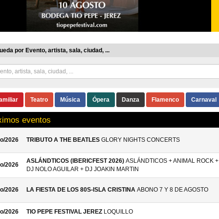
eda por Evento, artista, sala, ciudad, ...
amiliar
Teatro
Música
Ópera
Danza
Flamenco
Carnaval
ximos eventos
o/2026
TRIBUTO A THE BEATLES
GLORY NIGHTS CONCERTS
ASLÁNDTICOS (IBERICFEST 2026)
ASLÁNDTICOS + ANIMAL ROCK +
o/2026
DJ NOLO AGUILAR + DJ JOAKIN MARTIN
o/2026
LA FIESTA DE LOS 80S-ISLA CRISTINA
ABONO 7 Y 8 DE AGOSTO
o/2026
TIO PEPE FESTIVAL JEREZ
LOQUILLO