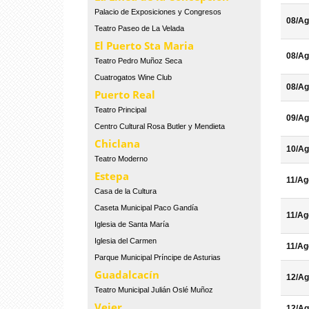
Palacio de Exposiciones y Congresos
08/Ag
Teatro Paseo de La Velada
El Puerto Sta Maria
08/Ag
Teatro Pedro Muñoz Seca
Cuatrogatos Wine Club
08/Ag
Puerto Real
Teatro Principal
09/Ag
Centro Cultural Rosa Butler y Mendieta
Chiclana
10/Ag
Teatro Moderno
Estepa
11/Ag
Casa de la Cultura
Caseta Municipal Paco Gandía
11/Ag
Iglesia de Santa María
Iglesia del Carmen
11/Ag
Parque Municipal Príncipe de Asturias
Guadalcacín
12/Ag
Teatro Municipal Julián Oslé Muñoz
Vejer
12/Ag