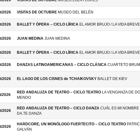
t/2026
VISITAS DE OCTUBRE
MUSEO LOLA FLORES
t/2026
VISITAS DE OCTUBRE
MUSEO DEL BELÉN
t/2026
BALLET Y ÓPERA – CICLO LÍRICA
EL AMOR BRUJO / LA VIDA BREVE
t/2026
JUAN MEDINA
JUAN MEDINA
t/2026
BALLET Y ÓPERA – CICLO LÍRICA
EL AMOR BRUJO / LA VIDA BREVE
t/2026
DANZAS LATINOAMERICANAS – CICLO CLÁSICA
CUARTETO BRU
t/2026
EL LAGO DE LOS CISNES de TCHAIKOVSKY
BALLET DE KIEV
RED ANDALUZA DE TEATRO – CICLO TEATRO
LA VENGANZA DE D
t/2026
MENDO
RED ANDALUZA DE TEATRO – CICLO DANZA
CUÁL ES MI NOMBRE 
t/2026
DA.TE DANZA
HARDCORE, UN MONÓLOGO FUERTECITO – CICLO TEATRO
PATRIC
t/2026
GALVÁN