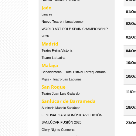
01/Oc
Huelva - Minas de Riotinto
Jaén
01/Oc
Linares
Nuevo Teatro Infanta Leonor
02/Oc
WORLD ART POLE SPAIN CHAMPIONSHIP
2026
02/Oc
Madrid
Teatro Reina Victoria
04/Oc
Teatro La Latina
10/Oc
Málaga
Benaldamena - Hotel Estival Torrequebrada
10/Oc
Mijas - Teatro Las Lagunas
San Roque
11/Oc
Teatro Juan Luis Galiardo
Sanlúcar de Barrameda
18/Oc
Auditorio Manolo Sanlúcar
FESTIVAL GASTROMÚSICA V EDICIÓN
SANLÚCAR FUSIÓN 2025
23/Oc
Glory Nights Concerts