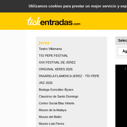
Utilizamos cookies para prestar un mejor servicio y expe
.
Plataforma para la Venta y Gestion de Entradas
Selec
Jerez
Teatro Villamarta
TIO PEPE FESTIVAL
XXX FESTIVAL DE JEREZ
‹
ORIGINAL XERES 2026
PASARELA FLAMENCA JEREZ - TÍO PEPE
JRZ 2026
Bodega González-Byass
Claustros de Santo Domingo
Centro Social Blas Infante
Museo de la Atalaya
Museo del Belén
Museo Lola Flores