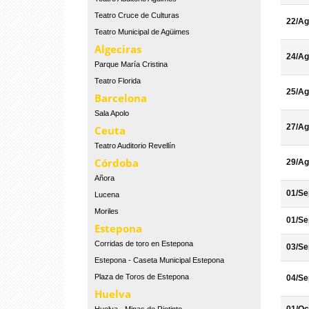
Teatro Cruce de Culturas
22/Ag
Teatro Municipal de Agüimes
Algeciras
24/Ag
Parque María Cristina
Teatro Florida
25/Ag
Barcelona
Sala Apolo
27/Ag
Ceuta
Teatro Auditorio Revellín
Córdoba
29/Ag
Añora
01/Se
Lucena
Moriles
01/Se
Estepona
Corridas de toro en Estepona
03/Se
Estepona - Caseta Municipal Estepona
Plaza de Toros de Estepona
04/Se
Huelva