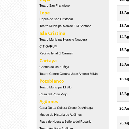
Teatro San Francisco
Lepe
13/Ag
Capilla de San Cristobal
13/Ag
Teatro Municipal Alcalde J.M.Santana
Isla Cristina
14/Ag
Teatro Municipal Horacio Noguera
CIT GARUM
15/Ag
Recinto ferial El Carmen
Cartaya
15/Ag
Castillo de los Zuñiga
Teatro Centro Cultural Juan Antonio Millán
16/Ag
Pozoblanco
Teatro Municipal El Silo
18/Ag
Casa del Pozo Viejo
Agüimes
Casa De La Cultura Cruce De Arinaga
20/Ag
Museo de Historia de Agüimes
Plaza de Nuestra Señora del Rosario
20/Ag
Teatro Auditorio Agüimes