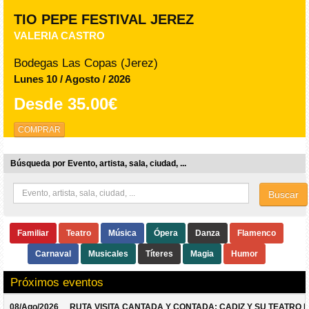
TIO PEPE FESTIVAL JEREZ
VALERIA CASTRO
Bodegas Las Copas (Jerez)
Lunes 10 / Agosto / 2026
Desde
35.00€
COMPRAR
Búsqueda por Evento, artista, sala, ciudad, ...
Buscar
Familiar
Teatro
Música
Ópera
Danza
Flamenco
Carnaval
Musicales
Títeres
Magia
Humor
Próximos eventos
08/Ago/2026
RUTA VISITA CANTADA Y CONTADA: CADIZ Y SU TEATRO 