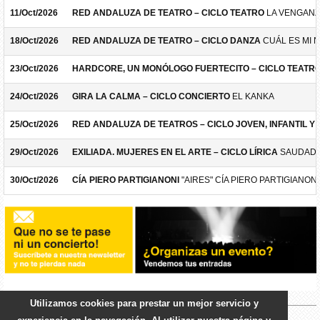
11/Oct/2026
RED ANDALUZA DE TEATRO – CICLO TEATRO
LA VENGANZ
18/Oct/2026
RED ANDALUZA DE TEATRO – CICLO DANZA
CUÁL ES MI 
23/Oct/2026
HARDCORE, UN MONÓLOGO FUERTECITO – CICLO TEATR
24/Oct/2026
GIRA LA CALMA – CICLO CONCIERTO
EL KANKA
25/Oct/2026
RED ANDALUZA DE TEATROS – CICLO JOVEN, INFANTIL Y F
29/Oct/2026
EXILIADA. MUJERES EN EL ARTE – CICLO LÍRICA
SAUDADE
30/Oct/2026
CÍA PIERO PARTIGIANONI
"AIRES" CÍA PIERO PARTIGIANONI
Utilizamos cookies para prestar un mejor servicio y