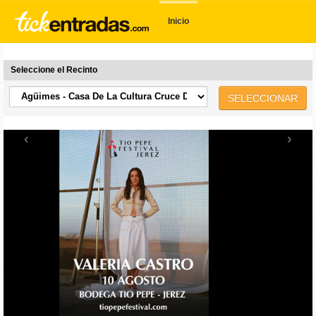
Inicio
Seleccione el Recinto
SELECCIONAR
‹
›