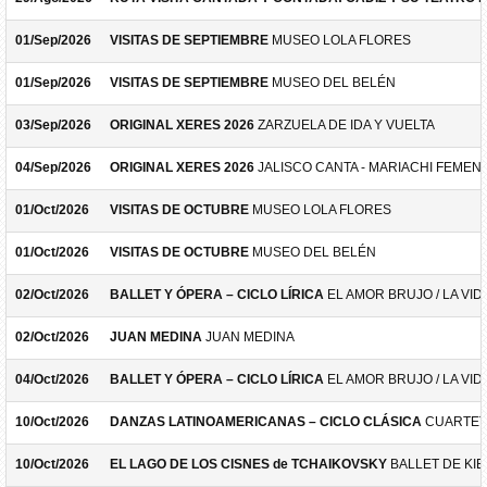
01/Sep/2026
VISITAS DE SEPTIEMBRE
MUSEO LOLA FLORES
01/Sep/2026
VISITAS DE SEPTIEMBRE
MUSEO DEL BELÉN
03/Sep/2026
ORIGINAL XERES 2026
ZARZUELA DE IDA Y VUELTA
04/Sep/2026
ORIGINAL XERES 2026
JALISCO CANTA - MARIACHI FEMEN
01/Oct/2026
VISITAS DE OCTUBRE
MUSEO LOLA FLORES
01/Oct/2026
VISITAS DE OCTUBRE
MUSEO DEL BELÉN
02/Oct/2026
BALLET Y ÓPERA – CICLO LÍRICA
EL AMOR BRUJO / LA VID
02/Oct/2026
JUAN MEDINA
JUAN MEDINA
04/Oct/2026
BALLET Y ÓPERA – CICLO LÍRICA
EL AMOR BRUJO / LA VID
10/Oct/2026
DANZAS LATINOAMERICANAS – CICLO CLÁSICA
CUARTET
10/Oct/2026
EL LAGO DE LOS CISNES de TCHAIKOVSKY
BALLET DE KIE