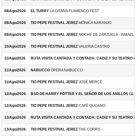
08/Ago/2026
EL TURRY
LA GITANA FLAMENCO FEST
08/Ago/2026
TIO PEPE FESTIVAL JEREZ
MÓNICA NARANJO
09/Ago/2026
TIO PEPE FESTIVAL JEREZ
NOCHE DE ZARZUELA - ISMAEL 
10/Ago/2026
TIO PEPE FESTIVAL JEREZ
VALERIA CASTRO
11/Ago/2026
RUTA VISITA CANTADA Y CONTADA: CADIZ Y SU TEATRO 
11/Ago/2026
NABUCCO
ÓPERA NABUCCO
11/Ago/2026
TIO PEPE FESTIVAL JEREZ
JOSÉ MERCÉ
12/Ago/2026
BSO DE HARRY POTTER Y EL SEÑOR DE LOS ANILLOS
GLO
12/Ago/2026
TIO PEPE FESTIVAL JEREZ
CAFÉ QUIJANO
13/Ago/2026
RUTA VISITA CANTADA Y CONTADA: CADIZ Y SU TEATRO 
13/Ago/2026
TIO PEPE FESTIVAL JEREZ
THE CORRS