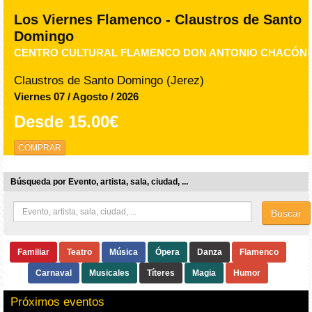
Los Viernes Flamenco - Claustros de Santo
Domingo
CENTRO CULTURAL FLAMENCO DON ANTONIO CHACÓN
Claustros de Santo Domingo (Jerez)
Viernes 07 / Agosto / 2026
Desde
15.00€
COMPRAR
Búsqueda por Evento, artista, sala, ciudad, ...
Buscar
Familiar
Teatro
Música
Ópera
Danza
Flamenco
Carnaval
Musicales
Títeres
Magia
Humor
Próximos eventos