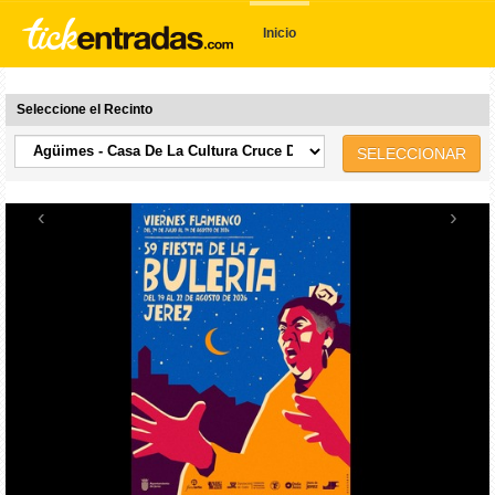
Inicio
Seleccione el Recinto
SELECCIONAR
‹
›