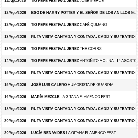
11/Ago/2026
TIO PEPE FESTIVAL JEREZ
JOSÉ MERCÉ
12/Ago/2026
BSO DE HARRY POTTER Y EL SEÑOR DE LOS ANILLOS
GLO
12/Ago/2026
TIO PEPE FESTIVAL JEREZ
CAFÉ QUIJANO
13/Ago/2026
RUTA VISITA CANTADA Y CONTADA: CADIZ Y SU TEATRO 
13/Ago/2026
TIO PEPE FESTIVAL JEREZ
THE CORRS
14/Ago/2026
TIO PEPE FESTIVAL JEREZ
ANTOÑITO MOLINA - 14 AGOSTO
15/Ago/2026
RUTA VISITA CANTADA Y CONTADA: CADIZ Y SU TEATRO 
15/Ago/2026
JOSÉ LUIS CALERO
HUMORISTA DE GUARDIA
16/Ago/2026
MARÍA MEZCLE
LA GITANA FLAMENCO FEST
18/Ago/2026
RUTA VISITA CANTADA Y CONTADA: CADIZ Y SU TEATRO 
20/Ago/2026
RUTA VISITA CANTADA Y CONTADA: CADIZ Y SU TEATRO 
20/Ago/2026
LUCÍA BENAVIDES
LA GITANA FLAMENCO FEST