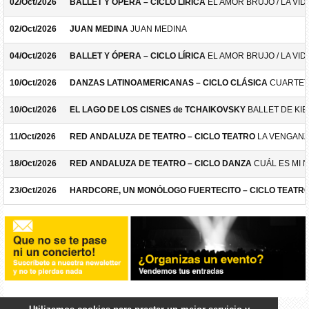
02/Oct/2026
BALLET Y ÓPERA – CICLO LÍRICA
EL AMOR BRUJO / LA VID
02/Oct/2026
JUAN MEDINA
JUAN MEDINA
04/Oct/2026
BALLET Y ÓPERA – CICLO LÍRICA
EL AMOR BRUJO / LA VID
10/Oct/2026
DANZAS LATINOAMERICANAS – CICLO CLÁSICA
CUARTET
10/Oct/2026
EL LAGO DE LOS CISNES de TCHAIKOVSKY
BALLET DE KIE
11/Oct/2026
RED ANDALUZA DE TEATRO – CICLO TEATRO
LA VENGANZ
18/Oct/2026
RED ANDALUZA DE TEATRO – CICLO DANZA
CUÁL ES MI 
23/Oct/2026
HARDCORE, UN MONÓLOGO FUERTECITO – CICLO TEATR