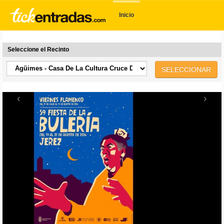
Inicio
Seleccione el Recinto
SELECCIONAR
‹
›