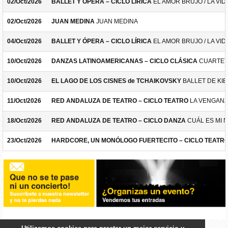
02/Oct/2026
BALLET Y ÓPERA – CICLO LÍRICA
EL AMOR BRUJO / LA VID
02/Oct/2026
JUAN MEDINA
JUAN MEDINA
04/Oct/2026
BALLET Y ÓPERA – CICLO LÍRICA
EL AMOR BRUJO / LA VID
10/Oct/2026
DANZAS LATINOAMERICANAS – CICLO CLÁSICA
CUARTET
10/Oct/2026
EL LAGO DE LOS CISNES de TCHAIKOVSKY
BALLET DE KIE
11/Oct/2026
RED ANDALUZA DE TEATRO – CICLO TEATRO
LA VENGANZ
18/Oct/2026
RED ANDALUZA DE TEATRO – CICLO DANZA
CUÁL ES MI 
23/Oct/2026
HARDCORE, UN MONÓLOGO FUERTECITO – CICLO TEATR