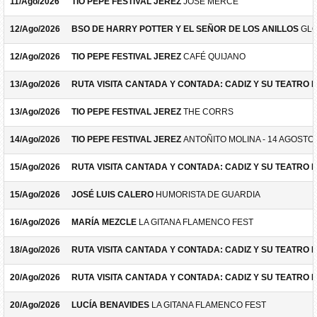
11/Ago/2026
TIO PEPE FESTIVAL JEREZ
JOSÉ MERCÉ
12/Ago/2026
BSO DE HARRY POTTER Y EL SEÑOR DE LOS ANILLOS
GLO
12/Ago/2026
TIO PEPE FESTIVAL JEREZ
CAFÉ QUIJANO
13/Ago/2026
RUTA VISITA CANTADA Y CONTADA: CADIZ Y SU TEATRO 
13/Ago/2026
TIO PEPE FESTIVAL JEREZ
THE CORRS
14/Ago/2026
TIO PEPE FESTIVAL JEREZ
ANTOÑITO MOLINA - 14 AGOSTO
15/Ago/2026
RUTA VISITA CANTADA Y CONTADA: CADIZ Y SU TEATRO 
15/Ago/2026
JOSÉ LUIS CALERO
HUMORISTA DE GUARDIA
16/Ago/2026
MARÍA MEZCLE
LA GITANA FLAMENCO FEST
18/Ago/2026
RUTA VISITA CANTADA Y CONTADA: CADIZ Y SU TEATRO 
20/Ago/2026
RUTA VISITA CANTADA Y CONTADA: CADIZ Y SU TEATRO 
20/Ago/2026
LUCÍA BENAVIDES
LA GITANA FLAMENCO FEST