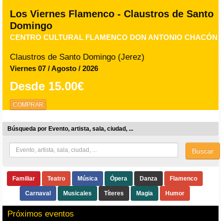
Los Viernes Flamenco - Claustros de Santo
Domingo
CENTRO CULTURAL FLAMENCO DON ANTONIO CHACÓN
Claustros de Santo Domingo (Jerez)
Viernes 07 / Agosto / 2026
Desde
15.00€
COMPRAR
Búsqueda por Evento, artista, sala, ciudad, ...
Buscar
Familiar
Teatro
Música
Ópera
Danza
Flamenco
Carnaval
Musicales
Títeres
Magia
Humor
Próximos eventos