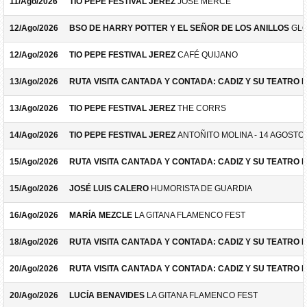
11/Ago/2026
TIO PEPE FESTIVAL JEREZ
JOSÉ MERCÉ
12/Ago/2026
BSO DE HARRY POTTER Y EL SEÑOR DE LOS ANILLOS
GLO
12/Ago/2026
TIO PEPE FESTIVAL JEREZ
CAFÉ QUIJANO
13/Ago/2026
RUTA VISITA CANTADA Y CONTADA: CADIZ Y SU TEATRO 
13/Ago/2026
TIO PEPE FESTIVAL JEREZ
THE CORRS
14/Ago/2026
TIO PEPE FESTIVAL JEREZ
ANTOÑITO MOLINA - 14 AGOSTO
15/Ago/2026
RUTA VISITA CANTADA Y CONTADA: CADIZ Y SU TEATRO 
15/Ago/2026
JOSÉ LUIS CALERO
HUMORISTA DE GUARDIA
16/Ago/2026
MARÍA MEZCLE
LA GITANA FLAMENCO FEST
18/Ago/2026
RUTA VISITA CANTADA Y CONTADA: CADIZ Y SU TEATRO 
20/Ago/2026
RUTA VISITA CANTADA Y CONTADA: CADIZ Y SU TEATRO 
20/Ago/2026
LUCÍA BENAVIDES
LA GITANA FLAMENCO FEST