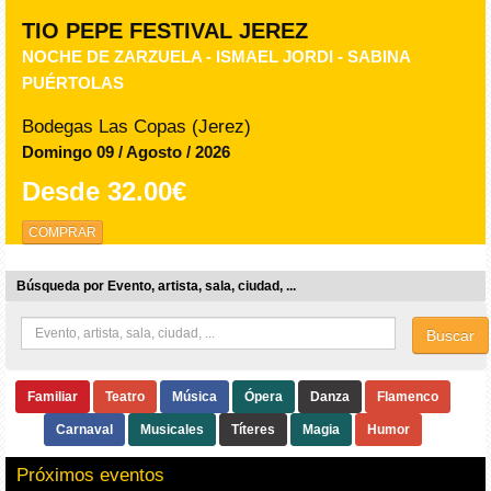
TIO PEPE FESTIVAL JEREZ
NOCHE DE ZARZUELA - ISMAEL JORDI - SABINA
PUÉRTOLAS
Bodegas Las Copas (Jerez)
Domingo 09 / Agosto / 2026
Desde
32.00€
COMPRAR
Búsqueda por Evento, artista, sala, ciudad, ...
Buscar
Familiar
Teatro
Música
Ópera
Danza
Flamenco
Carnaval
Musicales
Títeres
Magia
Humor
Próximos eventos