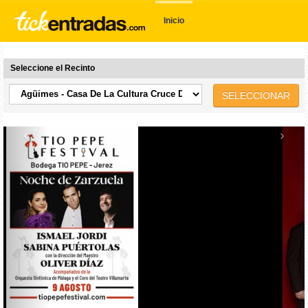
Inicio
Seleccione el Recinto
SELECCIONAR
‹
›