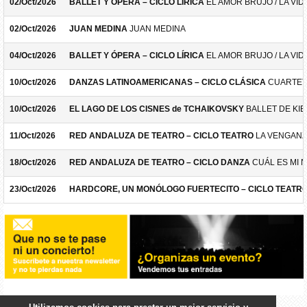
02/Oct/2026
BALLET Y ÓPERA – CICLO LÍRICA
EL AMOR BRUJO / LA VID
02/Oct/2026
JUAN MEDINA
JUAN MEDINA
04/Oct/2026
BALLET Y ÓPERA – CICLO LÍRICA
EL AMOR BRUJO / LA VID
10/Oct/2026
DANZAS LATINOAMERICANAS – CICLO CLÁSICA
CUARTET
10/Oct/2026
EL LAGO DE LOS CISNES de TCHAIKOVSKY
BALLET DE KIE
11/Oct/2026
RED ANDALUZA DE TEATRO – CICLO TEATRO
LA VENGANZ
18/Oct/2026
RED ANDALUZA DE TEATRO – CICLO DANZA
CUÁL ES MI 
23/Oct/2026
HARDCORE, UN MONÓLOGO FUERTECITO – CICLO TEATR