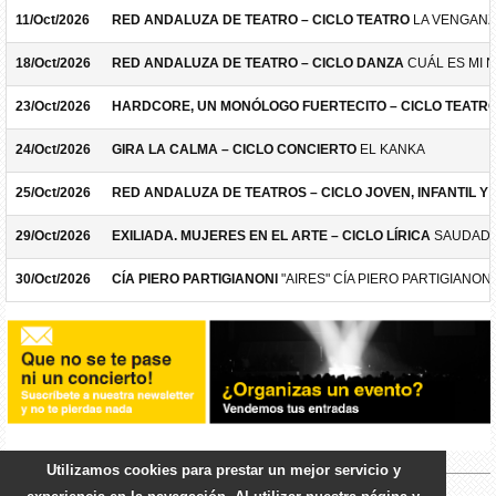
11/Oct/2026
RED ANDALUZA DE TEATRO – CICLO TEATRO
LA VENGANZ
18/Oct/2026
RED ANDALUZA DE TEATRO – CICLO DANZA
CUÁL ES MI 
23/Oct/2026
HARDCORE, UN MONÓLOGO FUERTECITO – CICLO TEATR
24/Oct/2026
GIRA LA CALMA – CICLO CONCIERTO
EL KANKA
25/Oct/2026
RED ANDALUZA DE TEATROS – CICLO JOVEN, INFANTIL Y F
29/Oct/2026
EXILIADA. MUJERES EN EL ARTE – CICLO LÍRICA
SAUDADE
30/Oct/2026
CÍA PIERO PARTIGIANONI
"AIRES" CÍA PIERO PARTIGIANONI
Utilizamos cookies para prestar un mejor servicio y