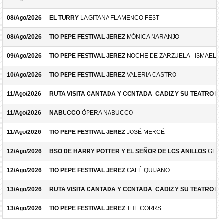
08/Ago/2026
EL TURRY
LA GITANA FLAMENCO FEST
08/Ago/2026
TIO PEPE FESTIVAL JEREZ
MÓNICA NARANJO
09/Ago/2026
TIO PEPE FESTIVAL JEREZ
NOCHE DE ZARZUELA - ISMAEL 
10/Ago/2026
TIO PEPE FESTIVAL JEREZ
VALERIA CASTRO
11/Ago/2026
RUTA VISITA CANTADA Y CONTADA: CADIZ Y SU TEATRO 
11/Ago/2026
NABUCCO
ÓPERA NABUCCO
11/Ago/2026
TIO PEPE FESTIVAL JEREZ
JOSÉ MERCÉ
12/Ago/2026
BSO DE HARRY POTTER Y EL SEÑOR DE LOS ANILLOS
GLO
12/Ago/2026
TIO PEPE FESTIVAL JEREZ
CAFÉ QUIJANO
13/Ago/2026
RUTA VISITA CANTADA Y CONTADA: CADIZ Y SU TEATRO 
13/Ago/2026
TIO PEPE FESTIVAL JEREZ
THE CORRS