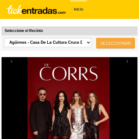
Inicio
Seleccione el Recinto
SELECCIONAR
‹
›