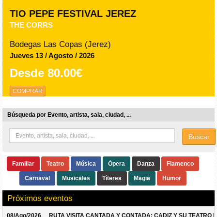
TIO PEPE FESTIVAL JEREZ
THE CORRS
Bodegas Las Copas (Jerez)
Jueves 13 / Agosto / 2026
Desde
80.00€
COMPRAR
Búsqueda por Evento, artista, sala, ciudad, ...
Buscar
Familiar
Teatro
Música
Ópera
Danza
Flamenco
Carnaval
Musicales
Títeres
Magia
Humor
Próximos eventos
08/Ago/2026
RUTA VISITA CANTADA Y CONTADA: CADIZ Y SU TEATRO 