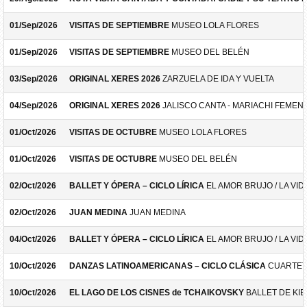
01/Sep/2026
VISITAS DE SEPTIEMBRE
MUSEO LOLA FLORES
01/Sep/2026
VISITAS DE SEPTIEMBRE
MUSEO DEL BELÉN
03/Sep/2026
ORIGINAL XERES 2026
ZARZUELA DE IDA Y VUELTA
04/Sep/2026
ORIGINAL XERES 2026
JALISCO CANTA - MARIACHI FEMEN
01/Oct/2026
VISITAS DE OCTUBRE
MUSEO LOLA FLORES
01/Oct/2026
VISITAS DE OCTUBRE
MUSEO DEL BELÉN
02/Oct/2026
BALLET Y ÓPERA – CICLO LÍRICA
EL AMOR BRUJO / LA VID
02/Oct/2026
JUAN MEDINA
JUAN MEDINA
04/Oct/2026
BALLET Y ÓPERA – CICLO LÍRICA
EL AMOR BRUJO / LA VID
10/Oct/2026
DANZAS LATINOAMERICANAS – CICLO CLÁSICA
CUARTET
10/Oct/2026
EL LAGO DE LOS CISNES de TCHAIKOVSKY
BALLET DE KIE