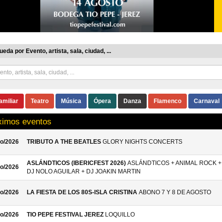
eda por Evento, artista, sala, ciudad, ...
amiliar
Teatro
Música
Ópera
Danza
Flamenco
Carnaval
ximos eventos
o/2026
TRIBUTO A THE BEATLES
GLORY NIGHTS CONCERTS
ASLÁNDTICOS (IBERICFEST 2026)
ASLÁNDTICOS + ANIMAL ROCK +
o/2026
DJ NOLO AGUILAR + DJ JOAKIN MARTIN
o/2026
LA FIESTA DE LOS 80S-ISLA CRISTINA
ABONO 7 Y 8 DE AGOSTO
o/2026
TIO PEPE FESTIVAL JEREZ
LOQUILLO