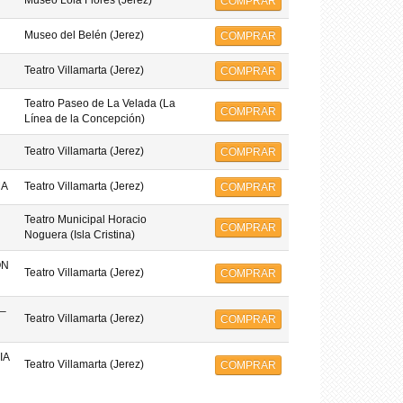
Museo Lola Flores (Jerez)
COMPRAR
Museo del Belén (Jerez)
COMPRAR
Teatro Villamarta (Jerez)
COMPRAR
Teatro Paseo de La Velada (La
COMPRAR
Línea de la Concepción)
Teatro Villamarta (Jerez)
COMPRAR
MA
Teatro Villamarta (Jerez)
COMPRAR
Teatro Municipal Horacio
COMPRAR
Noguera (Isla Cristina)
ON
Teatro Villamarta (Jerez)
COMPRAR
–
Teatro Villamarta (Jerez)
COMPRAR
IA
Teatro Villamarta (Jerez)
COMPRAR