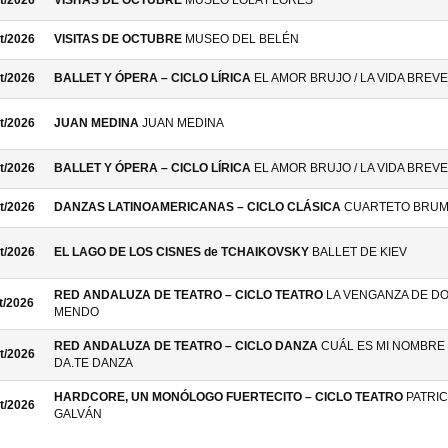
t/2026
VISITAS DE OCTUBRE
MUSEO LOLA FLORES
t/2026
VISITAS DE OCTUBRE
MUSEO DEL BELÉN
t/2026
BALLET Y ÓPERA – CICLO LÍRICA
EL AMOR BRUJO / LA VIDA BREVE
t/2026
JUAN MEDINA
JUAN MEDINA
t/2026
BALLET Y ÓPERA – CICLO LÍRICA
EL AMOR BRUJO / LA VIDA BREVE
t/2026
DANZAS LATINOAMERICANAS – CICLO CLÁSICA
CUARTETO BRU
t/2026
EL LAGO DE LOS CISNES de TCHAIKOVSKY
BALLET DE KIEV
RED ANDALUZA DE TEATRO – CICLO TEATRO
LA VENGANZA DE D
t/2026
MENDO
RED ANDALUZA DE TEATRO – CICLO DANZA
CUÁL ES MI NOMBRE 
t/2026
DA.TE DANZA
HARDCORE, UN MONÓLOGO FUERTECITO – CICLO TEATRO
PATRIC
t/2026
GALVÁN