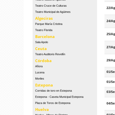
Teatro Cruce de Culturas
22/Ag
Teatro Municipal de Agüimes
Algeciras
24/Ag
Parque María Cristina
Teatro Florida
25/Ag
Barcelona
Sala Apolo
27/Ag
Ceuta
Teatro Auditorio Revellín
Córdoba
29/Ag
Añora
01/Se
Lucena
Moriles
01/Se
Estepona
Corridas de toro en Estepona
03/Se
Estepona - Caseta Municipal Estepona
Plaza de Toros de Estepona
04/Se
Huelva