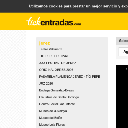
Utilizamos cookies para prestar un mejor servicio y expe
.
Plataforma para la Venta y Gestion de Entradas
Selec
Jerez
Teatro Villamarta
TIO PEPE FESTIVAL
XXX FESTIVAL DE JEREZ
‹
ORIGINAL XERES 2026
PASARELA FLAMENCA JEREZ - TÍO PEPE
JRZ 2026
Bodega González-Byass
Claustros de Santo Domingo
Centro Social Blas Infante
Museo de la Atalaya
Museo del Belén
Museo Lola Flores