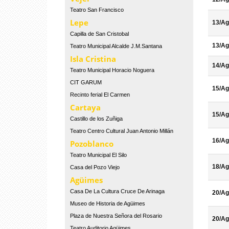
Teatro San Francisco
Lepe
13/Ag
Capilla de San Cristobal
13/Ag
Teatro Municipal Alcalde J.M.Santana
Isla Cristina
14/Ag
Teatro Municipal Horacio Noguera
CIT GARUM
15/Ag
Recinto ferial El Carmen
Cartaya
15/Ag
Castillo de los Zuñiga
Teatro Centro Cultural Juan Antonio Millán
16/Ag
Pozoblanco
Teatro Municipal El Silo
18/Ag
Casa del Pozo Viejo
Agüimes
Casa De La Cultura Cruce De Arinaga
20/Ag
Museo de Historia de Agüimes
Plaza de Nuestra Señora del Rosario
20/Ag
Teatro Auditorio Agüimes