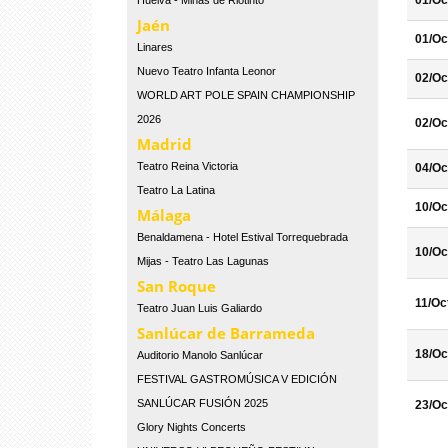
01/Oc
Huelva - Minas de Riotinto
Jaén
01/Oc
Linares
Nuevo Teatro Infanta Leonor
02/Oc
WORLD ART POLE SPAIN CHAMPIONSHIP
2026
02/Oc
Madrid
Teatro Reina Victoria
04/Oc
Teatro La Latina
10/Oc
Málaga
Benaldamena - Hotel Estival Torrequebrada
10/Oc
Mijas - Teatro Las Lagunas
San Roque
11/Oc
Teatro Juan Luis Galiardo
Sanlúcar de Barrameda
18/Oc
Auditorio Manolo Sanlúcar
FESTIVAL GASTROMÚSICA V EDICIÓN
SANLÚCAR FUSIÓN 2025
23/Oc
Glory Nights Concerts