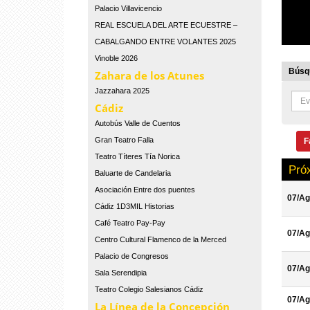
Palacio Villavicencio
REAL ESCUELA DEL ARTE ECUESTRE –
CABALGANDO ENTRE VOLANTES 2025
Vinoble 2026
Búsqu
Zahara de los Atunes
Jazzahara 2025
Cádiz
Autobús Valle de Cuentos
Gran Teatro Falla
F
Teatro Títeres Tía Norica
Pró
Baluarte de Candelaria
Asociación Entre dos puentes
07/Ag
Cádiz 1D3MIL Historias
Café Teatro Pay-Pay
07/Ag
Centro Cultural Flamenco de la Merced
Palacio de Congresos
07/Ag
Sala Serendipia
Teatro Colegio Salesianos Cádiz
07/Ag
La Línea de la Concepción