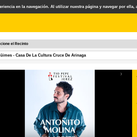
riencia en la navegación. Al utilizar nuestra página y navegar por ella,
cione el Recinto
›