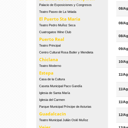
Palacio de Exposiciones y Congresos
08/Ag
Teatro Paseo de La Velada
El Puerto Sta Maria
08/Ag
Teatro Pedro Muñoz Seca
Cuatrogatos Wine Club
08/Ag
Puerto Real
Teatro Principal
09/Ag
Centro Cultural Rosa Butler y Mendieta
Chiclana
10/Ag
Teatro Moderno
Estepa
11/Ag
Casa de la Cultura
Caseta Municipal Paco Gandía
11/Ag
Iglesia de Santa María
Iglesia del Carmen
11/Ag
Parque Municipal Príncipe de Asturias
Guadalcacín
12/Ag
Teatro Municipal Julián Oslé Muñoz
Vejer
12/Ag