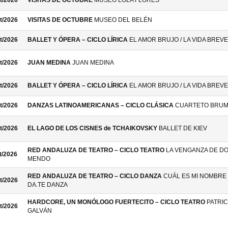
t/2026
VISITAS DE OCTUBRE
MUSEO LOLA FLORES
t/2026
VISITAS DE OCTUBRE
MUSEO DEL BELÉN
t/2026
BALLET Y ÓPERA – CICLO LÍRICA
EL AMOR BRUJO / LA VIDA BREVE
t/2026
JUAN MEDINA
JUAN MEDINA
t/2026
BALLET Y ÓPERA – CICLO LÍRICA
EL AMOR BRUJO / LA VIDA BREVE
t/2026
DANZAS LATINOAMERICANAS – CICLO CLÁSICA
CUARTETO BRU
t/2026
EL LAGO DE LOS CISNES de TCHAIKOVSKY
BALLET DE KIEV
RED ANDALUZA DE TEATRO – CICLO TEATRO
LA VENGANZA DE D
t/2026
MENDO
RED ANDALUZA DE TEATRO – CICLO DANZA
CUÁL ES MI NOMBRE 
t/2026
DA.TE DANZA
HARDCORE, UN MONÓLOGO FUERTECITO – CICLO TEATRO
PATRIC
t/2026
GALVÁN