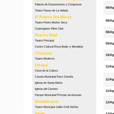
Palacio de Exposiciones y Congresos
08/Ag
Teatro Paseo de La Velada
El Puerto Sta Maria
08/Ag
Teatro Pedro Muñoz Seca
Cuatrogatos Wine Club
08/Ag
Puerto Real
Teatro Principal
09/Ag
Centro Cultural Rosa Butler y Mendieta
Chiclana
10/Ag
Teatro Moderno
Estepa
11/Ag
Casa de la Cultura
Caseta Municipal Paco Gandía
11/Ag
Iglesia de Santa María
Iglesia del Carmen
11/Ag
Parque Municipal Príncipe de Asturias
Guadalcacín
12/Ag
Teatro Municipal Julián Oslé Muñoz
Vejer
12/Ag