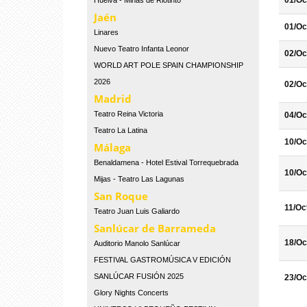
01/Oc
Huelva - Minas de Riotinto
Jaén
01/Oc
Linares
Nuevo Teatro Infanta Leonor
02/Oc
WORLD ART POLE SPAIN CHAMPIONSHIP
2026
02/Oc
Madrid
Teatro Reina Victoria
04/Oc
Teatro La Latina
10/Oc
Málaga
Benaldamena - Hotel Estival Torrequebrada
10/Oc
Mijas - Teatro Las Lagunas
San Roque
11/Oc
Teatro Juan Luis Galiardo
Sanlúcar de Barrameda
18/Oc
Auditorio Manolo Sanlúcar
FESTIVAL GASTROMÚSICA V EDICIÓN
SANLÚCAR FUSIÓN 2025
23/Oc
Glory Nights Concerts