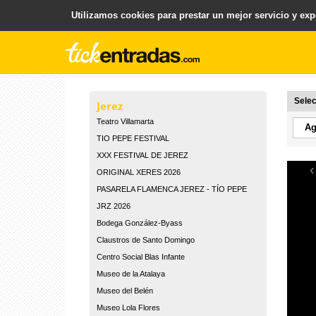
Utilizamos cookies para prestar un mejor servicio y expe
.
Plataforma para la Venta y Gestion de Entradas
Selec
Jerez
Teatro Villamarta
TIO PEPE FESTIVAL
XXX FESTIVAL DE JEREZ
‹
ORIGINAL XERES 2026
PASARELA FLAMENCA JEREZ - TÍO PEPE
JRZ 2026
Bodega González-Byass
Claustros de Santo Domingo
Centro Social Blas Infante
Museo de la Atalaya
Museo del Belén
Museo Lola Flores