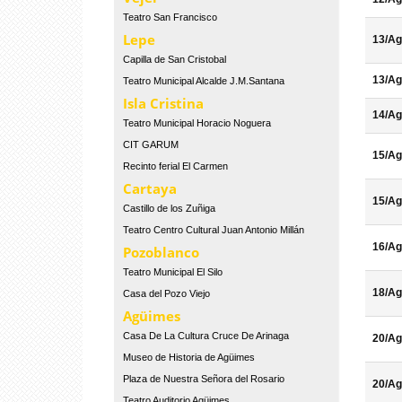
Teatro San Francisco
Lepe
13/Ag
Capilla de San Cristobal
13/Ag
Teatro Municipal Alcalde J.M.Santana
Isla Cristina
14/Ag
Teatro Municipal Horacio Noguera
CIT GARUM
15/Ag
Recinto ferial El Carmen
Cartaya
15/Ag
Castillo de los Zuñiga
Teatro Centro Cultural Juan Antonio Millán
16/Ag
Pozoblanco
Teatro Municipal El Silo
18/Ag
Casa del Pozo Viejo
Agüimes
Casa De La Cultura Cruce De Arinaga
20/Ag
Museo de Historia de Agüimes
Plaza de Nuestra Señora del Rosario
20/Ag
Teatro Auditorio Agüimes