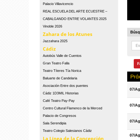
Palacio Villavicencio
REAL ESCUELA DEL ARTE ECUESTRE –
CABALGANDO ENTRE VOLANTES 2025
Vinoble 2026
Búsqu
Zahara de los Atunes
Jazzahara 2025
Cádiz
Autobús Valle de Cuentos
Gran Teatro Falla
F
Teatro Títeres Tía Norica
Pró
Baluarte de Candelaria
Asociación Entre dos puentes
07/Ag
Cádiz 1D3MIL Historias
Café Teatro Pay-Pay
07/Ag
Centro Cultural Flamenco de la Merced
Palacio de Congresos
07/Ag
Sala Serendipia
Teatro Colegio Salesianos Cádiz
07/Ag
La Línea de la Concepción