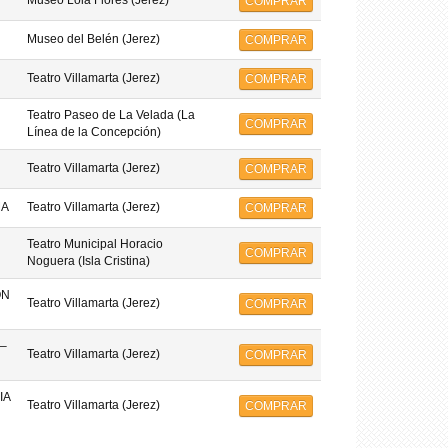
Museo Lola Flores (Jerez)
COMPRAR
Museo del Belén (Jerez)
COMPRAR
Teatro Villamarta (Jerez)
COMPRAR
Teatro Paseo de La Velada (La
COMPRAR
Línea de la Concepción)
Teatro Villamarta (Jerez)
COMPRAR
MA
Teatro Villamarta (Jerez)
COMPRAR
Teatro Municipal Horacio
COMPRAR
Noguera (Isla Cristina)
ON
Teatro Villamarta (Jerez)
COMPRAR
–
Teatro Villamarta (Jerez)
COMPRAR
IA
Teatro Villamarta (Jerez)
COMPRAR