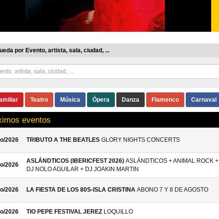
eda por Evento, artista, sala, ciudad, ...
amiliar
Teatro
Música
Ópera
Danza
Flamenco
Carnaval
ximos eventos
o/2026
TRIBUTO A THE BEATLES
GLORY NIGHTS CONCERTS
ASLÁNDTICOS (IBERICFEST 2026)
ASLÁNDTICOS + ANIMAL ROCK +
o/2026
DJ NOLO AGUILAR + DJ JOAKIN MARTIN
o/2026
LA FIESTA DE LOS 80S-ISLA CRISTINA
ABONO 7 Y 8 DE AGOSTO
o/2026
TIO PEPE FESTIVAL JEREZ
LOQUILLO