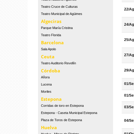
Teatro Cruce de Culturas
22/Ag
Teatro Municipal de Agüimes
Algeciras
24/Ag
Parque María Cristina
Teatro Florida
25/Ag
Barcelona
Sala Apolo
27/Ag
Ceuta
Teatro Auditorio Revellín
Córdoba
29/Ag
Añora
01/Se
Lucena
Moriles
01/Se
Estepona
Corridas de toro en Estepona
03/Se
Estepona - Caseta Municipal Estepona
Plaza de Toros de Estepona
04/Se
Huelva