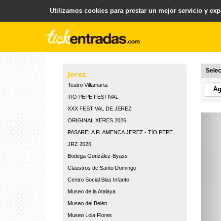
Utilizamos cookies para prestar un mejor servicio y expe
.
Plataforma para la Venta y Gestion de Entradas
Selec
Jerez
Teatro Villamarta
TIO PEPE FESTIVAL
XXX FESTIVAL DE JEREZ
‹
ORIGINAL XERES 2026
PASARELA FLAMENCA JEREZ - TÍO PEPE
JRZ 2026
Bodega González-Byass
Claustros de Santo Domingo
Centro Social Blas Infante
Museo de la Atalaya
Museo del Belén
Museo Lola Flores