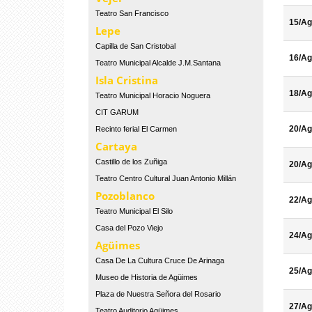
Teatro San Francisco
15/Ag
Lepe
Capilla de San Cristobal
16/Ag
Teatro Municipal Alcalde J.M.Santana
Isla Cristina
18/Ag
Teatro Municipal Horacio Noguera
CIT GARUM
20/Ag
Recinto ferial El Carmen
Cartaya
Castillo de los Zuñiga
20/Ag
Teatro Centro Cultural Juan Antonio Millán
Pozoblanco
22/Ag
Teatro Municipal El Silo
Casa del Pozo Viejo
24/Ag
Agüimes
Casa De La Cultura Cruce De Arinaga
25/Ag
Museo de Historia de Agüimes
Plaza de Nuestra Señora del Rosario
27/Ag
Teatro Auditorio Agüimes