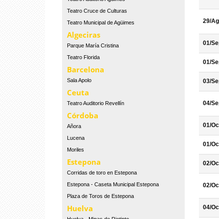
Teatro Cruce de Culturas
29/Ag
Teatro Municipal de Agüimes
Algeciras
01/Se
Parque María Cristina
Teatro Florida
01/Se
Barcelona
Sala Apolo
03/Se
Ceuta
04/Se
Teatro Auditorio Revellín
Córdoba
01/Oc
Añora
Lucena
01/Oc
Moriles
Estepona
02/Oc
Corridas de toro en Estepona
Estepona - Caseta Municipal Estepona
02/Oc
Plaza de Toros de Estepona
Huelva
04/Oc