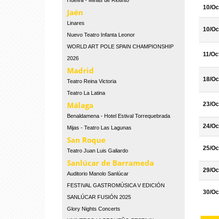
Huelva - Minas de Riotinto
10/Oc
Jaén
Linares
10/Oc
Nuevo Teatro Infanta Leonor
WORLD ART POLE SPAIN CHAMPIONSHIP
11/Oc
2026
Madrid
18/Oc
Teatro Reina Victoria
Teatro La Latina
Málaga
23/Oc
Benaldamena - Hotel Estival Torrequebrada
24/Oc
Mijas - Teatro Las Lagunas
San Roque
25/Oc
Teatro Juan Luis Galiardo
Sanlúcar de Barrameda
29/Oc
Auditorio Manolo Sanlúcar
FESTIVAL GASTROMÚSICA V EDICIÓN
30/Oc
SANLÚCAR FUSIÓN 2025
Glory Nights Concerts