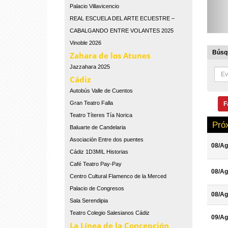
Palacio Villavicencio
REAL ESCUELA DEL ARTE ECUESTRE –
CABALGANDO ENTRE VOLANTES 2025
Vinoble 2026
Búsqu
Zahara de los Atunes
Jazzahara 2025
Cádiz
Autobús Valle de Cuentos
Gran Teatro Falla
F
Teatro Títeres Tía Norica
Pró
Baluarte de Candelaria
Asociación Entre dos puentes
08/Ag
Cádiz 1D3MIL Historias
Café Teatro Pay-Pay
08/Ag
Centro Cultural Flamenco de la Merced
Palacio de Congresos
08/Ag
Sala Serendipia
Teatro Colegio Salesianos Cádiz
09/Ag
La Línea de la Concepción