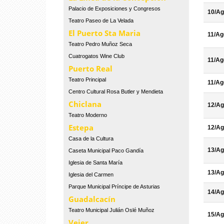
Palacio de Exposiciones y Congresos
10/Ag
Teatro Paseo de La Velada
El Puerto Sta Maria
11/Ag
Teatro Pedro Muñoz Seca
Cuatrogatos Wine Club
11/Ag
Puerto Real
Teatro Principal
11/Ag
Centro Cultural Rosa Butler y Mendieta
Chiclana
12/Ag
Teatro Moderno
Estepa
12/Ag
Casa de la Cultura
13/Ag
Caseta Municipal Paco Gandía
Iglesia de Santa María
13/Ag
Iglesia del Carmen
Parque Municipal Príncipe de Asturias
14/Ag
Guadalcacín
Teatro Municipal Julián Oslé Muñoz
15/Ag
Vejer