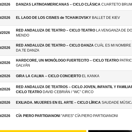
t/2026
DANZAS LATINOAMERICANAS – CICLO CLÁSICA
CUARTETO BRU
t/2026
EL LAGO DE LOS CISNES de TCHAIKOVSKY
BALLET DE KIEV
RED ANDALUZA DE TEATRO – CICLO TEATRO
LA VENGANZA DE D
t/2026
MENDO
RED ANDALUZA DE TEATRO – CICLO DANZA
CUÁL ES MI NOMBRE 
t/2026
DA.TE DANZA
HARDCORE, UN MONÓLOGO FUERTECITO – CICLO TEATRO
PATRIC
t/2026
GALVÁN
t/2026
GIRA LA CALMA – CICLO CONCIERTO
EL KANKA
RED ANDALUZA DE TEATROS – CICLO JOVEN, INFANTIL Y FAMILIAR
t/2026
CICLO TEATRO
DAVID CEBRIÁN / “WC” CIRCO
t/2026
EXILIADA. MUJERES EN EL ARTE – CICLO LÍRICA
SAUDADE MÚSIC
t/2026
CÍA PIERO PARTIGIANONI
"AIRES" CÍA PIERO PARTIGIANONI