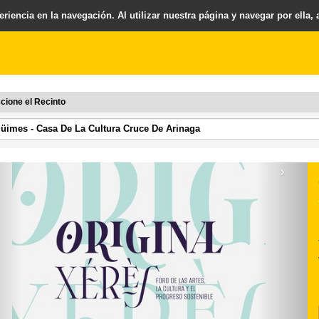
riencia en la navegación. Al utilizar nuestra página y navegar por ella,
cione el Recinto
›