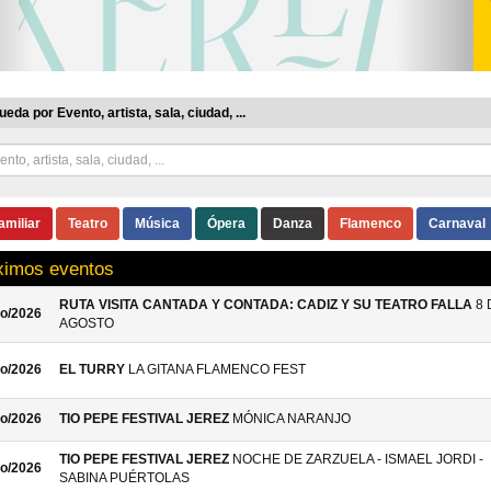
eda por Evento, artista, sala, ciudad, ...
amiliar
Teatro
Música
Ópera
Danza
Flamenco
Carnaval
ximos eventos
RUTA VISITA CANTADA Y CONTADA: CADIZ Y SU TEATRO FALLA
8 
o/2026
AGOSTO
o/2026
EL TURRY
LA GITANA FLAMENCO FEST
o/2026
TIO PEPE FESTIVAL JEREZ
MÓNICA NARANJO
TIO PEPE FESTIVAL JEREZ
NOCHE DE ZARZUELA - ISMAEL JORDI -
o/2026
SABINA PUÉRTOLAS